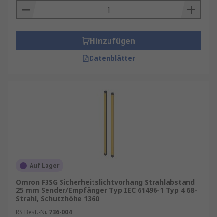
Bewegungen zu schützen. Sie stoppen
Maschinen automatisch, sobald jemand in den
Gefahrenbereich greift.
Hinzufügen
Typische Anwendungen:
Datenblätter
Pressen
Schneidmaschinen
Roboterzellen
Verpackungsanlagen
Objekterkennung und Positionierung
:
Lichtvorhänge mit hoher Auflösung sind ideal für
Auf Lager
Automatisierungsprozesse.
Omron F3SG Sicherheitslichtvorhang Strahlabstand
Einsatzbeispiele:
25 mm Sender/Empfänger Typ IEC 61496-1 Typ 4 68-
Strahl, Schutzhöhe 1360
Zählung von Werkstücken
RS Best.-Nr.
736-004