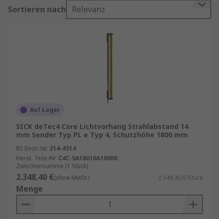
behindert.
Sortieren nach
Relevanz
Lichtvorhänge sind unverzichtbar in
Fertigungslinien, Verpackungsmaschinen,
Roboterzellen und überall dort, wo Mensch und
Maschine zusammenarbeiten. Sie erfüllen die
Anforderungen der Maschinenrichtlinie und sind
eine Schlüsseltechnologie für sichere
Automatisierung.
Auf Lager
Ein Lichtvorhang besteht aus einem Sender und
einem Empfänger, die eine Vielzahl von Infrarot-
SICK deTec4 Core Lichtvorhang Strahlabstand 14
mm Sender Typ PL e Typ 4, Schutzhöhe 1800 mm
Lichtstrahlen erzeugen und überwachen. Wird
einer dieser Strahlen unterbrochen, erkennt das
RS Best.-Nr.
214-4314
Herst. Teile-Nr.
C4C-SA18010A10000
System die Störung sofort und löst eine definierte
Zwischensumme (1 Stück)
Reaktion aus – etwa das Stoppen einer Maschine
2.348,40 €
(ohne MwSt.)
2.348,40 €/Stück
oder das Auslösen eines Alarms.
Menge
Typische Vorteile: