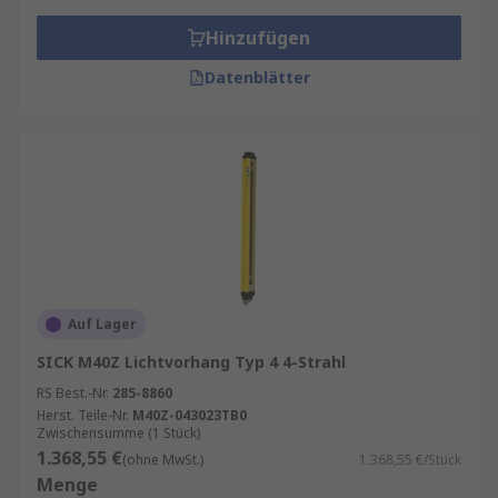
Berührungslose, zuverlässige Erkennung
Hinzufügen
Sofortige Reaktion bei Unterbrechung
Datenblätter
Lange Lebensdauer und hohe
Messgenauigkeit
Ideal für Sicherheits- oder
Automatisierungsanwendungen
Moderne Lichtvorhänge sind robust, einfach zu
montieren und kompatibel mit gängigen
Steuerungssystemen, was sie besonders
vielseitig einsetzbar macht.
Auf Lager
Einsatzbereiche von Lichtvorhängen
SICK M40Z Lichtvorhang Typ 4 4-Strahl
RS Best.-Nr.
285-8860
Maschinensicherheit (Sicherheits-
Herst. Teile-Nr.
M40Z-043023TB0
Zwischensumme (1 Stück)
Lichtvorhänge)
: Hier dienen Lichtvorhänge
1.368,55 €
(ohne MwSt.)
1.368,55 €/Stück
gemäß Sicherheitsnorm EN ISO 13849 oder IEC
Menge
61496 dazu, Bedienpersonen vor gefährlichen