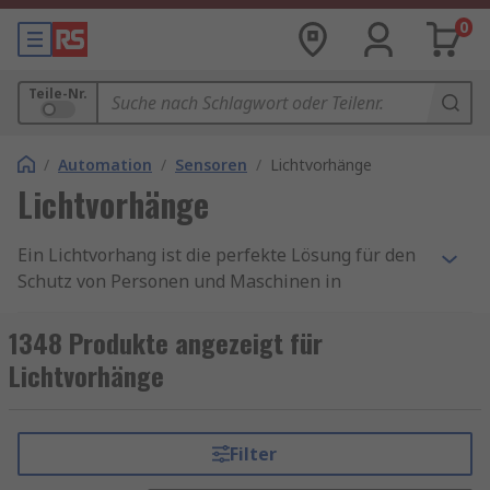
0
Teile-Nr.
/
Automation
/
Sensoren
/
Lichtvorhänge
Lichtvorhänge
Ein Lichtvorhang ist die perfekte Lösung für den
Schutz von Personen und Maschinen in
automatisierten Prozessen. Diese Systeme bieten
eine zuverlässige Absicherung von
1348 Produkte angezeigt für
Gefahrenbereichen und ermöglichen gleichzeitig
Lichtvorhänge
eine hohe Produktivität. Durch den Einsatz
optischer Sensorik wird eine berührungslose
Sicherheitszone geschaffen, die den Zugang zu
Filter
Maschinen erleichtert und den Arbeitsfluss nicht