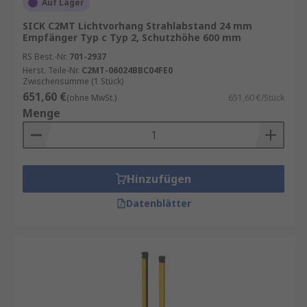
Auf Lager
SICK C2MT Lichtvorhang Strahlabstand 24 mm
Empfänger Typ c Typ 2, Schutzhöhe 600 mm
RS Best.-Nr.
701-2937
Herst. Teile-Nr.
C2MT-06024BBC04FE0
Zwischensumme (1 Stück)
651,60 €
(ohne MwSt.)
651,60 €/Stück
Menge
Hinzufügen
Datenblätter