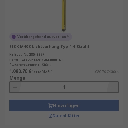
Anschlussmöglichkeiten und Kompatibilität
:
Achten Sie auf:
OSSD-Ausgänge
Vorübergehend ausverkauft
einfache Verdrahtung
SICK M40Z Lichtvorhang Typ 4 4-Strahl
Kompatibilität mit vorhandenen
Steuerungen
RS Best.-Nr.
285-8857
Herst. Teile-Nr.
M40Z-043000TR0
Zwischensumme (1 Stück)
Montage und Inbetriebnahme
: Viele moderne
1.080,70 €
(ohne MwSt.)
1.080,70 €/Stück
Systeme bieten Plug-and-Play, integrierte
Menge
Diagnose und LED-Anzeigen für eine einfache
Installation.
Merkmale und Eigenschaften von
Hinzufügen
Lichtvorhängen
Datenblätter
Nur qualitativ hochwertige Sensoren