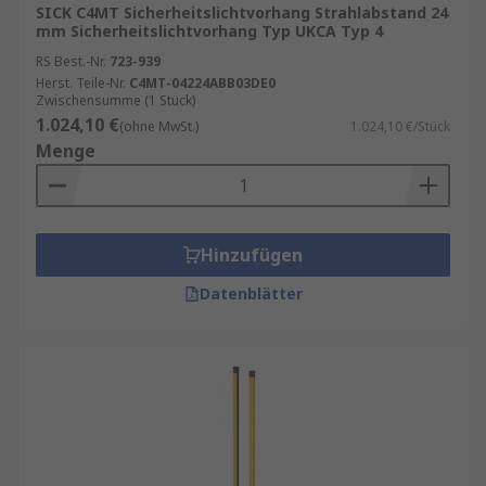
SICK C4MT Sicherheitslichtvorhang Strahlabstand 24
Fingerauflösung (14 mm)
mm Sicherheitslichtvorhang Typ UKCA Typ 4
RS Best.-Nr.
723-939
Handauflösung (30 mm)
Herst. Teile-Nr.
C4MT-04224ABB03DE0
Körper- oder Zugangsschutz
Zwischensumme (1 Stück)
1.024,10 €
(ohne MwSt.)
1.024,10 €/Stück
Mess- und Automatisierungs-Lichtvorhänge
:
Menge
Diese Modelle messen präzise Abmessungen
oder erkennen Objekte – perfekt für Fertigung
und Qualitätssicherung.
Hinzufügen
Mehrstrahl-Lichtschranken
: Ideal für
Datenblätter
Zutrittskontrolle oder Bereichssicherung. Durch
ihre robuste Bauweise eignen sie sich auch für
raue Industrieumgebungen.
Lichtvorhänge kaufen
Beim Kauf eines Lichtvorhangs sollten folgende
Kriterien berücksichtigt werden, um das