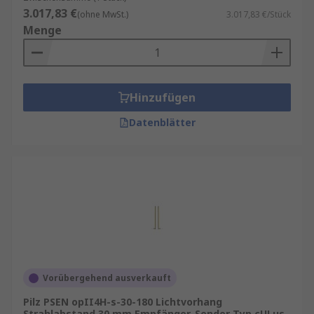
3.017,83 €
(ohne MwSt.)
3.017,83 €/Stück
Menge
Hinzufügen
Datenblätter
Vorübergehend ausverkauft
Pilz PSEN opII4H-s-30-180 Lichtvorhang
Strahlabstand 30 mm Empfänger, Sender Typ cULus