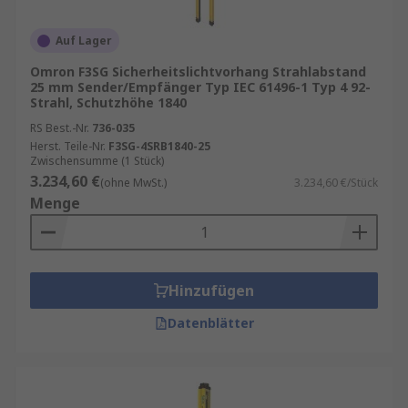
passende Modell für Ihre Anwendung zu finden:
Auf Lager
Reichweite und Schutzfeldhöhe
: Je nach Größe
Omron F3SG Sicherheitslichtvorhang Strahlabstand
des Überwachungsbereichs benötigen Sie
25 mm Sender/Empfänger Typ IEC 61496-1 Typ 4 92-
unterschiedliche Schutzfeldhöhen und Scan-
Strahl, Schutzhöhe 1840
Distanzen. Für lange Maschinenlinien ist eine
RS Best.-Nr.
736-035
große Reichweite essenziell.
Herst. Teile-Nr.
F3SG-4SRB1840-25
Zwischensumme (1 Stück)
3.234,60 €
(ohne MwSt.)
3.234,60 €/Stück
Auflösung (mm)
: Sie bestimmt, wie fein der
Menge
Lichtvorhang erkennt – wichtig bei
Messaufgaben oder Fingerschutz.
Sicherheitsanforderung / Performance Level
:
Hinzufügen
Für sicherheitskritische Anwendungen müssen
Lichtvorhänge zertifiziert sein (z. B. PL e).
Datenblätter
Umgebung und Schutzart
: Staub, Feuchte oder
Vibrationen spielen eine große Rolle. Wichtig
sind robuste Schutzarten wie IP65 / IP67.