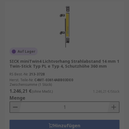
gewährleisten zuverlässigen Schutz und eine
lange Lebensdauer. Sie reduzieren Ausfallzeiten,
senken das Risiko von Unfällen und sorgen für
reibungslose Abläufe in der Produktion.
Mit einem professionellen Lichtvorhang
profitieren Sie von:
Auf Lager
maximaler Sicherheit
SICK miniTwin4 Lichtvorhang Strahlabstand 14 mm 1
präziser Detektion
Twin-Stick Typ PL e Typ 4, Schutzhöhe 360 mm
kurzen Reaktionszeiten
RS Best.-Nr.
213-3728
Herst. Teile-Nr.
C4MT-03614ABB03DE0
geringer Wartung
Zwischensumme (1 Stück)
1.246,21 €
(ohne MwSt.)
1.246,21 €/Stück
RS ist Ihr Ansprechpartner für das
Menge
Bestandsmanagement Ihrer Lichtvorhänge mit
unseren
RS Inventory Solutions
.
Hinzufügen