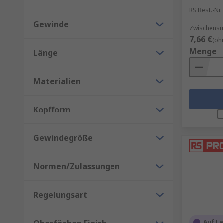
RS Best.-Nr.
RS ist Ihr Ansprechpartner für Beschaffungslösung
Gewinde
Zwischensum
7,66 €
(oh
Menge
Länge
Materialien
Kopfform
Gewindegröße
Normen/Zulassungen
Regelungsart
Auf L