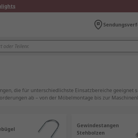
lights
Sendungsverf
ngen, die für unterschiedlichste Einsatzbereiche geeignet 
nforderungen ab – von der Möbelmontage bis zur Maschinen
ltlich – wie
M3
,
M5
,
M6
,
M8
,
M10
und darüber hinaus – sow
rtigen Materialien wie Edelstahl, Messing, verzinktem Sta
Gewindestangen
ebügel
Stehbolzen