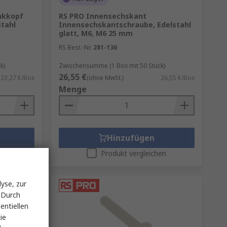
nkkopf
RS PRO Innensechskant
tahl
Innensechskantschraube, Edelstahl
glatt, M6, M6 25 mm
RS Best.-Nr.
281-136
k)
Zwischensumme (1 Box mit 50 Stück)
26,55 €
23,27 €/Box
(ohne MwSt.)
26,55 €/Box
Menge
Hinzufügen
en
Produkt vergleichen
yse, zur
 Durch
entiellen
ie