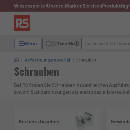
Wissensportal
Unsere Marken
Services
Produkthigh
Menü
Teile-Nr.
/
Befestigungsmaterial
/
Schrauben
Schrauben
Bei RS finden Sie Schrauben in zahlreichen Ausführu
sowohl Standardlösungen als auch spezialisierte A
Unsere Schrauben sind in verschiedenen Größen erhä
passend für jede Anwendung. Sie bestehen aus hochwe
Metallen, je nach Einsatzgebiet und Belastung.
Becherschrauben
Gewind