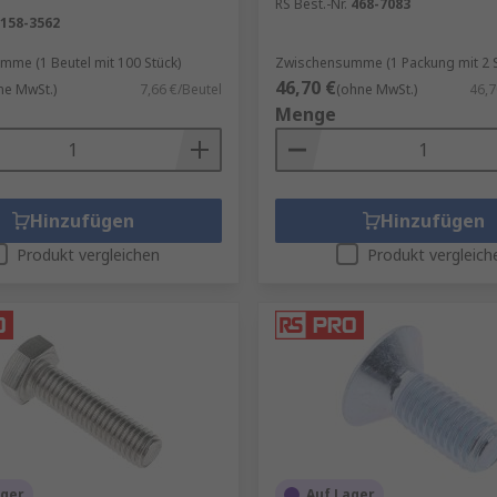
RS Best.-Nr.
468-7083
158-3562
en mit unseren
RS Procurement Solutions
.
me (1 Beutel mit 100 Stück)
Zwischensumme (1 Packung mit 2 S
46,70 €
ne MwSt.)
7,66 €/Beutel
(ohne MwSt.)
46,7
Menge
Hinzufügen
Hinzufügen
Produkt vergleichen
Produkt vergleich
ager
Auf Lager