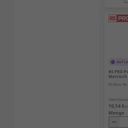
Auf L
RS PRO Po
Metrisch
RS Best.-Nr.
Zwischensum
10,54 €
(o
Menge