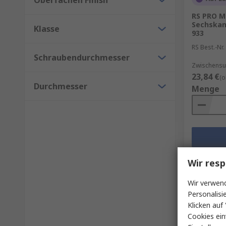
Oberfächen Finish
RS PRO M
Sechskan
Klasse
933
RS Best.-Nr.
Schraubendurchmesser
Zwischensum
23,84 €
(o
Durchmesser
Menge
Wir resp
Wir verwend
Personalisi
Klicken auf 
Cookies ein