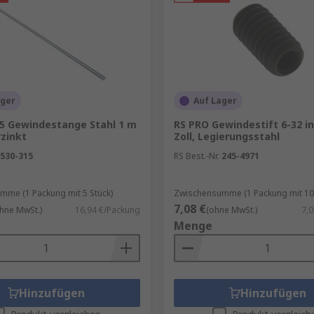
ager
Auf Lager
5 Gewindestange Stahl 1 m
RS PRO Gewindestift 6-32 in
rzinkt
Zoll, Legierungsstahl
530-315
RS Best.-Nr.
245-4971
mme (1 Packung mit 5 Stück)
Zwischensumme (1 Packung mit 100
7,08 €
hne MwSt.)
16,94 €/Packung
(ohne MwSt.)
7,
Menge
Hinzufügen
Hinzufügen