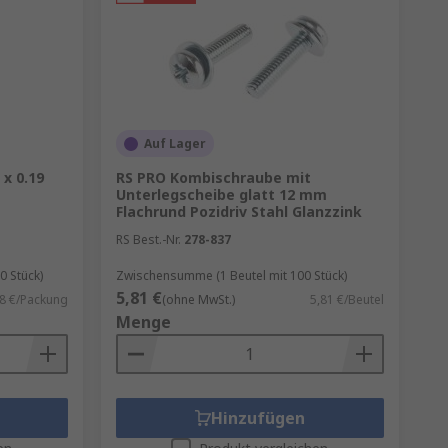
Auf Lager
 x 0.19
RS PRO Kombischraube mit
Unterlegscheibe glatt 12 mm
Flachrund Pozidriv Stahl Glanzzink
RS Best.-Nr.
278-837
 Stück)
Zwischensumme (1 Beutel mit 100 Stück)
5,81 €
08 €/Packung
(ohne MwSt.)
5,81 €/Beutel
Menge
Hinzufügen