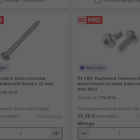
Produkt vergleichen
Produkt vergleich
ager
Auf Lager
zidriv Holzschraube,
RS PRO Flachrund Innensec
 Edelstahl Rund x 25 mm
Maschinenschraube Edelsta
mm M2,5
144-3519
RS Best.-Nr.
179-5716
me (1 Beutel mit 50 Stück)
Zwischensumme (1 Beutel mit 100 
10,26 €
hne MwSt.)
10,54 €/Beutel
(ohne MwSt.)
10
Menge