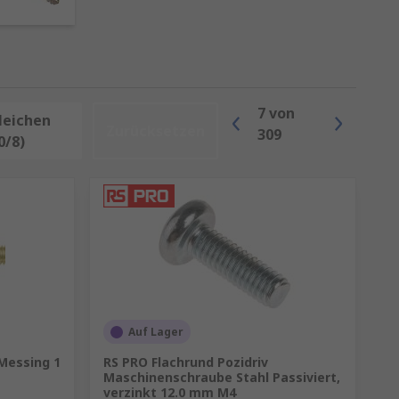
ant-Antrieb sorgt für hohe
terialien und Festigkeitsklassen
7
von
leichen
Zurücksetzen
ere und dauerhafte Verbindung
309
0/8)
e für Qualität und
tnis
Auf Lager
Messing 1
RS PRO Flachrund Pozidriv
Maschinenschraube Stahl Passiviert,
verzinkt 12.0 mm M4