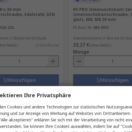
8 x 30 mm
RS PRO Innensechskant Se
tschraube, Edelstahl, DIN
Innensechskantschraube, S
glatt, M8, M8 20 mm
520-223
RS Best.-Nr.
483-9931
me (1 Beutel mit 50 Stück)
Zwischensumme (1 Box mit 50 Stüc
23,27 €
hne MwSt.)
23,84 €/Beutel
(ohne MwSt.)
Menge
Hinzufügen
Hinzufügen
Produkt vergleichen
Produkt vergleich
ektieren Ihre Privatsphäre
en Cookies und andere Technologien zur statistischen Nutzungsanal
erung und zur Anzeige von Werbung auf Websites von Drittanbietern.
"Alle akzeptieren" erklären Sie sich mit der Verarbeitung von nicht-ess
verstanden. Sie können Ihre Cookies auswählen, indem Sie auf "Cook