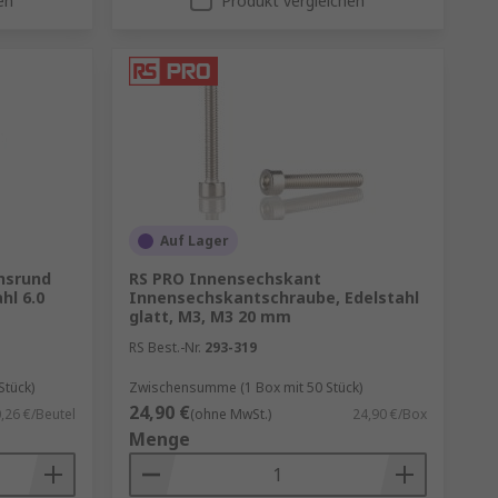
en
Produkt vergleichen
Auf Lager
hsrund
RS PRO Innensechskant
hl 6.0
Innensechskantschraube, Edelstahl
glatt, M3, M3 20 mm
RS Best.-Nr.
293-319
Stück)
Zwischensumme (1 Box mit 50 Stück)
24,90 €
,26 €/Beutel
(ohne MwSt.)
24,90 €/Box
Menge