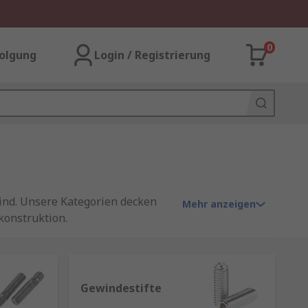
0
olgung
Login / Registrierung
sind. Unsere Kategorien decken
Mehr anzeigen
konstruktion.
ie in unterschiedlichen Längen,
hl, Kunststoff oder legierten
Gewindestifte