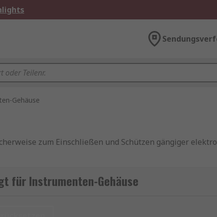
lights
Sendungsverf
ten-Gehäuse
herweise zum Einschließen und Schützen gängiger elektron
 das Gehäuse einschließen, umgeben Sie sie mit einem Meta
gt für Instrumenten-Gehäuse
inigungen wie Staub, Wasser oder Chemikalien zu schütze
urücksetzen