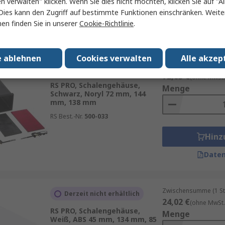
en verwalten" klicken. Wenn Sie dies nicht möchten, klicken Sie auf "Al
Hinz
Dies kann den Zugriff auf bestimmte Funktionen einschränken. Weite
en finden Sie in unserer
Cookie-Richtlinie
.
Daten
e ablehnen
Cookies verwalten
Alle akzep
Zwischensumme (1 St
Vorübergehend ausverkauft
72,03 €
(ohne MwSt.
RS PRO, Schalengehäuse,
Menge
Schwarz, Noryl 72 mm, 144
mm, 138 mm
RS Best.-Nr.
500-033
Hinz
Daten
Zwischensumme (1 St
Derzeit nicht erhältlich
24,02 €
(ohne MwSt.
RS PRO, Schalengehäuse,
Menge
Weiß, ABS 45 mm, 134 mm, 85