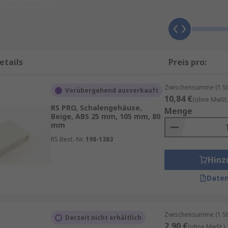
 einfache Anforderungen erhältlich
sserdichte Abdichtung, ideal für den Einsatz bei schwieri
ariiert je nach Modell)
etails
Preis pro:
Zwischensumme (1 St
Vorübergehend ausverkauft
10,84 €
(ohne MwSt.
RS PRO, Schalengehäuse,
 eine große Verfügbarkeit in verschiedenen Umgebungen
Menge
Beige, ABS 25 mm, 105 mm, 80
mm
oßfestigkeit
RS Best.-Nr.
198-1383
Hinz
Daten
Zwischensumme (1 St
Derzeit nicht erhältlich
2,90 €
(ohne MwSt.)