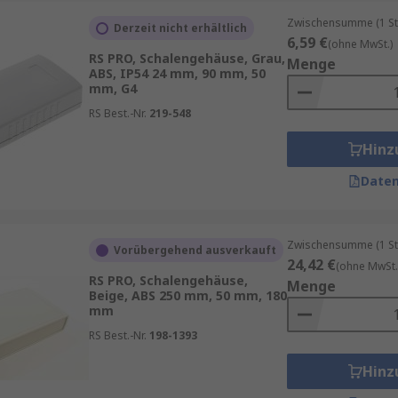
Zwischensumme (1 St
Derzeit nicht erhältlich
6,59 €
(ohne MwSt.)
RS PRO, Schalengehäuse, Grau,
Menge
ABS, IP54 24 mm, 90 mm, 50
mm, G4
RS Best.-Nr.
219-548
Hinz
Daten
Zwischensumme (1 St
Vorübergehend ausverkauft
24,42 €
(ohne MwSt.
RS PRO, Schalengehäuse,
Menge
Beige, ABS 250 mm, 50 mm, 180
mm
RS Best.-Nr.
198-1393
Hinz