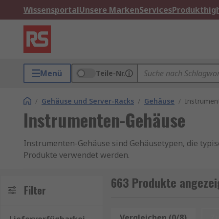
Wissensportal
Unsere Marken
Services
Produkthigh
Menü
Teile-Nr.
/
Gehäuse und Server-Racks
/
Gehäuse
/
Instrumen
Instrumenten-Gehäuse
Instrumenten-Gehäuse sind Gehäusetypen, die typisc
Produkte verwendet werden.
Indem Sie Ihre elektrischen Geräte oder Produkte in
663 Produkte angezei
physischen Schäden und/oder Schäden durch Verunre
Filter
IP-Schutzarten
Vergleichen (0/8)
Z