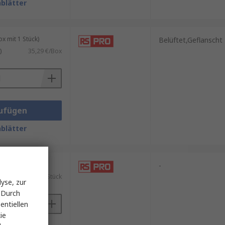
blätter
 mit 1 Stück)
Belüftet,Geflanscht
)
35,29 €/Box
ufügen
blätter
ück)
-
)
11,65 €/Stück
yse, zur
 Durch
entiellen
ie