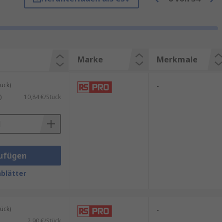
gen Außenbedingungen
Marke
Merkmale
ück)
-
)
10,84 €/Stück
ufügen
blätter
ück)
-
2,90 €/Stück