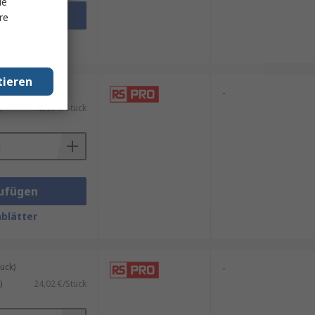
le
ufügen
re
blätter
tieren
ück)
-
)
72,03 €/Stück
ufügen
blätter
ück)
-
)
24,02 €/Stück