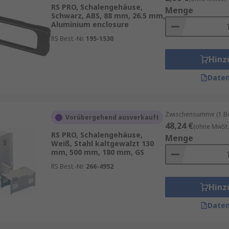
RS PRO, Schalengehäuse,
Menge
Schwarz, ABS, 88 mm, 26.5 mm,
Aluminium enclosure
geräte
RS Best.-Nr.
195-1530
Hinz
Daten
Zwischensumme (1 Box
Vorübergehend ausverkauft
48,24 €
(ohne MwSt.
RS PRO, Schalengehäuse,
Menge
Weiß, Stahl kaltgewalzt 130
mm, 500 mm, 180 mm, GS
RS Best.-Nr.
266-4952
Hinz
Daten