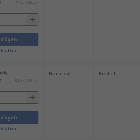
)
44,55 €/Stück
ufügen
blätter
ück)
Hammond
Belüftet
)
95,34 €/Stück
ufügen
blätter