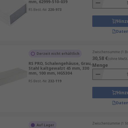
mm, 62999-510-039
RS Best.-Nr.
220-973
Hinz
Daten
Zwischensumme (1 Box
Derzeit nicht erhältlich
30,58 €
(ohne MwSt.
RS PRO, Schalengehäuse, Grau,
Menge
Stahl kaltgewalzt 45 mm, 330
mm, 100 mm, HG5304
RS Best.-Nr.
232-119
Hinz
Daten
Zwischensumme (1 St
Auf Lager