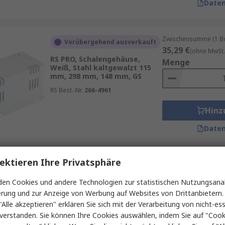
Daten
Zwischensumme (1 Box
Vorübergehend ausverkauft
35,29 €
(ohne MwSt.
RS PRO, Schalengehäuse,
Menge
Weiß, Stahl kaltgewalzt 115
mm, 298 mm, 148 mm, GS
RS Best.-Nr.
266-4961
Hinz
Daten
ektieren Ihre Privatsphäre
Zwischensumme (1 St
Vorübergehend ausverkauft
11,65 €
(ohne MwSt.
en Cookies und andere Technologien zur statistischen Nutzungsanal
RS PRO, Schalengehäuse,
Menge
erung und zur Anzeige von Werbung auf Websites von Drittanbietern.
Beige, ABS 33 mm, 105 mm, 80
mm
"Alle akzeptieren" erklären Sie sich mit der Verarbeitung von nicht-ess
verstanden. Sie können Ihre Cookies auswählen, indem Sie auf "Cook
RS Best.-Nr.
198-1380