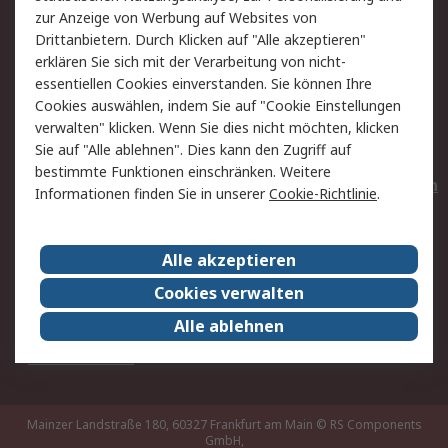
Hilfe
Privatkunden
zur Anzeige von Werbung auf Websites von
Drittanbietern. Durch Klicken auf "Alle akzeptieren"
erklären Sie sich mit der Verarbeitung von nicht-
Rechtliches
essentiellen Cookies einverstanden. Sie können Ihre
AGB
Datenschutz
Cookies auswählen, indem Sie auf "Cookie Einstellungen
verwalten" klicken. Wenn Sie dies nicht möchten, klicken
Cookie-Richtlinie
Zahlungsbedingungen
Sie auf "Alle ablehnen". Dies kann den Zugriff auf
Copyright/Impressum
Entsorgung
bestimmte Funktionen einschränken. Weitere
Elektrogeräte/Batterien
Informationen finden Sie in unserer
Cookie-Richtlinie
.
Über RS
Alle akzeptieren
Unternehmen
RS weltweit
Cookies verwalten
Karriere bei RS
Nachhaltigkeit
Alle ablehnen
Qualität/Umwelt/Zertifikate
Presse-Center
Event-Center
Mainzer Landstraße 180, 60327 Frankfurt am Main
© RS Components
GmbH,