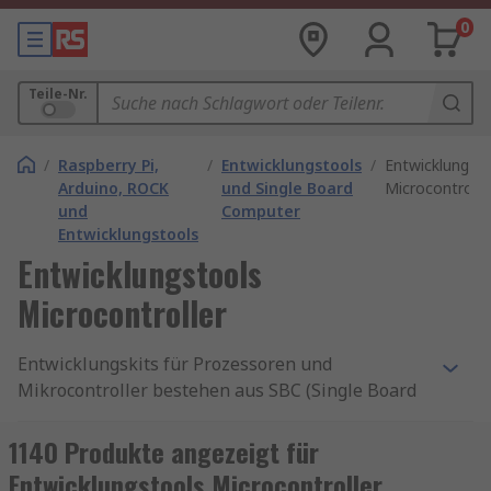
0
Teile-Nr.
/
Raspberry Pi,
/
Entwicklungstools
/
Entwicklungst
Arduino, ROCK
und Single Board
Microcontrolle
und
Computer
Entwicklungstools
Entwicklungstools
Microcontroller
Entwicklungskits für Prozessoren und
Mikrocontroller bestehen aus SBC (Single Board
Computers) und verschiedenen Prototyping-,
Programmier- und Evaluierungskarten. Sie sind
1140 Produkte angezeigt für
in allen Branchen weit verbreitet und eignen sich
Entwicklungstools Microcontroller