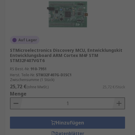
Auf Lager
STMicroelectronics Discovery MCU, Entwicklungskit
Entwicklungsboard ARM Cortex M4F STM
STM32F407VGT6
RS Best.-Nr.
910-7951
Herst. Teile-Nr.
STM32F407G-DISC1
Zwischensumme (1 Stück)
25,72 €
(ohne MwSt.)
25,72 €/Stück
Menge
Hinzufügen
Datenblätter