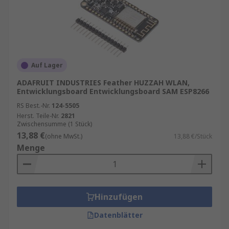
Kompatibilität
: Unterstützung für gängige
Microcontroller-Architekturen wie ARM,
AVR, PIC oder ESP32.
Flexibilität
: Tools für verschiedene
Betriebssysteme und Schnittstellen (USB,
Auf Lager
JTAG, SWD).
ADAFRUIT INDUSTRIES Feather HUZZAH WLAN,
Entwicklungsboard Entwicklungsboard SAM ESP8266
Beliebte Entwicklungstools im Überblick
RS Best.-Nr.
124-5505
Herst. Teile-Nr.
2821
ST-LINK/V2 Debugger
– Perfekt für
Zwischensumme (1 Stück)
13,88 €
STM32-Microcontroller.
(ohne MwSt.)
13,88 €/Stück
Menge
Segger J-Link
– Hochwertiger Debugger für
professionelle Anwendungen.
Arduino IDE
– Einsteigerfreundlich und
ideal für schnelle Projekte.
Hinzufügen
Microchip MPLAB X
– Umfangreiche
Datenblätter
Entwicklungsumgebung für PIC- und AVR-