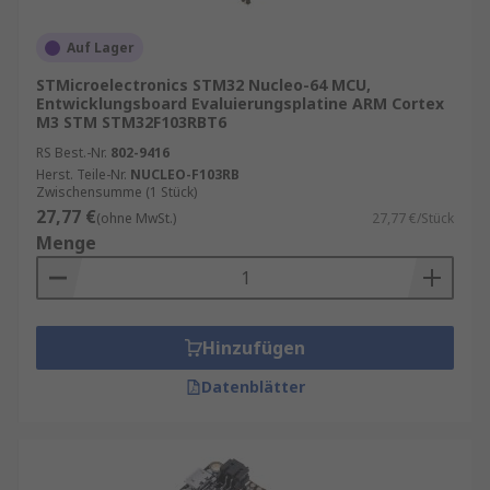
und schnelle Tests.
Software-Toolchains
: Compiler, IDEs und
Auf Lager
Debugging-Software für eine effiziente
STMicroelectronics STM32 Nucleo-64 MCU,
Programmierung.
Entwicklungsboard Evaluierungsplatine ARM Cortex
M3 STM STM32F103RBT6
Mit einem professionellen Toolset können Sie
RS Best.-Nr.
802-9416
nicht nur Code schreiben, sondern auch die
Herst. Teile-Nr.
NUCLEO-F103RB
Zwischensumme (1 Stück)
Hardware optimal konfigurieren und testen.
27,77 €
(ohne MwSt.)
27,77 €/Stück
Vorteile moderner Microcontroller-
Menge
Entwicklungstools
Zeitersparnis
: Intuitive
Hinzufügen
Benutzeroberflächen und automatisierte
Datenblätter
Prozesse beschleunigen die Entwicklung.
Fehlerreduktion
: Integrierte Debugging-
Funktionen helfen, Probleme frühzeitig zu
erkennen.