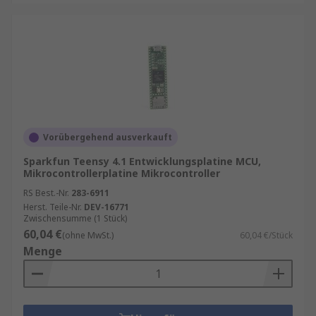
Controller.
Für weitere Informationen zu unseren
Mikrocontroller checken Sie auch unseren
Ratgeber ->
Leitfaden Mikrocontroller
Vorübergehend ausverkauft
Sparkfun Teensy 4.1 Entwicklungsplatine MCU,
Mikrocontrollerplatine Mikrocontroller
RS Best.-Nr.
283-6911
Herst. Teile-Nr.
DEV-16771
Zwischensumme (1 Stück)
60,04 €
(ohne MwSt.)
60,04 €/Stück
Menge