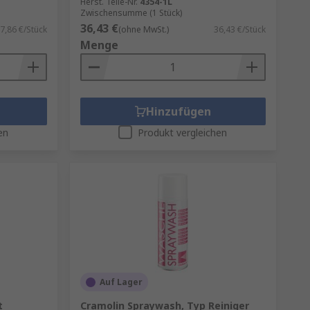
Herst. Teile-Nr.
4354-1L
Zwischensumme (1 Stück)
36,43 €
7,86 €/Stück
(ohne MwSt.)
36,43 €/Stück
Menge
Hinzufügen
en
Produkt vergleichen
Auf Lager
t
Cramolin Spraywash, Typ Reiniger