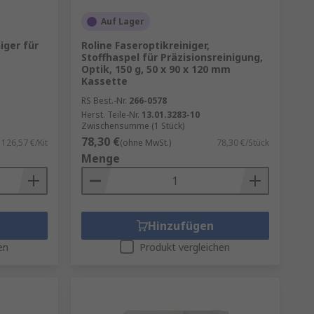
Auf Lager
 in industriellen Umgebungen
iger für
Roline Faseroptikreiniger,
Stoffhaspel für Präzisionsreinigung,
Optik, 150 g, 50 x 90 x 120 mm
er Elektronik und zum Schutz vor
Kassette
RS Best.-Nr.
266-0578
Herst. Teile-Nr.
13.01.3283-10
Zwischensumme (1 Stück)
78,30 €
126,57 €/Kit
(ohne MwSt.)
78,30 €/Stück
Menge
Hinzufügen
en
Produkt vergleichen