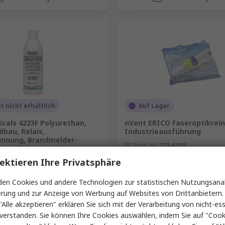
t nicht erhältlich
Auf Lager
cals 4223F Polyurethan,
nVent ERICO Faseroptikrein
bau, Relais,
Industrieausführung
innung, Brandmelder-
RS Best.-Nr.
277-6218
te, Elektronische
Herst. Teile-Nr.
197295
nte,
ektieren Ihre Privatsphäre
146-2872
Nr.
4223F-312G
en Cookies und andere Technologien zur statistischen Nutzungsanal
mme (1 Stück)
Zwischensumme (1 Stück)
erung und zur Anzeige von Werbung auf Websites von Drittanbietern.
93,07 €
hne MwSt.)
40,04 €/Stück
(ohne MwSt.)
9
"Alle akzeptieren" erklären Sie sich mit der Verarbeitung von nicht-ess
Menge
verstanden. Sie können Ihre Cookies auswählen, indem Sie auf "Cook