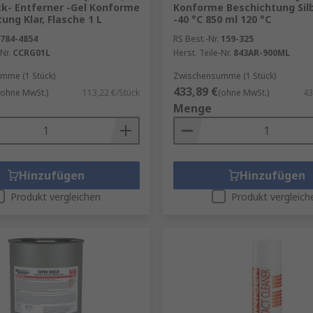
ck- Entferner -Gel Konforme
Konforme Beschichtung Sil
ung Klar, Flasche 1 L
-40 °C 850 ml 120 °C
784-4854
RS Best.-Nr.
159-325
Nr.
CCRG01L
Herst. Teile-Nr.
843AR-900ML
mme (1 Stück)
Zwischensumme (1 Stück)
433,89 €
(ohne MwSt.)
113,22 €/Stück
(ohne MwSt.)
43
Menge
Hinzufügen
Hinzufügen
Produkt vergleichen
Produkt vergleich