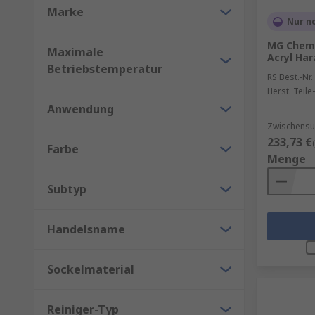
ein gute Methode zur Tiefenreinigung.
Marke
Nur n
Ultraschall-Reinigungsflüssigkeiten
– werden mit U
MG Chemi
geeignet. In der Regel wird diese Methode für mediz
Maximale
Acryl Har
Betriebstemperatur
RS Best.-Nr.
Wir führen auch eine Vielzahl von schützenden Besc
Herst. Teile-
Schmutzansammlungen. Zudem vermindern sie den E
Anwendung
Zwischensu
233,73 €
Farbe
Menge
Subtyp
Handelsname
Sockelmaterial
Reiniger-Typ