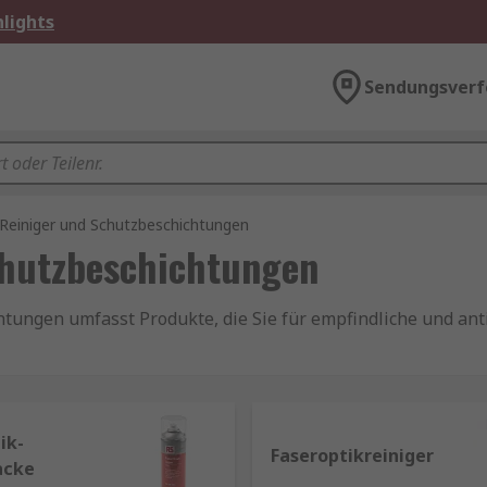
lights
Sendungsverf
-Reiniger und Schutzbeschichtungen
chutzbeschichtungen
tungen umfasst Produkte, die Sie für empfindliche und ant
ichtungen kaufen
ik-
Daher ist es wichtig, Elektronik richtig zu reinigen, um S
Faseroptikreiniger
acke