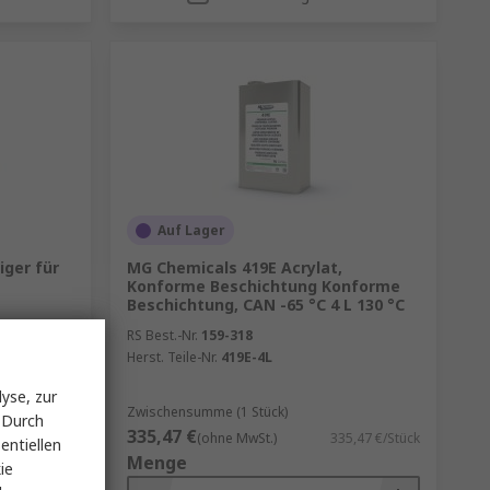
Auf Lager
iger für
MG Chemicals 419E Acrylat,
Konforme Beschichtung Konforme
Beschichtung, CAN -65 °C 4 L 130 °C
RS Best.-Nr.
159-318
Herst. Teile-Nr.
419E-4L
yse, zur
Zwischensumme (1 Stück)
 Durch
335,47 €
3,07 €/Stück
(ohne MwSt.)
335,47 €/Stück
entiellen
Menge
ie