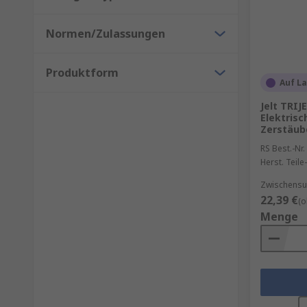
Normen/Zulassungen
Produktform
Auf L
Jelt TRIJ
Elektrisc
Zerstäube
RS Best.-Nr.
Herst. Teile-
Zwischensu
22,39 €
(o
Menge