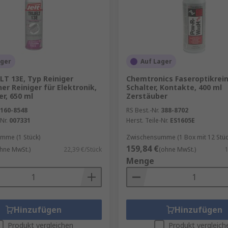
ager
Auf Lager
ELT 13E, Typ Reiniger
Chemtronics Faseroptikrein
her Reiniger für Elektronik,
Schalter, Kontakte, 400 ml
r, 650 ml
Zerstäuber
160-8548
RS Best.-Nr.
388-8702
Nr.
007331
Herst. Teile-Nr.
ES1605E
mme (1 Stück)
Zwischensumme (1 Box mit 12 Stüc
159,84 €
hne MwSt.)
22,39 €/Stück
(ohne MwSt.)
Menge
Hinzufügen
Hinzufügen
Produkt vergleichen
Produkt vergleich