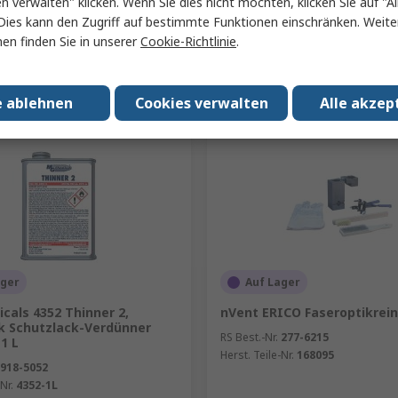
en verwalten" klicken. Wenn Sie dies nicht möchten, klicken Sie auf "Al
Dies kann den Zugriff auf bestimmte Funktionen einschränken. Weite
en finden Sie in unserer
Cookie-Richtlinie
.
Hinzufügen
Hinzufügen
Produkt vergleichen
Produkt vergleich
e ablehnen
Cookies verwalten
Alle akzep
ager
Auf Lager
cals 4352 Thinner 2,
nVent ERICO Faseroptikrein
ik Schutzlack-Verdünner
RS Best.-Nr.
277-6215
 1 L
Herst. Teile-Nr.
168095
918-5052
Nr.
4352-1L