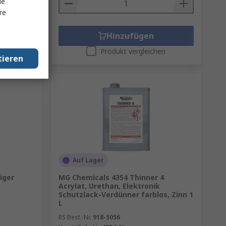
le
re
Hinzufügen
en
Produkt vergleichen
tieren
Auf Lager
iger
MG Chemicals 4354 Thinner 4
Acrylat, Urethan, Elektronik
Schutzlack-Verdünner farblos, Zinn 1
L
RS Best.-Nr.
918-5056