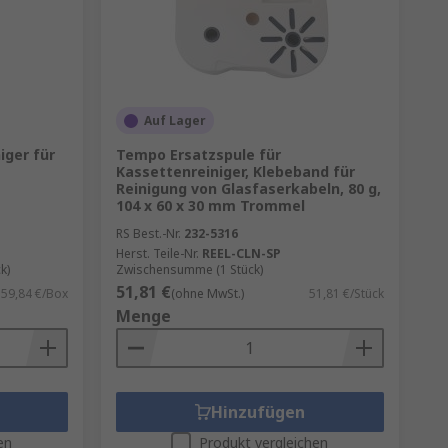
Auf Lager
iger für
Tempo Ersatzspule für
Kassettenreiniger, Klebeband für
Reinigung von Glasfaserkabeln, 80 g,
104 x 60 x 30 mm Trommel
RS Best.-Nr.
232-5316
Herst. Teile-Nr.
REEL-CLN-SP
k)
Zwischensumme (1 Stück)
51,81 €
159,84 €/Box
(ohne MwSt.)
51,81 €/Stück
Menge
Hinzufügen
en
Produkt vergleichen