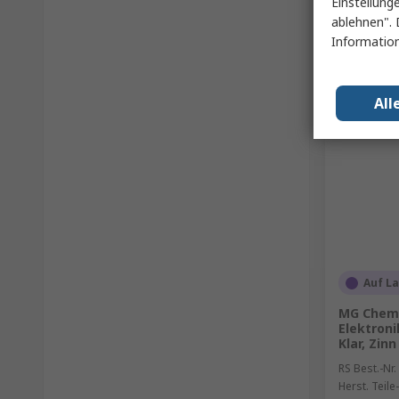
Einstellung
ablehnen". 
Information
All
Auf L
MG Chemi
Elektron
Klar, Zinn
RS Best.-Nr.
Herst. Teile-