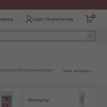
0
olgung
Login / Registrierung
istatische Bereiche benötigen:
Mehr anzeigen
chmutz zu entfernen und Schäden
Kältespray