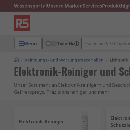
Wissensportal
Unsere Marken
Services
Produkthigh
Menü
Teile-Nr.
/
Reinigungs- und Wartungsmaterialien
/
Elektronik
Elektronik-Reiniger und S
Unser Sortiment an Elektronikreinigern und Beschich
Gefriersprays, Präzisionsreiniger und mehr.
Spezielle Elektronikreiniger und Schutzbesch
Elektron
Elektronik kann nicht mit Wasser gewaschen werden. 
Elektronik-Reiniger
Schutzl
zu vermeiden.