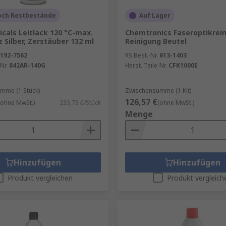
och Restbestände
Auf Lager
ltraschallwellen verwendet und sind eher für den Einsatz
cals Leitlack 120 °C-max.
Chemtronics Faseroptikrein
inische Geräte und Schmuck genutzt.
z Silber, Zerstäuber 132 ml
Reinigung Beutel
192-7562
RS Best.-Nr.
613-1403
hichtungen, Schutzlacken und -farben zur Beschichtung Ihr
Nr.
842AR-140G
Herst. Teile-Nr.
CFK1000E
inschluss von Verunreinigungen.
mme (1 Stück)
Zwischensumme (1 Kit)
126,57 €
(ohne MwSt.)
233,73 €/Stück
(ohne MwSt.)
Menge
Hinzufügen
Hinzufügen
Produkt vergleichen
Produkt vergleich