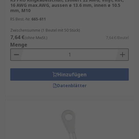
Kabelschuhe in Ringform haben die Fähigkeit zur
16 AWG max.AWG, aussen ø 13.6 mm, innen ø 10.5
Aufnahme von größerer Litze. Für diese
mm, M10
Hochleistungs-Verbinder sind Spezialwerkzeuge
RS Best.-Nr.
665-611
erforderlich.
Zwischensumme (1 Beutel mit 50 Stück)
Welche verschiedenen Kontakt-Materialien
7,64 €
(ohne MwSt.)
7,64 €/Beutel
Menge
bieten wir an?
Aluminium
ETP/Kupfer
Hinzufügen
Messing
Datenblätter
Nickel
Phosphor Bronze