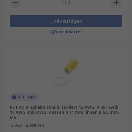
Bedarf wie
Gabelkabelschuhe
oder generell
Drahtanschlussklemmen & Spleiße
.
Hinzufügen
Anwendung Kabelschuhe
Datenblätter
Elektrische Schalttafeln
Anschlussklemmenblöcke
Kabelbäume
Arten von Ringkabelschuhen
Anschlussklemmen sind erhältlich in einer
Vielzahl von Ringgrößen und Drahtgrößen. CSA
Auf Lager
(Querschnittsfläche) oder AWG (amerikanische
RS PRO Ringkabelschuh, Isoliert 12 AWG, Vinyl, Gelb,
Leitergröße) der Litze ist die wichtigste
10 AWG max.AWG, aussen ø 11 mm, innen ø 6.5 mm,
Kenngröße. Die Größe der Litze muss
M6
angemessen der Stromstärke angepasst werden.
RS Best.-Nr.
558-914
Die Größe des Ringes wird an die Schraube oder