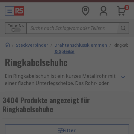
0
Teile-Nr.
/
Steckverbinder
/
Drahtanschlussklemmen
/
Ringkabel
& Spleiße
Ringkabelschuhe
Ein Ringkabelschuh ist ein kurzes Metallrohr mit
einer flachen Unterlegscheibe. Das Rohr- oder
Zylinder-Ende des Crimps ist hohl, wo die Litze
eingesteckt und gequetscht wird. Das Kontakt-
3404 Produkte angezeigt für
oder Anschlussende ist ein flacher Ring mit
Ringkabelschuhe
einem zentralen Loch, das mit einem Stift oder
einer Schraube verbunden ist. Ringkabelschuhe
sind isoliert oder nicht isoliert. Ein elektrischer
Filter
Crimp ist eine lötfreie elektrische Verbindung.