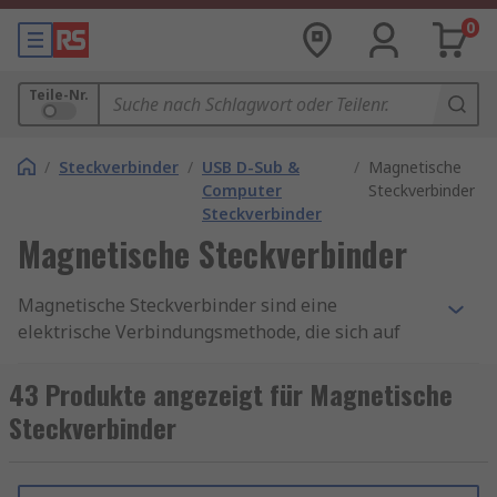
0
Teile-Nr.
/
Steckverbinder
/
USB D-Sub &
/
Magnetische
Computer
Steckverbinder
Steckverbinder
Magnetische Steckverbinder
Magnetische Steckverbinder sind eine
elektrische Verbindungsmethode, die sich auf
eine magnetische Kraft stützt, um eine
Verbindung herzustellen und
43 Produkte angezeigt für Magnetische
aufrechtzuerhalten. Die beiden Teile, sowohl der
Steckverbinder
Stecker als auch die Buchse, haben
entsprechende Magnete oder magnetische
Flächen, die eine selbstausrichtende Verbindung