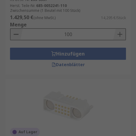
elektronische Geräte und in anderen
Herst. Teile-Nr.
685-0052241-110
Anwendungen, in denen abbrechbare
Zwischensumme (1 Beutel mit 100 Stück)
Verbindungen eine geeignetere Lösung
1.429,50 €
(ohne MwSt.)
14,295 €/Stück
darstellen.
Menge
Wir bieten ein umfassendes Sortiment an
magnetischen Steckverbindern einschließlich
verdrahteten magnetischen Steckverbindern
Hinzufügen
sowie Zubehör von Marken wie Rosenberger und
Datenblätter
unserer eigenen Qualitätsmarke RS Pro.
Auf Lager