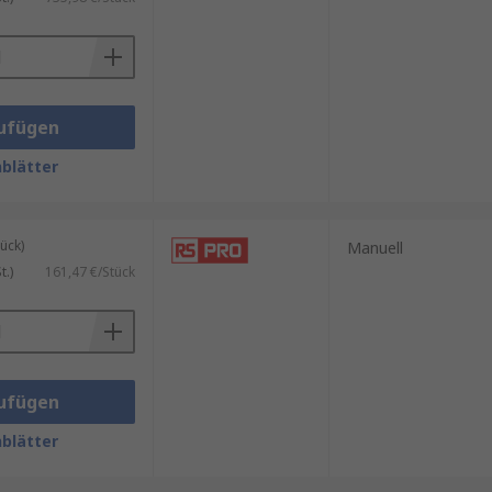
 die Spannung an die
ufügen
blätter
ück)
Manuell
.)
161,47 €/Stück
ufügen
blätter