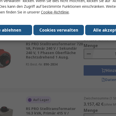
en verwalten" klicken. Wenn Sie dies nicht möchten, klicken Sie auf "Al
Hinz
Dies kann den Zugriff auf bestimmte Funktionen einschränken. Weite
en finden Sie in unserer
Cookie-Richtlinie
.
Daten
e ablehnen
Cookies verwalten
Alle akzep
Zwischensumme (1 St
Auf Lager
311,80 €
(ohne MwSt
RS PRO Stelltransformator 720
Menge
VA, Primär 240 V / Sekundär
240 V, 1 Phasen Oberfläche
Rechtsdrehend 1 Ausg.
RS Best.-Nr.
890-2834
Hinz
Daten
Zwischensumme (1 St
Auf Lager
3.157,42 €
(ohne M
RS PRO Stelltransformator
Menge
16.3 kVA, Primär 415 V /