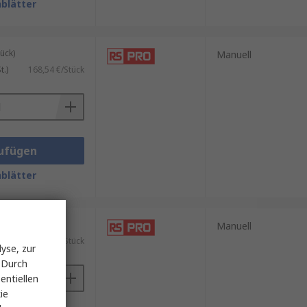
blätter
ück)
Manuell
.)
168,54 €/Stück
ufügen
blätter
ück)
Manuell
.)
202,26 €/Stück
yse, zur
 Durch
entiellen
ie