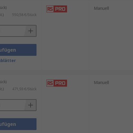
ück)
Manuell
.)
550,58 €/Stück
ufügen
blätter
ück)
Manuell
.)
471,93 €/Stück
ufügen