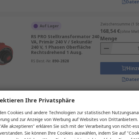
Daten
Zwischensumme (1 St
Auf Lager
168,54 €
(ohne MwSt
RS PRO Stelltransformator 240
Menge
VA, Primär 240 V / Sekundär
240 V, 1 Phasen Oberfläche
Rechtsdrehend 1 Ausg.
RS Best.-Nr.
890-2828
Hinz
Daten
ektieren Ihre Privatsphäre
Zwischensumme (1 St
Auf Lager
202,26 €
(ohne MwSt
en Cookies und andere Technologien zur statistischen Nutzungsanal
RS PRO Stelltransformator 170
Menge
erung und zur Anzeige von Werbung auf Websites von Drittanbietern.
VA, Primär 240 V / Sekundär 0
to 270 V, 1 Phasen Oberfläche
"Alle akzeptieren" erklären Sie sich mit der Verarbeitung von nicht-ess
Rechtsdrehend 1 Ausg.
verstanden. Sie können Ihre Cookies auswählen, indem Sie auf "Cook
RS Best.-Nr.
890-2799