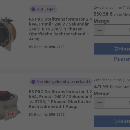
Zwischensumme (1 St
Auf Lager
550,58 €
(ohne MwSt
RS PRO Stelltransformator 2.4
Menge
kVA, Primär 240 V / Sekundär
240 V, 0 to 270 V, 1 Phasen
Oberfläche Rechtsdrehend 1
Ausg.
RS Best.-Nr.
890-2783
Hinz
Daten
Zwischensumme (1 St
Vorübergehend ausverkauft
471,93 €
(ohne MwSt
RS PRO Stelltransformator 1.2
Menge
kVA, Primär 240 V / Sekundär 0
to 270 V, 1 Phasen Oberfläche
Rechtsdrehend 1 Ausg.
RS Best.-Nr.
890-2806
Hinz