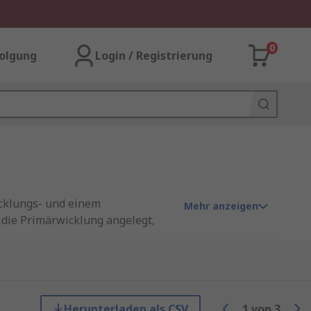
0
olgung
Login / Registrierung
icklungs- und einem
Mehr anzeigen
die Primärwicklung angelegt,
Verändern der Wicklungszahl
ekundärwicklung, wodurch mehr
n. Ihre Fähigkeit zur präzisen
Herunterladen als CSV
1
von
3