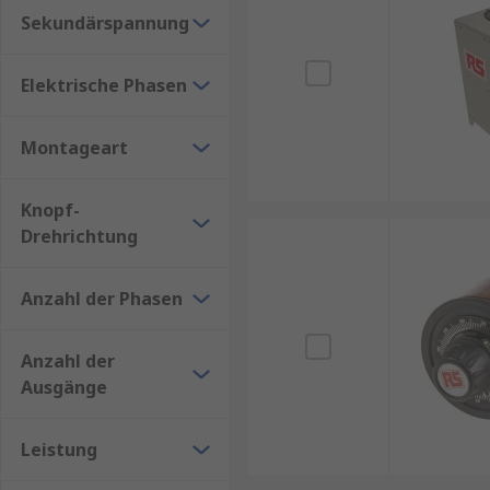
Energieeffizienz
: Stelltransformatoren können dazu
Sekundärspannung
Anforderungen der angeschlossenen Geräte anpasse
Allgemeine Infos zur Funktionsweise von Stelltrafos
Elektrische Phasen
Montageart
Knopf-
Drehrichtung
Anzahl der Phasen
Anzahl der
Ausgänge
Leistung