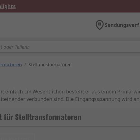
lights
Sendungsverf
ormatoren
/
Stelltransformatoren
cht einfach. Im Wesentlichen besteht er aus einem Primärw
iteinander verbunden sind. Die Eingangsspannung wird an 
cklung abgenommen. Durch Drehen des Stellknopfes oder 
 geschieht durch die Änderung der Wicklungszahl in der S
 für Stelltransformatoren
is einbezogen werden.
 verschiedenen Anwendungen eine entscheidende Rolle spiele
urücksetzen