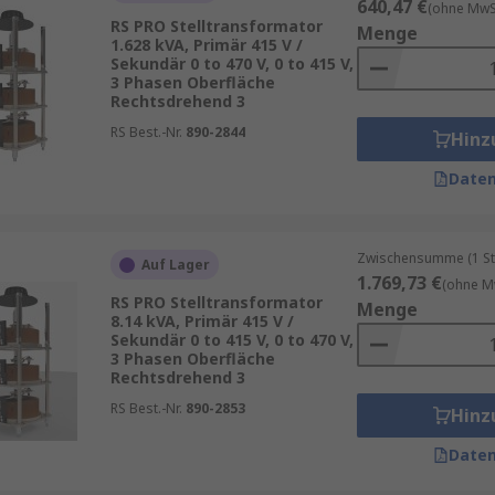
640,47 €
(ohne MwSt
RS PRO Stelltransformator
Menge
1.628 kVA, Primär 415 V /
Sekundär 0 to 470 V, 0 to 415 V,
3 Phasen Oberfläche
Rechtsdrehend 3
RS Best.-Nr.
890-2844
Hinz
Daten
Zwischensumme (1 St
Auf Lager
1.769,73 €
(ohne M
RS PRO Stelltransformator
Menge
8.14 kVA, Primär 415 V /
Sekundär 0 to 415 V, 0 to 470 V,
3 Phasen Oberfläche
Rechtsdrehend 3
RS Best.-Nr.
890-2853
Hinz
Daten