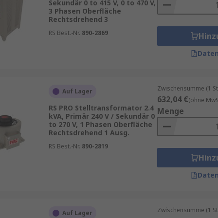
Sekundär 0 to 415 V, 0 to 470 V,
3 Phasen Oberfläche
Rechtsdrehend 3
RS Best.-Nr.
890-2869
Hinz
Daten
Zwischensumme (1 St
Auf Lager
632,04 €
(ohne MwSt
RS PRO Stelltransformator 2.4
Menge
kVA, Primär 240 V / Sekundär 0
to 270 V, 1 Phasen Oberfläche
Rechtsdrehend 1 Ausg.
RS Best.-Nr.
890-2819
Hinz
Daten
Zwischensumme (1 St
Auf Lager