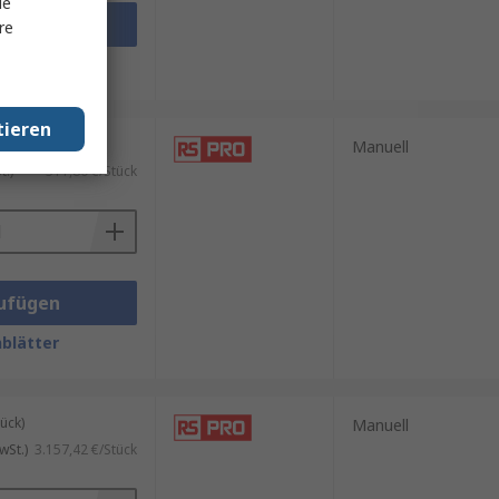
le
ufügen
re
blätter
tieren
ück)
Manuell
.)
311,80 €/Stück
ufügen
blätter
ück)
Manuell
wSt.)
3.157,42 €/Stück