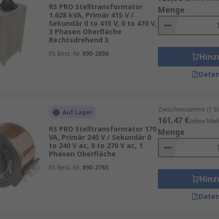
 beitragen, den Energieverbrauch zu optimieren, indem sie
RS PRO Stelltransformator
Menge
n.
1.628 kVA, Primär 415 V /
Sekundär 0 to 415 V, 0 to 470 V,
3 Phasen Oberfläche
 finden Sie in unserem
Ratgeber
.
Rechtsdrehend 3
RS Best.-Nr.
890-2856
Hinz
Daten
Zwischensumme (1 St
Auf Lager
161,47 €
(ohne MwSt
RS PRO Stelltransformator 170
Menge
VA, Primär 240 V / Sekundär 0
to 240 V ac, 0 to 270 V ac, 1
Phasen Oberfläche
RS Best.-Nr.
890-2765
Hinz
Daten