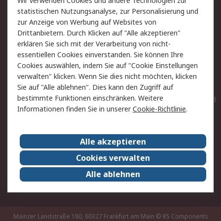
Wir verwenden Cookies und andere Technologien zur
Rücksendungen
Kontakt
statistischen Nutzungsanalyse, zur Personalisierung und
Hilfe
Privatkunden
zur Anzeige von Werbung auf Websites von
Drittanbietern. Durch Klicken auf "Alle akzeptieren"
Rechtliches
erklären Sie sich mit der Verarbeitung von nicht-
essentiellen Cookies einverstanden. Sie können Ihre
AGB
Datenschutz
Cookies auswählen, indem Sie auf "Cookie Einstellungen
Cookie-Richtlinie
Zahlungsbedingungen
verwalten" klicken. Wenn Sie dies nicht möchten, klicken
Copyright/Impressum
Entsorgung
Sie auf "Alle ablehnen". Dies kann den Zugriff auf
Elektrogeräte/Batterien
bestimmte Funktionen einschränken. Weitere
Informationen finden Sie in unserer
Cookie-Richtlinie
.
Über RS
Alle akzeptieren
Unternehmen
RS weltweit
Karriere bei RS
Nachhaltigkeit
Cookies verwalten
Qualität/Umwelt/Zertifikate
Presse-Center
Alle ablehnen
Event-Center
Mainzer Landstraße 180, 60327 Frankfurt am Main
© RS Components