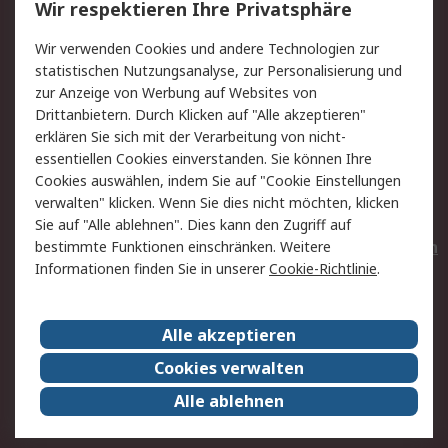
Wir respektieren Ihre Privatsphäre
Value Added Services
Lieferlösungen
Wir verwenden Cookies und andere Technologien zur
Rücksendungen
Kontakt
statistischen Nutzungsanalyse, zur Personalisierung und
Hilfe
Privatkunden
zur Anzeige von Werbung auf Websites von
Drittanbietern. Durch Klicken auf "Alle akzeptieren"
Rechtliches
erklären Sie sich mit der Verarbeitung von nicht-
essentiellen Cookies einverstanden. Sie können Ihre
AGB
Datenschutz
Cookies auswählen, indem Sie auf "Cookie Einstellungen
Cookie-Richtlinie
Zahlungsbedingungen
verwalten" klicken. Wenn Sie dies nicht möchten, klicken
Copyright/Impressum
Entsorgung
Sie auf "Alle ablehnen". Dies kann den Zugriff auf
Elektrogeräte/Batterien
bestimmte Funktionen einschränken. Weitere
Informationen finden Sie in unserer
Cookie-Richtlinie
.
Über RS
Alle akzeptieren
Unternehmen
RS weltweit
Karriere bei RS
Nachhaltigkeit
Cookies verwalten
Qualität/Umwelt/Zertifikate
Presse-Center
Alle ablehnen
Event-Center