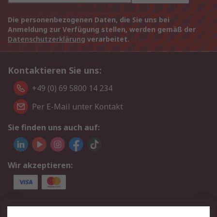
Die personenbezogenen Daten, die Sie uns bei
Anmeldung zur Verfügung stellen, werden gemäß der
Datenschutzerklärung
verarbeitet.
Kontaktieren Sie uns:
+49 (0) 69 5800 14 234
Per E-Mail unter Kontakt
Sie finden uns auch auf:
Wir akzeptieren:
Service