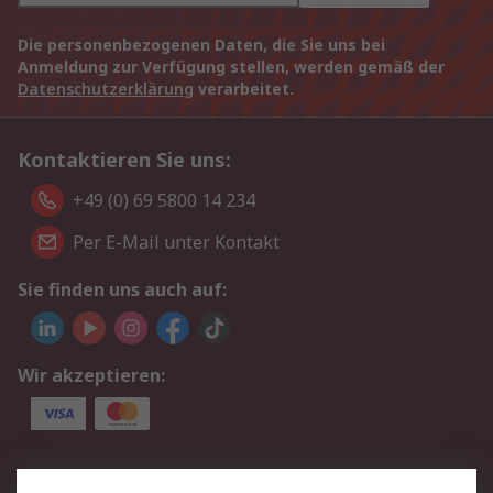
Die personenbezogenen Daten, die Sie uns bei
Anmeldung zur Verfügung stellen, werden gemäß der
Datenschutzerklärung
verarbeitet.
Kontaktieren Sie uns:
+49 (0) 69 5800 14 234
Per E-Mail unter Kontakt
Sie finden uns auch auf:
Wir akzeptieren:
Service