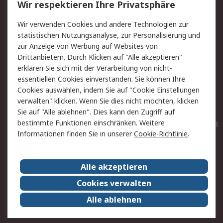
Wir respektieren Ihre Privatsphäre
Value Added Services
Lieferlösungen
Wir verwenden Cookies und andere Technologien zur
Rücksendungen
Kontakt
statistischen Nutzungsanalyse, zur Personalisierung und
Hilfe
Privatkunden
zur Anzeige von Werbung auf Websites von
Drittanbietern. Durch Klicken auf "Alle akzeptieren"
Rechtliches
erklären Sie sich mit der Verarbeitung von nicht-
essentiellen Cookies einverstanden. Sie können Ihre
AGB
Datenschutz
Cookies auswählen, indem Sie auf "Cookie Einstellungen
Cookie-Richtlinie
Zahlungsbedingungen
verwalten" klicken. Wenn Sie dies nicht möchten, klicken
Copyright/Impressum
Entsorgung
Sie auf "Alle ablehnen". Dies kann den Zugriff auf
Elektrogeräte/Batterien
bestimmte Funktionen einschränken. Weitere
Informationen finden Sie in unserer
Cookie-Richtlinie
.
Über RS
Alle akzeptieren
Unternehmen
RS weltweit
Karriere bei RS
Nachhaltigkeit
Cookies verwalten
Qualität/Umwelt/Zertifikate
Presse-Center
Alle ablehnen
Event-Center