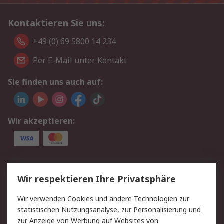
Kontaktieren Sie uns:
+49 (0) 69 5800 14 234
Per E-Mail unter Kontakt
Sie finden uns auch auf:
Wir akzeptieren:
Service
Wir respektieren Ihre Privatsphäre
Value Added Services
Lieferlösungen
Wir verwenden Cookies und andere Technologien zur
Rücksendungen
Kontakt
statistischen Nutzungsanalyse, zur Personalisierung und
Hilfe
Privatkunden
zur Anzeige von Werbung auf Websites von