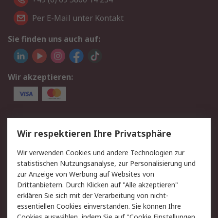
Per E-Mail unter Kontakt
Sie finden uns auch auf:
Wir akzeptieren:
Service
Wir respektieren Ihre Privatsphäre
Value Added Services
Lieferlösungen
Wir verwenden Cookies und andere Technologien zur
Rücksendungen
Kontakt
statistischen Nutzungsanalyse, zur Personalisierung und
Hilfe
Privatkunden
zur Anzeige von Werbung auf Websites von
Drittanbietern. Durch Klicken auf "Alle akzeptieren"
Rechtliches
erklären Sie sich mit der Verarbeitung von nicht-
essentiellen Cookies einverstanden. Sie können Ihre
AGB
Datenschutz
Cookies auswählen, indem Sie auf "Cookie Einstellungen