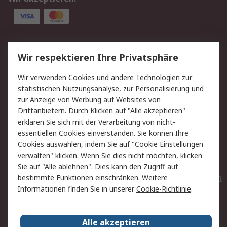
Service
Wir respektieren Ihre Privatsphäre
Value Added Services
Lieferlösungen
Wir verwenden Cookies und andere Technologien zur
Rücksendungen
Kontakt
statistischen Nutzungsanalyse, zur Personalisierung und
Hilfe
Privatkunden
zur Anzeige von Werbung auf Websites von
Drittanbietern. Durch Klicken auf "Alle akzeptieren"
Rechtliches
erklären Sie sich mit der Verarbeitung von nicht-
essentiellen Cookies einverstanden. Sie können Ihre
AGB
Datenschutz
Cookies auswählen, indem Sie auf "Cookie Einstellungen
Cookie-Richtlinie
Zahlungsbedingungen
verwalten" klicken. Wenn Sie dies nicht möchten, klicken
Copyright/Impressum
Entsorgung
Sie auf "Alle ablehnen". Dies kann den Zugriff auf
Elektrogeräte/Batterien
bestimmte Funktionen einschränken. Weitere
Informationen finden Sie in unserer
Cookie-Richtlinie
.
Über RS
Alle akzeptieren
Unternehmen
RS weltweit