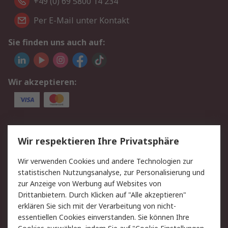
+49 (0) 69 5800 14 234
Per E-Mail unter Kontakt
Sie finden uns auch auf:
Wir akzeptieren:
Service
Wir respektieren Ihre Privatsphäre
Value Added Services
Lieferlösungen
Wir verwenden Cookies und andere Technologien zur
Rücksendungen
Kontakt
statistischen Nutzungsanalyse, zur Personalisierung und
Hilfe
Privatkunden
zur Anzeige von Werbung auf Websites von
Drittanbietern. Durch Klicken auf "Alle akzeptieren"
Rechtliches
erklären Sie sich mit der Verarbeitung von nicht-
essentiellen Cookies einverstanden. Sie können Ihre
AGB
Datenschutz