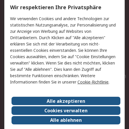
Service
Wir respektieren Ihre Privatsphäre
Value Added Services
Lieferlösungen
Wir verwenden Cookies und andere Technologien zur
Rücksendungen
Kontakt
statistischen Nutzungsanalyse, zur Personalisierung und
Hilfe
Privatkunden
zur Anzeige von Werbung auf Websites von
Drittanbietern. Durch Klicken auf "Alle akzeptieren"
Rechtliches
erklären Sie sich mit der Verarbeitung von nicht-
essentiellen Cookies einverstanden. Sie können Ihre
AGB
Datenschutz
Cookies auswählen, indem Sie auf "Cookie Einstellungen
Cookie-Richtlinie
Zahlungsbedingungen
verwalten" klicken. Wenn Sie dies nicht möchten, klicken
Copyright/Impressum
Entsorgung
Sie auf "Alle ablehnen". Dies kann den Zugriff auf
Elektrogeräte/Batterien
bestimmte Funktionen einschränken. Weitere
Informationen finden Sie in unserer
Cookie-Richtlinie
.
Über RS
Alle akzeptieren
Unternehmen
RS weltweit
Karriere bei RS
Nachhaltigkeit
Cookies verwalten
Qualität/Umwelt/Zertifikate
Presse-Center
Alle ablehnen
Event-Center