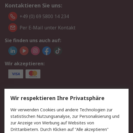
Kontaktieren Sie uns:
+49 (0) 69 5800 14 234
Per E-Mail unter Kontakt
Sie finden uns auch auf:
Wir akzeptieren:
Service
Wir respektieren Ihre Privatsphäre
Value Added Services
Lieferlösungen
Wir verwenden Cookies und andere Technologien zur
Rücksendungen
Kontakt
statistischen Nutzungsanalyse, zur Personalisierung und
Hilfe
Privatkunden
zur Anzeige von Werbung auf Websites von
Drittanbietern. Durch Klicken auf "Alle akzeptieren"