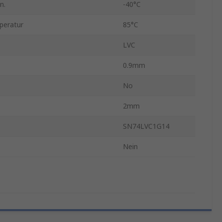
n.
-40°C
peratur
85°C
LVC
0.9mm
No
2mm
SN74LVC1G14
Nein