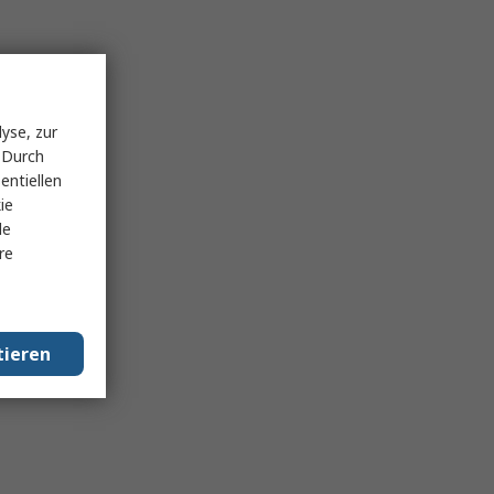
yse, zur
 Durch
entiellen
ie
le
re
tieren