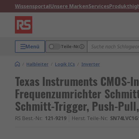
Wissensportal
Unsere Marken
Services
Produkthigh
Menü
Teile-Nr.
/
Halbleiter
/
Logik ICs
/
Inverter
Texas Instruments CMOS-In
Frequenzumrichter Schmitt
Schmitt-Trigger, Push-Pull
RS Best.-Nr.
:
121-9219
Herst. Teile-Nr.
:
SN74LVC1G