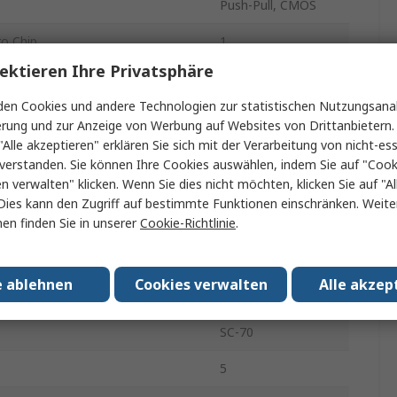
Push-Pull, CMOS
ro Chip
1
ektieren Ihre Privatsphäre
g
Ja
en Cookies und andere Technologien zur statistischen Nutzungsanal
ngszeit max. bei Lastkapazität
13ns
erung und zur Anzeige von Werbung auf Websites von Drittanbietern.
"Alle akzeptieren" erklären Sie sich mit der Verarbeitung von nicht-ess
egel max.
-32mA
verstanden. Sie können Ihre Cookies auswählen, indem Sie auf "Cook
en verwalten" klicken. Wenn Sie dies nicht möchten, klicken Sie auf "Al
egel max.
32mA
Dies kann den Zugriff auf bestimmte Funktionen einschränken. Weite
en finden Sie in unserer
Cookie-Richtlinie
.
spannung
1.65V
Oberfläche
e ablehnen
Cookies verwalten
Alle akzep
sspannung
5.5V
SC-70
5