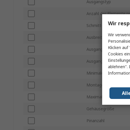
Ausgangstyp
Anzahl der Elemente p
Wir resp
Schmitt-Trigger-Eingan
Wir verwend
Ausbreitungsverzögeru
Personalisi
Klicken auf 
Ausgangsstrom High-P
Cookies ein
Einstellung
Ausgangsstrom Low-P
ablehnen". 
Information
Minimale Versorgungs
Montageart
All
Maximale Versorgung
Gehäusegröße
Pinanzahl