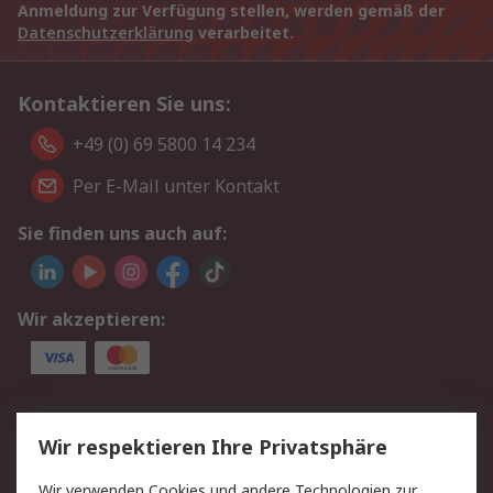
Anmeldung zur Verfügung stellen, werden gemäß der
Datenschutzerklärung
verarbeitet.
Kontaktieren Sie uns:
+49 (0) 69 5800 14 234
Per E-Mail unter Kontakt
Sie finden uns auch auf:
Wir akzeptieren:
Service
Wir respektieren Ihre Privatsphäre
Value Added Services
Lieferlösungen
Wir verwenden Cookies und andere Technologien zur