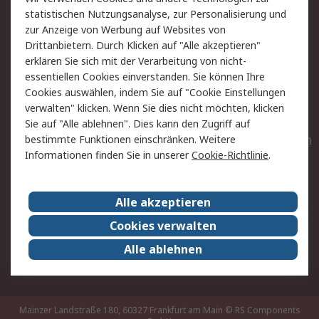
Rücksendungen
Kontakt
statistischen Nutzungsanalyse, zur Personalisierung und
Hilfe
Privatkunden
zur Anzeige von Werbung auf Websites von
Drittanbietern. Durch Klicken auf "Alle akzeptieren"
Rechtliches
erklären Sie sich mit der Verarbeitung von nicht-
essentiellen Cookies einverstanden. Sie können Ihre
AGB
Datenschutz
Cookies auswählen, indem Sie auf "Cookie Einstellungen
Cookie-Richtlinie
Zahlungsbedingungen
verwalten" klicken. Wenn Sie dies nicht möchten, klicken
Copyright/Impressum
Entsorgung
Sie auf "Alle ablehnen". Dies kann den Zugriff auf
Elektrogeräte/Batterien
bestimmte Funktionen einschränken. Weitere
Informationen finden Sie in unserer
Cookie-Richtlinie
.
Über RS
Alle akzeptieren
Unternehmen
RS weltweit
Karriere bei RS
Nachhaltigkeit
Cookies verwalten
Qualität/Umwelt/Zertifikate
Presse-Center
Alle ablehnen
Event-Center
Mainzer Landstraße 180, 60327 Frankfurt am Main
© RS Components