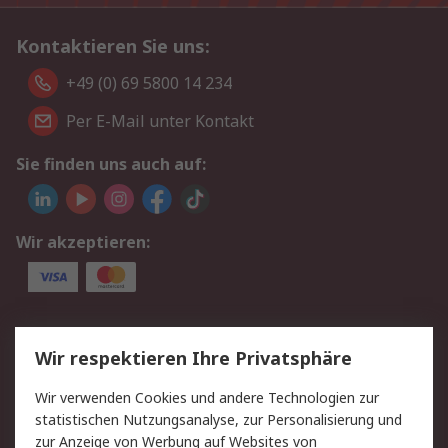
Kontaktieren Sie uns:
+49 (0) 69 5800 14 234
Per E-Mail unter Kontakt
Sie finden uns auch auf:
Wir akzeptieren:
Service
Wir respektieren Ihre Privatsphäre
Value Added Services
Lieferlösungen
Wir verwenden Cookies und andere Technologien zur
Rücksendungen
Kontakt
statistischen Nutzungsanalyse, zur Personalisierung und
Hilfe
Privatkunden
zur Anzeige von Werbung auf Websites von