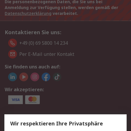
Die personenbezogenen Daten, die Sie uns bei
Anmeldung zur Verfügung stellen, werden gemäß der
Datenschutzerklärung
verarbeitet.
Kontaktieren Sie uns:
+49 (0) 69 5800 14 234
Per E-Mail unter Kontakt
Sie finden uns auch auf:
Wir akzeptieren:
Service
Wir respektieren Ihre Privatsphäre
Value Added Services
Lieferlösungen