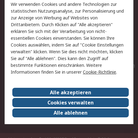
Wir verwenden Cookies und andere Technologien zur
Rücksendungen
Kontakt
statistischen Nutzungsanalyse, zur Personalisierung und
Hilfe
Privatkunden
zur Anzeige von Werbung auf Websites von
Drittanbietern. Durch Klicken auf "Alle akzeptieren"
Rechtliches
erklären Sie sich mit der Verarbeitung von nicht-
essentiellen Cookies einverstanden. Sie können Ihre
AGB
Datenschutz
Cookies auswählen, indem Sie auf "Cookie Einstellungen
Cookie-Richtlinie
Zahlungsbedingungen
verwalten" klicken. Wenn Sie dies nicht möchten, klicken
Copyright/Impressum
Entsorgung
Sie auf "Alle ablehnen". Dies kann den Zugriff auf
Elektrogeräte/Batterien
bestimmte Funktionen einschränken. Weitere
Informationen finden Sie in unserer
Cookie-Richtlinie
.
Über RS
Alle akzeptieren
Unternehmen
RS weltweit
Karriere bei RS
Nachhaltigkeit
Cookies verwalten
Qualität/Umwelt/Zertifikate
Presse-Center
Alle ablehnen
Event-Center