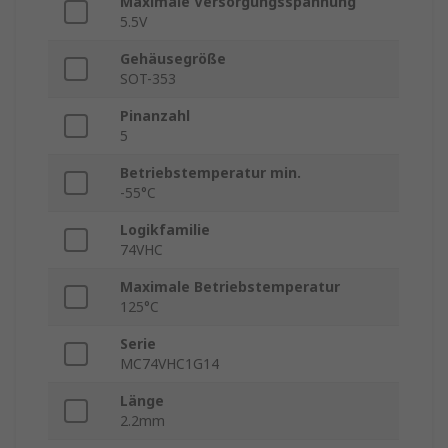
Maximale Versorgungsspannung
5.5V
Gehäusegröße
SOT-353
Pinanzahl
5
Betriebstemperatur min.
-55°C
Logikfamilie
74VHC
Maximale Betriebstemperatur
125°C
Serie
MC74VHC1G14
Länge
2.2mm