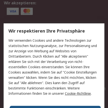
Wir akzeptieren:
Service
Wir respektieren Ihre Privatsphäre
Value Added Services
Lieferlösungen
Wir verwenden Cookies und andere Technologien zur
Rücksendungen
Kontakt
statistischen Nutzungsanalyse, zur Personalisierung und
Hilfe
Privatkunden
zur Anzeige von Werbung auf Websites von
Drittanbietern. Durch Klicken auf "Alle akzeptieren"
Rechtliches
erklären Sie sich mit der Verarbeitung von nicht-
essentiellen Cookies einverstanden. Sie können Ihre
AGB
Datenschutz
Cookies auswählen, indem Sie auf "Cookie Einstellungen
Cookie-Richtlinie
Zahlungsbedingungen
verwalten" klicken. Wenn Sie dies nicht möchten, klicken
Copyright/Impressum
Entsorgung
Sie auf "Alle ablehnen". Dies kann den Zugriff auf
Elektrogeräte/Batterien
bestimmte Funktionen einschränken. Weitere
Informationen finden Sie in unserer
Cookie-Richtlinie
.
Über RS