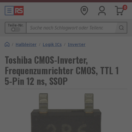
0
Teile-Nr.
/
Halbleiter
/
Logik ICs
/
Inverter
Toshiba CMOS-Inverter,
Frequenzumrichter CMOS, TTL 1
5-Pin 12 ns, SSOP