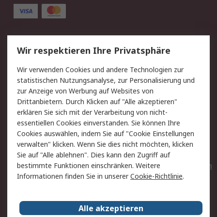
Service
Wir respektieren Ihre Privatsphäre
Value Added Services
Lieferlösungen
Wir verwenden Cookies und andere Technologien zur
Rücksendungen
Kontakt
statistischen Nutzungsanalyse, zur Personalisierung und
Hilfe
Privatkunden
zur Anzeige von Werbung auf Websites von
Drittanbietern. Durch Klicken auf "Alle akzeptieren"
Rechtliches
erklären Sie sich mit der Verarbeitung von nicht-
essentiellen Cookies einverstanden. Sie können Ihre
AGB
Datenschutz
Cookies auswählen, indem Sie auf "Cookie Einstellungen
Cookie-Richtlinie
Zahlungsbedingungen
verwalten" klicken. Wenn Sie dies nicht möchten, klicken
Copyright/Impressum
Entsorgung
Sie auf "Alle ablehnen". Dies kann den Zugriff auf
Elektrogeräte/Batterien
bestimmte Funktionen einschränken. Weitere
Informationen finden Sie in unserer
Cookie-Richtlinie
.
Über RS
Alle akzeptieren
Unternehmen
RS weltweit