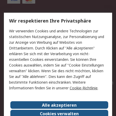
Service
Wir respektieren Ihre Privatsphäre
Value Added Services
Lieferlösungen
Wir verwenden Cookies und andere Technologien zur
Rücksendungen
Kontakt
statistischen Nutzungsanalyse, zur Personalisierung und
Hilfe
Privatkunden
zur Anzeige von Werbung auf Websites von
Drittanbietern. Durch Klicken auf "Alle akzeptieren"
Rechtliches
erklären Sie sich mit der Verarbeitung von nicht-
essentiellen Cookies einverstanden. Sie können Ihre
AGB
Datenschutz
Cookies auswählen, indem Sie auf "Cookie Einstellungen
Cookie-Richtlinie
Zahlungsbedingungen
verwalten" klicken. Wenn Sie dies nicht möchten, klicken
Copyright/Impressum
Entsorgung
Sie auf "Alle ablehnen". Dies kann den Zugriff auf
Elektrogeräte/Batterien
bestimmte Funktionen einschränken. Weitere
Informationen finden Sie in unserer
Cookie-Richtlinie
.
Über RS
Alle akzeptieren
Unternehmen
RS weltweit
Karriere bei RS
Nachhaltigkeit
Cookies verwalten