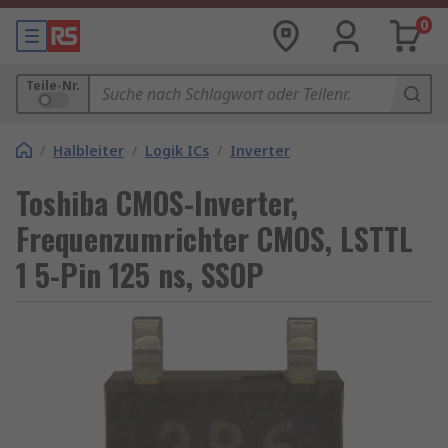
0
Teile-Nr.
/
Halbleiter
/
Logik ICs
/
Inverter
Toshiba CMOS-Inverter,
Frequenzumrichter CMOS, LSTTL
1 5-Pin 125 ns, SSOP