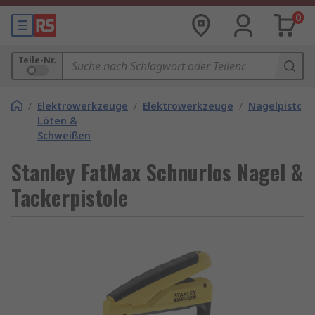
0
Teile-Nr.
/
Elektrowerkzeuge
/
Elektrowerkzeuge
/
Nagelpistole
Löten &
Schweißen
Stanley FatMax Schnurlos Nagel &
Tackerpistole