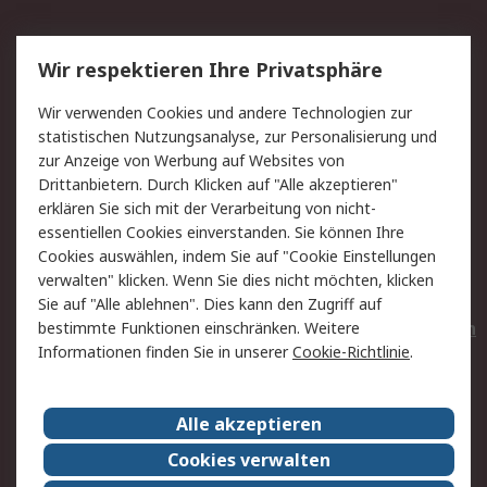
Service
Wir respektieren Ihre Privatsphäre
Value Added Services
Lieferlösungen
Wir verwenden Cookies und andere Technologien zur
Rücksendungen
Kontakt
statistischen Nutzungsanalyse, zur Personalisierung und
Hilfe
Privatkunden
zur Anzeige von Werbung auf Websites von
Drittanbietern. Durch Klicken auf "Alle akzeptieren"
Rechtliches
erklären Sie sich mit der Verarbeitung von nicht-
essentiellen Cookies einverstanden. Sie können Ihre
AGB
Datenschutz
Cookies auswählen, indem Sie auf "Cookie Einstellungen
Cookie-Richtlinie
Zahlungsbedingungen
verwalten" klicken. Wenn Sie dies nicht möchten, klicken
Copyright/Impressum
Entsorgung
Sie auf "Alle ablehnen". Dies kann den Zugriff auf
Elektrogeräte/Batterien
bestimmte Funktionen einschränken. Weitere
Informationen finden Sie in unserer
Cookie-Richtlinie
.
Über RS
Alle akzeptieren
Unternehmen
RS weltweit
Karriere bei RS
Nachhaltigkeit
Cookies verwalten
Qualität/Umwelt/Zertifikate
Presse-Center