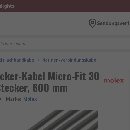
lights
Sendungsverf
d Flachbandkabel
/
Platinen-Verbindungskabel
cker-Kabel Micro-Fit 30
 Stecker, 600 mm
3
Marke
:
Molex