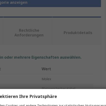
gorie anzeigen
Rechtliche
Produktdetails
Anforderungen
ein oder mehrere Eigenschaften auswählen.
t
Wert
Molex
Platinenstecker-Kabel
ektieren Ihre Privatsphäre
A
Micro-Fit 30
en Cookies und andere Technologien zur statistischen Nutzungsanal