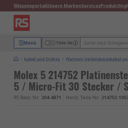
Wissensportal
Unsere Marken
Services
Produkthigh
Menü
Teile-Nr.
/
Kabel und Drähte
/
Platinen-Verbindungskabel un
Molex 5 214752 Platinenste
5 / Micro-Fit 30 Stecker /
RS Best.-Nr.
:
204-4871
Herst. Teile-Nr.
:
214752-105