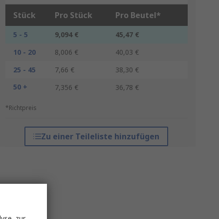
Stück
Pro Stück
Pro Beutel*
5 - 5
9,094 €
45,47 €
10 - 20
8,006 €
40,03 €
25 - 45
7,66 €
38,30 €
50 +
7,356 €
36,78 €
*Richtpreis
Zu einer Teileliste hinzufügen
yse, zur