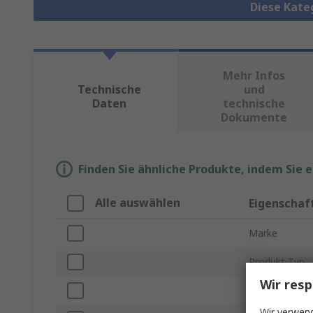
Diese Kate
Mehr Infos
Technische
und
Daten
technische
Dokumente
Finden Sie ähnliche Produkte, indem Sie 
Alle auswählen
Eigenschaf
Marke
Produkt Typ
Wir resp
Anschlusstyp 
Wir verwend