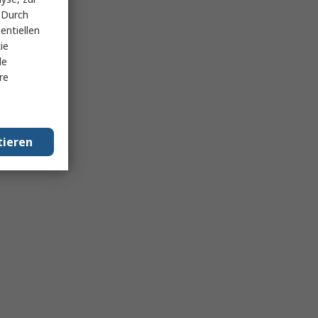
 Durch
entiellen
ie
le
re
tieren