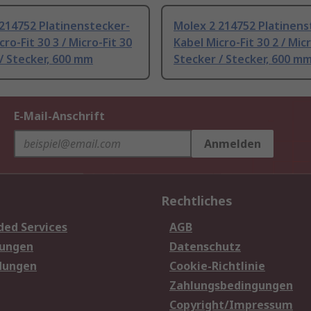
214752 Platinenstecker-
Molex 2 214752 Platinens
ro-Fit 30 3 / Micro-Fit 30
Kabel Micro-Fit 30 2 / Micr
/ Stecker, 600 mm
Stecker / Stecker, 600 m
E-Mail-Anschrift
Anmelden
Rechtliches
ded Services
AGB
sungen
Datenschutz
dungen
Cookie-Richtlinie
Zahlungsbedingungen
Copyright/Impressum