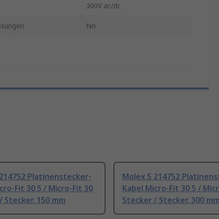
300V ac/dc
ssungen
No
214752 Platinenstecker-
Molex 5 214752 Platinens
ro-Fit 30 5 / Micro-Fit 30
Kabel Micro-Fit 30 5 / Micr
/ Stecker, 150 mm
Stecker / Stecker, 300 m