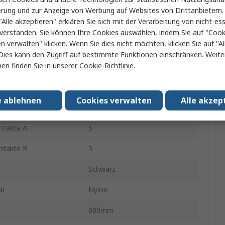
B
Micro-Fit 30
erung und zur Anzeige von Werbung auf Websites von Drittanbietern.
"Alle akzeptieren" erklären Sie sich mit der Verarbeitung von nicht-ess
214752
verstanden. Sie können Ihre Cookies auswählen, indem Sie auf "Cook
en verwalten" klicken. Wenn Sie dies nicht möchten, klicken Sie auf "Al
erbinders A
Stecker
Dies kann den Zugriff auf bestimmte Funktionen einschränken. Weite
en finden Sie in unserer
Cookie-Richtlinie
.
A
1
 B
1
e ablehnen
Cookies verwalten
Alle akzep
erbinders B
Stecker
ntakte A
5
ntakte B
5
Schwarz
al
Nylon
600mm