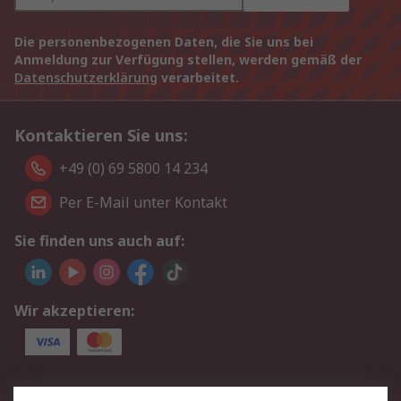
Die personenbezogenen Daten, die Sie uns bei
Anmeldung zur Verfügung stellen, werden gemäß der
Datenschutzerklärung
verarbeitet.
Kontaktieren Sie uns:
+49 (0) 69 5800 14 234
Per E-Mail unter Kontakt
Sie finden uns auch auf:
Wir akzeptieren:
Service