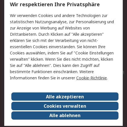
Wir respektieren Ihre Privatsphäre
Value Added Services
Lieferlösungen
Wir verwenden Cookies und andere Technologien zur
Rücksendungen
Kontakt
statistischen Nutzungsanalyse, zur Personalisierung und
Hilfe
Privatkunden
zur Anzeige von Werbung auf Websites von
Drittanbietern. Durch Klicken auf "Alle akzeptieren"
Rechtliches
erklären Sie sich mit der Verarbeitung von nicht-
essentiellen Cookies einverstanden. Sie können Ihre
AGB
Datenschutz
Cookies auswählen, indem Sie auf "Cookie Einstellungen
Cookie-Richtlinie
Zahlungsbedingungen
verwalten" klicken. Wenn Sie dies nicht möchten, klicken
Copyright/Impressum
Entsorgung
Sie auf "Alle ablehnen". Dies kann den Zugriff auf
Elektrogeräte/Batterien
bestimmte Funktionen einschränken. Weitere
Informationen finden Sie in unserer
Cookie-Richtlinie
.
Über RS
Alle akzeptieren
Unternehmen
RS weltweit
Karriere bei RS
Nachhaltigkeit
Cookies verwalten
Qualität/Umwelt/Zertifikate
Presse-Center
Alle ablehnen
Event-Center