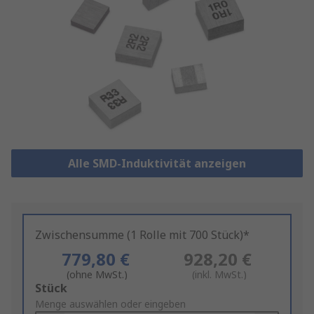
Alle SMD-Induktivität anzeigen
Zwischensumme (1 Rolle mit 700 Stück)*
779,80 €
928,20 €
(ohne MwSt.)
(inkl. MwSt.)
Add
Stück
to
Menge auswählen oder eingeben