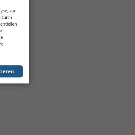
yse, zur
 Durch
entiellen
ie
le
re
tieren