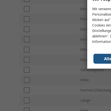
Wir verwend
Montageart
Personalisi
Pinanzahl
Klicken auf 
Cookies ein
Maximale Betrieb
Einstellung
ablehnen". 
Betriebstemperatu
Information
Minimale Versorg
All
Maximale Versorg
Gehäusegröße
Höhe
Normen/Zulassun
Länge
Serie