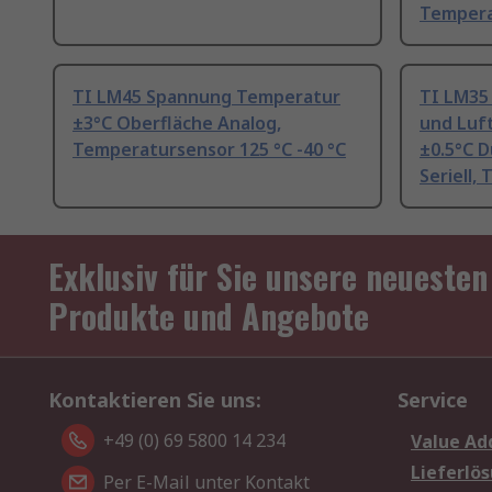
Tempera
TI LM45 Spannung Temperatur
TI LM35
±3°C Oberfläche Analog,
und Luf
Temperatursensor 125 °C -40 °C
±0.5°C 
Seriell,
Exklusiv für Sie unsere neuesten
Produkte und Angebote
Kontaktieren Sie uns:
Service
+49 (0) 69 5800 14 234
Value Ad
Lieferlö
Per E-Mail unter Kontakt