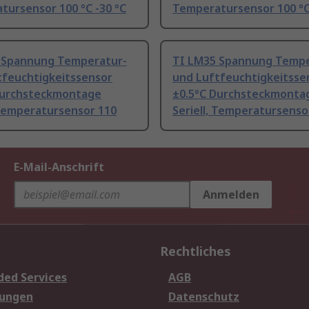
tursensor 100 °C -30 °C
Temperatursensor 100 °C
 Spannung Temperatur-
TI LM35 Spannung Tempe
tfeuchtigkeitssensor
und Luftfeuchtigkeitsse
Durchsteckmontage
±0.5°C Durchsteckmonta
 Temperatursensor 110
Seriell, Temperatursenso
E-Mail-Anschrift
Anmelden
Rechtliches
ded Services
AGB
sungen
Datenschutz