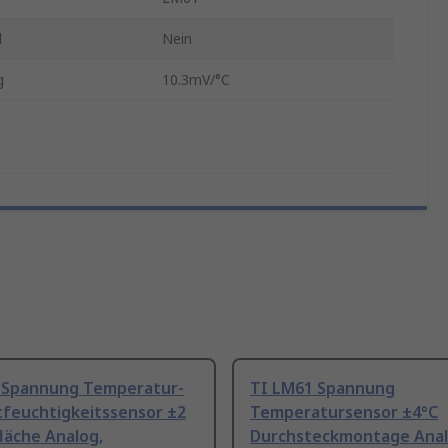
d
Nein
g
10.3mV/°C
 Spannung Temperatur-
TI LM61 Spannung
tfeuchtigkeitssensor ±2
Temperatursensor ±4°C
läche Analog,
Durchsteckmontage Anal