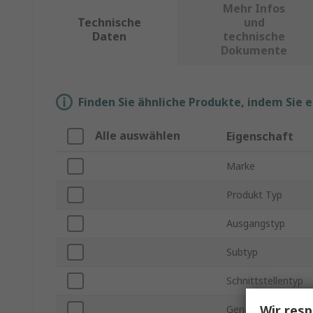
Mehr Infos
Technische
und
Daten
technische
Dokumente
Finden Sie ähnliche Produkte, indem Sie 
Alle auswählen
Eigenschaft
Marke
Produkt Typ
Ausgangstyp
Subtyp
Schnittstellentyp
Wir resp
Genauigkeit