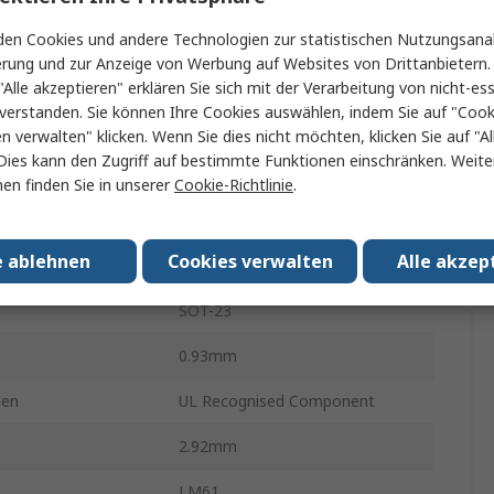
en Cookies und andere Technologien zur statistischen Nutzungsanal
Oberfläche
erung und zur Anzeige von Werbung auf Websites von Drittanbietern.
3
"Alle akzeptieren" erklären Sie sich mit der Verarbeitung von nicht-ess
verstanden. Sie können Ihre Cookies auswählen, indem Sie auf "Cook
stemperatur
85°C
en verwalten" klicken. Wenn Sie dies nicht möchten, klicken Sie auf "Al
Dies kann den Zugriff auf bestimmte Funktionen einschränken. Weite
r min.
-25°C
en finden Sie in unserer
Cookie-Richtlinie
.
ungsspannung
2.7V
e ablehnen
Cookies verwalten
Alle akzep
ungsspannung
10V
SOT-23
0.93mm
gen
UL Recognised Component
2.92mm
LM61