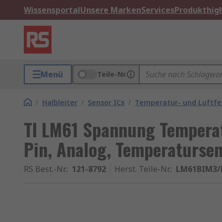
Wissensportal
Unsere Marken
Services
Produkthigh
Menü
Teile-Nr.
/
Halbleiter
/
Sensor ICs
/
Temperatur- und Luftfe
TI LM61 Spannung Temperat
Pin, Analog, Temperaturse
RS Best.-Nr.
:
121-8792
Herst. Teile-Nr.
:
LM61BIM3