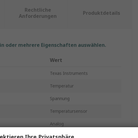
Rechtliche
Produktdetails
Anforderungen
ein oder mehrere Eigenschaften auswählen.
Wert
Texas Instruments
Temperatur
Spannung
Temperatursensor
Analog
ektieren Ihre Privatsphäre
±3°C