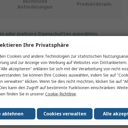
Rechtliche
Produktdetails
Anforderungen
ein oder mehrere Eigenschaften auswählen.
ektieren Ihre Privatsphäre
enschaft
Wert
en Cookies und andere Technologien zur statistischen Nutzungsanal
ke
RS PRO
erung und zur Anzeige von Werbung auf Websites von Drittanbietern.
"Alle akzeptieren" erklären Sie sich mit der Verarbeitung von nicht-ess
hlast
412kg
verstanden. Sie können Ihre Cookies auswählen, indem Sie auf "Cook
en verwalten" klicken. Wenn Sie dies nicht möchten, klicken Sie auf "Al
ukt Typ
Kordel
Dies kann den Zugriff auf bestimmte Funktionen einschränken. Weite
en finden Sie in unserer
Cookie-Richtlinie
.
material
Polyester
breite
15mm
e ablehnen
Cookies verwalten
Alle akzep
länge
1100m