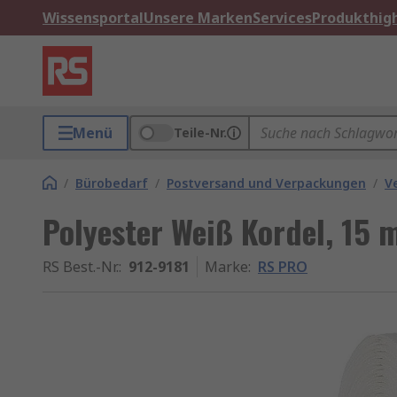
Wissensportal
Unsere Marken
Services
Produkthigh
Menü
Teile-Nr.
/
Bürobedarf
/
Postversand und Verpackungen
/
V
Polyester Weiß Kordel, 15 
RS Best.-Nr.
:
912-9181
Marke
:
RS PRO