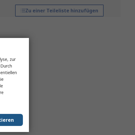
Zu einer Teileliste hinzufügen
yse, zur
 Durch
entiellen
ie
le
re
tieren