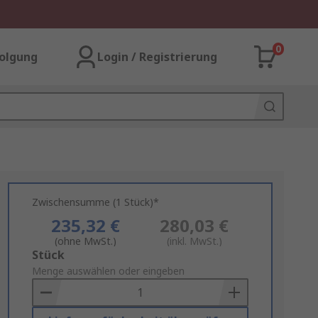
0
olgung
Login / Registrierung
Zwischensumme (1 Stück)*
235,32 €
280,03 €
(ohne MwSt.)
(inkl. MwSt.)
Add
Stück
to
Menge auswählen oder eingeben
Basket