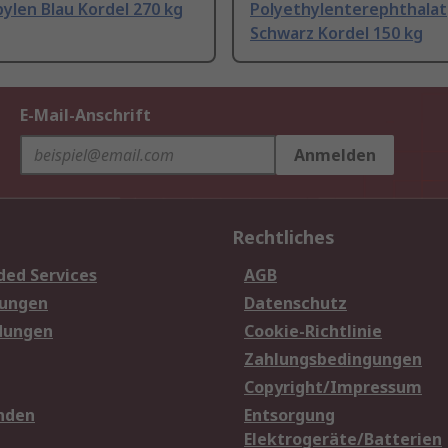
ylen Blau Kordel 270 kg
Polyethylenterephthalat
Schwarz Kordel 150 kg
E-Mail-Anschrift
Anmelden
Rechtliches
ded Services
AGB
sungen
Datenschutz
dungen
Cookie-Richtlinie
Zahlungsbedingungen
Copyright/Impressum
nden
Entsorgung
Elektrogeräte/Batterien