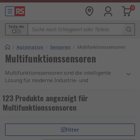
0
Teile-Nr.
/
Automation
/
Sensoren
/
Multifunktionssensoren
Multifunktionssensoren
Multifunktionssensoren sind die intelligente
Lösung für moderne Industrie- und
Automatisierungsprozesse. Sie vereinen mehrere
Messfunktionen in einem kompakten Gerät und
123 Produkte angezeigt für
bieten dadurch maximale Effizienz bei
Multifunktionssensoren
minimalem Platzbedarf. Ob Temperatur,
Feuchtigkeit, Druck oder Bewegung – mit einem
Multifunktionssensor überwachen Sie
Filter
verschiedene Parameter gleichzeitig und sparen