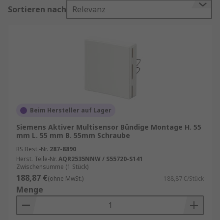
Kosten sowie Installationsaufwand.
Sortieren nach
Relevanz
In der heutigen Industrie zählt Präzision und
Flexibilität. Anstatt mehrere einzelne Sensoren
zu installieren, setzen Unternehmen auf
Multifunktionssensoren, die mehrere
Messgrößen in Echtzeit erfassen. Das reduziert
nicht nur die Verkabelung, sondern auch den
Wartungsaufwand. Zudem sind diese Sensoren
ideal für Anwendungen in der
Beim Hersteller auf Lager
Gebäudeautomation, Fertigung, Logistik und
Siemens Aktiver Multisensor Bündige Montage H. 55
Smart-Home-Systemen.
mm L. 55 mm B. 55mm Schraube
Informationen zur spätesten Bestelluhrzeit für
RS Best.-Nr.
287-8890
Herst. Teile-Nr.
AQR2535NNW / S55720-S141
eine garantierte Lieferung am nächsten Werktag
Zwischensumme (1 Stück)
sowie zum Mindestbestellwert für eine
188,87 €
(ohne MwSt.)
188,87 €/Stück
kostenfreie Lieferung finden Sie auf der
Menge
jeweiligen Produktseite.