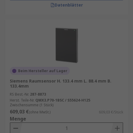
Datenblätter
Beim Hersteller auf Lager
Siemens Raumsensor H. 133.4 mm L. 88.4 mm B.
133.4mm
RS Best.-Nr.
287-8873
Herst. Teile-Nr.
QMX3.P70-1BSC / S55624-H125
Zwischensumme (1 Stück)
609,03 €
(ohne MwSt.)
609,03 €/Stück
Menge