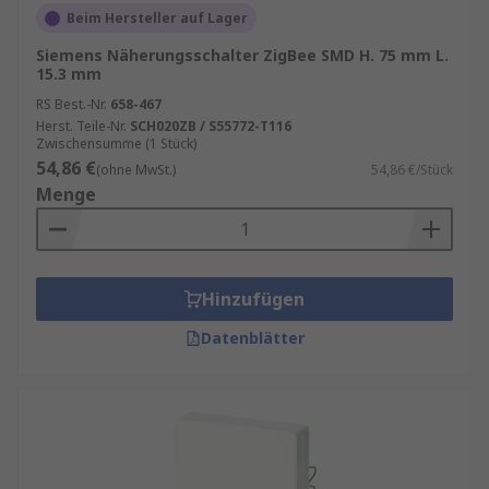
Beim Hersteller auf Lager
Siemens Näherungsschalter ZigBee SMD H. 75 mm L.
15.3 mm
RS Best.-Nr.
658-467
Herst. Teile-Nr.
SCH020ZB / S55772-T116
Zwischensumme (1 Stück)
54,86 €
(ohne MwSt.)
54,86 €/Stück
Menge
Hinzufügen
Datenblätter