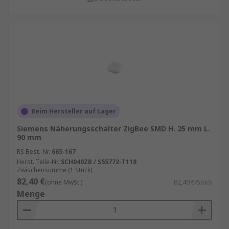
Beim Hersteller auf Lager
Siemens Näherungsschalter ZigBee SMD H. 25 mm L.
90 mm
RS Best.-Nr.
665-167
Herst. Teile-Nr.
SCH040ZB / S55772-T118
Zwischensumme (1 Stück)
82,40 €
(ohne MwSt.)
82,40 €/Stück
Menge