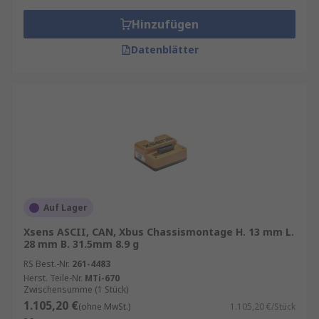
Vorteile von Multifunktionssensoren
Hinzufügen
Kompakte Bauweise:
Platzsparend und
Datenblätter
einfach zu integrieren.
Hohe Genauigkeit:
Zuverlässige
Messwerte für verschiedene Parameter.
Kosteneffizienz:
Weniger Hardware,
geringere Installationskosten.
Einfache Konnektivität:
Viele Modelle
unterstützen gängige Schnittstellen wie IO-
Link, Modbus oder Bluetooth.
Auf Lager
Robuste Ausführung:
Geeignet für
anspruchsvolle Umgebungen.
Xsens ASCII, CAN, Xbus Chassismontage H. 13 mm L.
28 mm B. 31.5mm 8.9 g
Typische Einsatzbereiche
RS Best.-Nr.
261-4483
Herst. Teile-Nr.
MTi-670
Zwischensumme (1 Stück)
Multifunktionssensoren kommen in zahlreichen
1.105,20 €
(ohne MwSt.)
1.105,20 €/Stück
Branchen zum Einsatz: