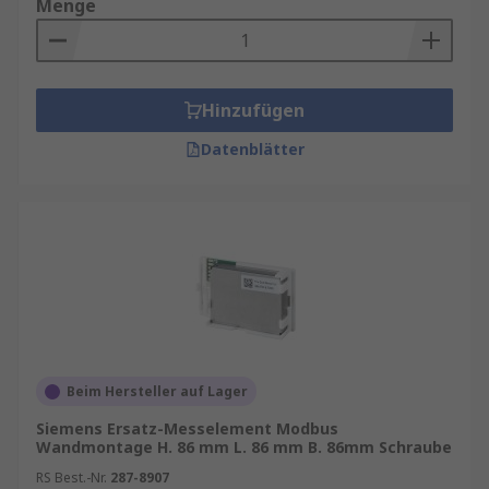
Menge
Industrieautomation:
Überwachung von
Temperatur und Druck in
Produktionsanlagen.
Hinzufügen
Gebäudetechnik:
Steuerung von Klima-
Datenblätter
und Lüftungssystemen.
Smart Home:
Intelligente Regelung von
Heizung und Beleuchtung.
Logistik:
Kontrolle von
Umgebungsbedingungen in Lagerhallen.
Beim Hersteller auf Lager
Siemens Ersatz-Messelement Modbus
Wandmontage H. 86 mm L. 86 mm B. 86mm Schraube
RS Best.-Nr.
287-8907