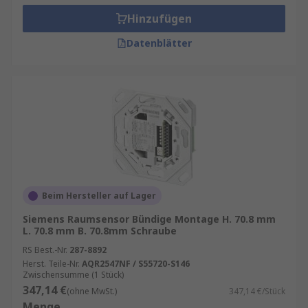
Hinzufügen
Datenblätter
Beim Hersteller auf Lager
Siemens Raumsensor Bündige Montage H. 70.8 mm
L. 70.8 mm B. 70.8mm Schraube
RS Best.-Nr.
287-8892
Herst. Teile-Nr.
AQR2547NF / S55720-S146
Zwischensumme (1 Stück)
347,14 €
(ohne MwSt.)
347,14 €/Stück
Menge