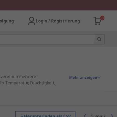
0
olgung
Login / Registrierung
e vereinen mehrere
Mehr anzeigen
b Temperatur, Feuchtigkeit,
und sparen Kosten sowie
setzen Unternehmen auf
, sondern auch den
Herunterladen als CSV
5
von
7