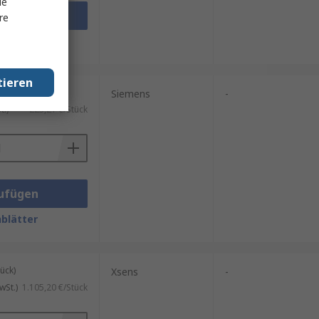
le
ufügen
re
blätter
tieren
ück)
Siemens
-
.)
223,21 €/Stück
ufügen
blätter
ück)
Xsens
-
wSt.)
1.105,20 €/Stück