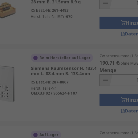
28 mm B. 31.5mm 8.9 g
RS Best.-Nr.
261-4483
Herst. Teile-Nr.
MTi-670
Hinz
Daten
Zwischensumme (1 St
Beim Hersteller auf Lager
190,71 €
(ohne MwSt
Siemens Raumsensor H. 133.4
Menge
mm L. 88.4 mm B. 133.4mm
RS Best.-Nr.
287-8867
Herst. Teile-Nr.
QMX3.P02 / S55624-H107
Hinz
Daten
Zwischensumme (1 St
Auf Lager