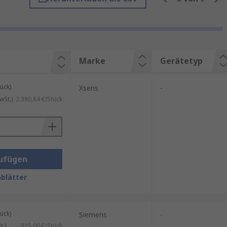
ogistik und Smart-Home-
destbestellwert für eine
Marke
Gerätetyp
ück)
Xsens
-
wSt.)
2.380,84 €/Stück
etooth.
ufügen
blätter
ück)
Siemens
-
.)
315,00 €/Stück