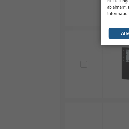
Einstellung
ablehnen". 
Information
All