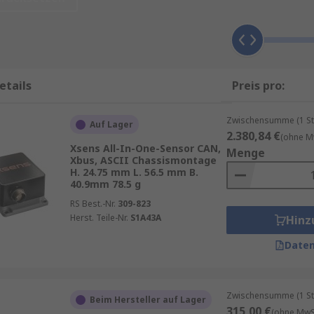
für Anwendungen in der Gebäudeautomation, Fertigung, L
e garantierte Lieferung am nächsten Werktag sowie zum Min
roduktseite.
etails
Preis pro:
Zwischensumme (1 St
Auf Lager
2.380,84 €
 zu integrieren.
(ohne M
Xsens All-In-One-Sensor CAN,
Menge
r verschiedene Parameter.
Xbus, ASCII Chassismontage
H. 24.75 mm L. 56.5 mm B.
Installationskosten.
40.9mm 78.5 g
ützen gängige Schnittstellen wie IO-Link, Modbus oder Blu
RS Best.-Nr.
309-823
Herst. Teile-Nr.
S1A43A
Hinz
volle Umgebungen.
Daten
nchen zum Einsatz:
Zwischensumme (1 St
Beim Hersteller auf Lager
315,00 €
(ohne MwSt