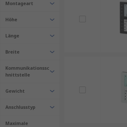
Montageart
Industrieautomation:
Überwachung von Tempe
Gebäudetechnik:
Steuerung von Klima- und L
Höhe
Smart Home:
Intelligente Regelung von Heizu
Logistik:
Kontrolle von Umgebungsbedingungen
Länge
Breite
Kommunikationssc
hnittstelle
Gewicht
Anschlusstyp
Maximale