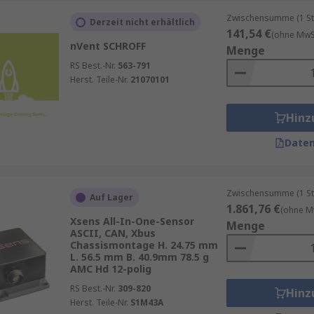
Zwischensumme (1 St
Derzeit nicht erhältlich
141,54 €
(ohne MwSt
nVent SCHROFF
Menge
RS Best.-Nr.
563-791
Herst. Teile-Nr.
21070101
Hinz
Daten
Zwischensumme (1 St
Auf Lager
1.861,76 €
(ohne M
Xsens All-In-One-Sensor
Menge
ASCII, CAN, Xbus
Chassismontage H. 24.75 mm
L. 56.5 mm B. 40.9mm 78.5 g
AMC Hd 12-polig
RS Best.-Nr.
309-820
Hinz
Herst. Teile-Nr.
S1M43A