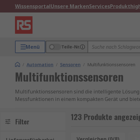
Wissensportal
Unsere Marken
Services
Produkthigh
Menü
Teile-Nr.
/
Automation
/
Sensoren
/
Multifunktionssensoren
Multifunktionssensoren
Multifunktionssensoren sind die intelligente Lösun
Messfunktionen in einem kompakten Gerät und bieten
Druck oder Bewegung – mit einem Multifunktionssen
Installationsaufwand.
123 Produkte angezeig
Filter
In der heutigen Industrie zählt Präzision und Flexib
Multifunktionssensoren, die mehrere Messgrößen in 
Vergleichen (0/8)
Z