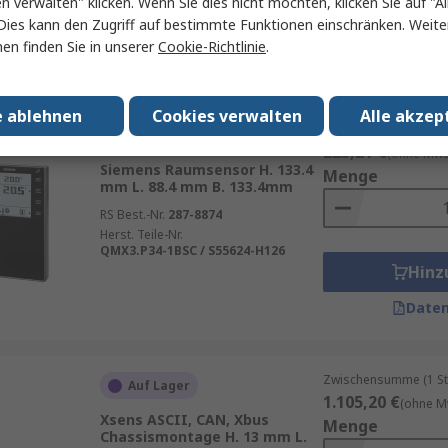
en verwalten" klicken. Wenn Sie dies nicht möchten, klicken Sie auf "Al
RS Best.-Nr.
748-193
Hinz
Dies kann den Zugriff auf bestimmte Funktionen einschränken. Weite
Herst. Teile-Nr.
A1M43C
en finden Sie in unserer
Cookie-Richtlinie
.
Daten
e ablehnen
Cookies verwalten
Alle akzep
Zwischensumme (1 St
Beim Hersteller auf Lager
223,21 €
(ohne MwSt
Siemens Raumsensor H. 133.4
Menge
mm L. 88.4 mm B. 133.4mm
RS Best.-Nr.
287-8874
Herst. Teile-Nr.
QMX3.P34-1BSC / S55624-H126
Hinz
Daten
Zwischensumme (1 St
Auf Lager
1.105,20 €
(ohne M
Xsens ASCII, CAN, Xbus
Menge
Chassismontage H. 13 mm L.