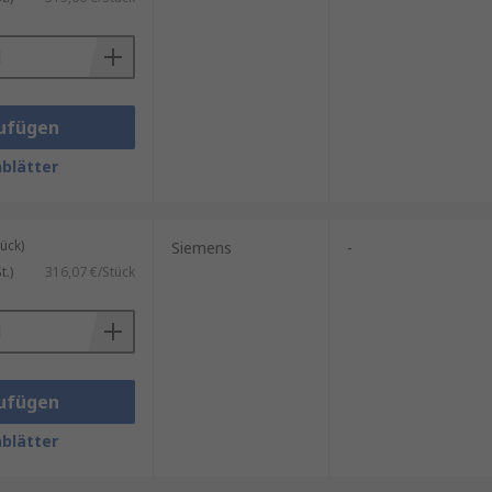
ufügen
blätter
ück)
Siemens
-
.)
316,07 €/Stück
ufügen
blätter