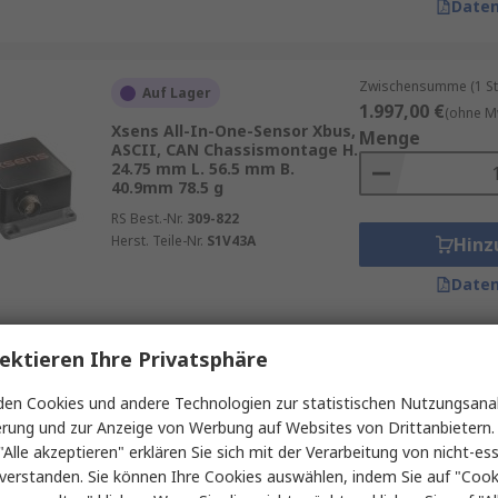
Daten
Zwischensumme (1 St
Auf Lager
1.997,00 €
(ohne M
Xsens All-In-One-Sensor Xbus,
Menge
ASCII, CAN Chassismontage H.
24.75 mm L. 56.5 mm B.
40.9mm 78.5 g
RS Best.-Nr.
309-822
Herst. Teile-Nr.
S1V43A
Hinz
Daten
ektieren Ihre Privatsphäre
Zwischensumme (1 St
Auf Lager
1.181,52 €
(ohne M
en Cookies und andere Technologien zur statistischen Nutzungsanal
Xsens Näherungsschalter
Menge
erung und zur Anzeige von Werbung auf Websites von Drittanbietern.
RS232/422
Leiterplattenmontage H. 15.7
"Alle akzeptieren" erklären Sie sich mit der Verarbeitung von nicht-ess
mm L. 40 mm B. 36.8mm 55 g
verstanden. Sie können Ihre Cookies auswählen, indem Sie auf "Cook
Buchse