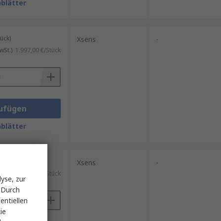
blätter
ück)
Xsens
-
wSt.)
1.997,00 €/Stück
ufügen
blätter
ück)
Xsens
-
wSt.)
1.181,52 €/Stück
yse, zur
 Durch
entiellen
ie