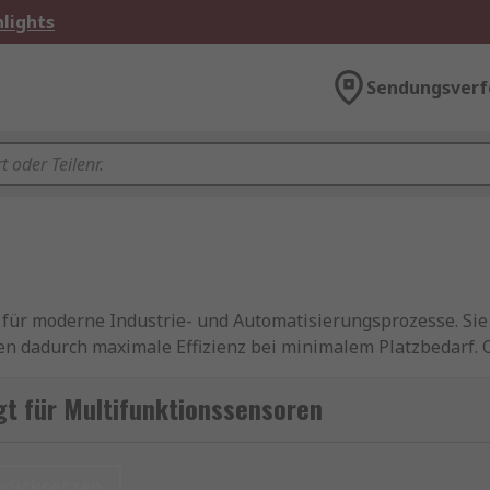
lights
Sendungsverf
g für moderne Industrie- und Automatisierungsprozesse. Si
 dadurch maximale Effizienz bei minimalem Platzbedarf. O
sor überwachen Sie verschiedene Parameter gleichzeitig 
t für Multifunktionssensoren
ilität. Anstatt mehrere einzelne Sensoren zu installieren, 
Echtzeit erfassen. Das reduziert nicht nur die Verkabelung
urücksetzen