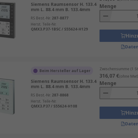
Siemens Raumsensor H. 133.4
ratur und Druck in Produktionsanlagen.
Menge
mm L. 88.4 mm B. 133.4mm
üftungssystemen.
RS Best.-Nr.
287-8877
ng und Beleuchtung.
Herst. Teile-Nr.
QMX3.P37-1BSC / S55624-H129
 in Lagerhallen.
Hinz
Daten
Zwischensumme (1 St
Beim Hersteller auf Lager
316,07 €
(ohne MwSt
Siemens Raumsensor H. 133.4
Menge
mm L. 88.4 mm B. 133.4mm
RS Best.-Nr.
287-8868
Herst. Teile-Nr.
QMX3.P37 / S55624-H108
Hinz
Daten