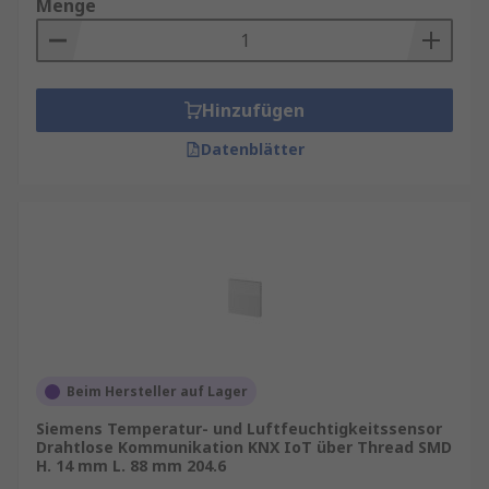
Menge
Industrieautomation:
Überwachung von
Temperatur und Druck in
Produktionsanlagen.
Hinzufügen
Gebäudetechnik:
Steuerung von Klima-
Datenblätter
und Lüftungssystemen.
Smart Home:
Intelligente Regelung von
Heizung und Beleuchtung.
Logistik:
Kontrolle von
Umgebungsbedingungen in Lagerhallen.
Beim Hersteller auf Lager
Siemens Temperatur- und Luftfeuchtigkeitssensor
Drahtlose Kommunikation KNX IoT über Thread SMD
H. 14 mm L. 88 mm 204.6