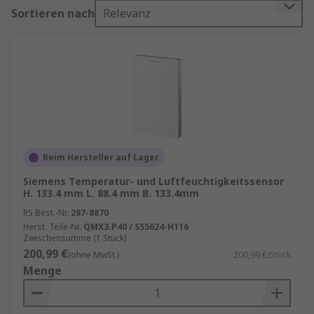
Kosten sowie Installationsaufwand.
Sortieren nach
Relevanz
In der heutigen Industrie zählt Präzision und
Flexibilität. Anstatt mehrere einzelne Sensoren
zu installieren, setzen Unternehmen auf
Multifunktionssensoren, die mehrere
Messgrößen in Echtzeit erfassen. Das reduziert
nicht nur die Verkabelung, sondern auch den
Wartungsaufwand. Zudem sind diese Sensoren
ideal für Anwendungen in der
Beim Hersteller auf Lager
Gebäudeautomation, Fertigung, Logistik und
Siemens Temperatur- und Luftfeuchtigkeitssensor
Smart-Home-Systemen.
H. 133.4 mm L. 88.4 mm B. 133.4mm
Informationen zur spätesten Bestelluhrzeit für
RS Best.-Nr.
287-8870
Herst. Teile-Nr.
QMX3.P40 / S55624-H116
eine garantierte Lieferung am nächsten Werktag
Zwischensumme (1 Stück)
sowie zum Mindestbestellwert für eine
200,99 €
(ohne MwSt.)
200,99 €/Stück
kostenfreie Lieferung finden Sie auf der
Menge
jeweiligen Produktseite.