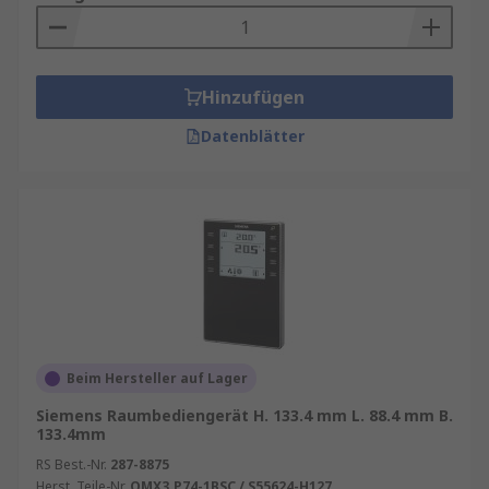
Hinzufügen
Datenblätter
Beim Hersteller auf Lager
Siemens Raumbediengerät H. 133.4 mm L. 88.4 mm B.
133.4mm
RS Best.-Nr.
287-8875
Herst. Teile-Nr.
QMX3.P74-1BSC / S55624-H127