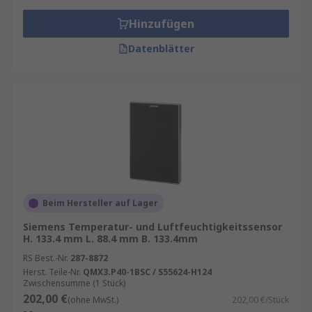
Vorteile von Multifunktionssensoren
Hinzufügen
Kompakte Bauweise:
Platzsparend und
Datenblätter
einfach zu integrieren.
Hohe Genauigkeit:
Zuverlässige
Messwerte für verschiedene Parameter.
Kosteneffizienz:
Weniger Hardware,
geringere Installationskosten.
Einfache Konnektivität:
Viele Modelle
unterstützen gängige Schnittstellen wie IO-
Link, Modbus oder Bluetooth.
Beim Hersteller auf Lager
Robuste Ausführung:
Geeignet für
anspruchsvolle Umgebungen.
Siemens Temperatur- und Luftfeuchtigkeitssensor
H. 133.4 mm L. 88.4 mm B. 133.4mm
Typische Einsatzbereiche
RS Best.-Nr.
287-8872
Herst. Teile-Nr.
QMX3.P40-1BSC / S55624-H124
Zwischensumme (1 Stück)
Multifunktionssensoren kommen in zahlreichen
202,00 €
(ohne MwSt.)
202,00 €/Stück
Branchen zum Einsatz: