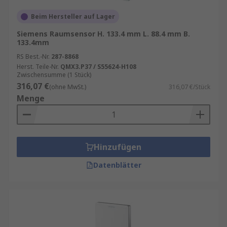
Beim Hersteller auf Lager
Siemens Raumsensor H. 133.4 mm L. 88.4 mm B.
133.4mm
RS Best.-Nr.
287-8868
Herst. Teile-Nr.
QMX3.P37 / S55624-H108
Zwischensumme (1 Stück)
316,07 €
(ohne MwSt.)
316,07 €/Stück
Menge
Hinzufügen
Datenblätter