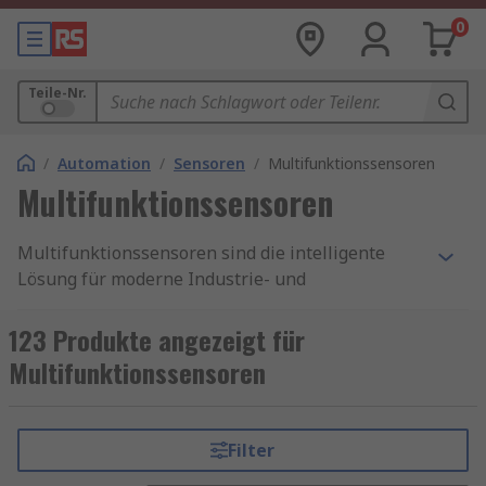
0
Teile-Nr.
/
Automation
/
Sensoren
/
Multifunktionssensoren
Multifunktionssensoren
Multifunktionssensoren sind die intelligente
Lösung für moderne Industrie- und
Automatisierungsprozesse. Sie vereinen mehrere
Messfunktionen in einem kompakten Gerät und
123 Produkte angezeigt für
bieten dadurch maximale Effizienz bei
Multifunktionssensoren
minimalem Platzbedarf. Ob Temperatur,
Feuchtigkeit, Druck oder Bewegung – mit einem
Multifunktionssensor überwachen Sie
Filter
verschiedene Parameter gleichzeitig und sparen