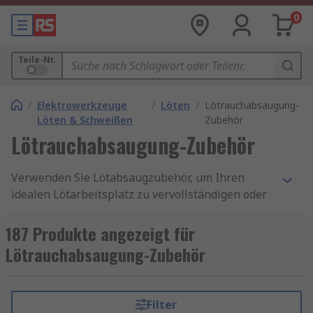
0
Teile-Nr.
/
Elektrowerkzeuge
/
Löten
/
Lötrauchabsaugung-
Löten & Schweißen
Zubehör
Lötrauchabsaugung-Zubehör
Verwenden Sie Lötabsaugzubehör, um Ihren
idealen Lötarbeitsplatz zu vervollständigen oder
Ihre Geräte in gutem Service zu halten. Unser
Sortiment an Rauchabsaugungszubehör wurde
187 Produkte angezeigt für
für die Arbeit mit Ihrer spezifischen Marke von
Lötrauchabsaugung-Zubehör
Lötabsaugmaschinen entwickelt.
Unser Angebot umfasst Lötabsaugadapter,
Filter
Reinigungswerkzeuge mit Lötabsaugung, Löt-