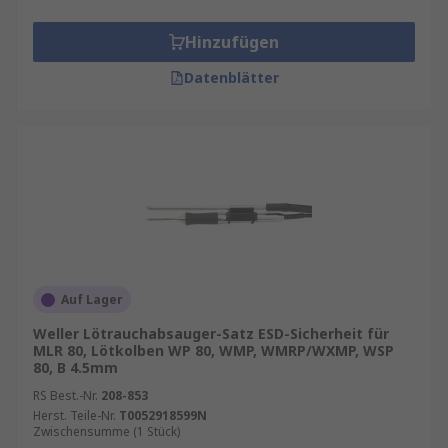
Hinzufügen
Datenblätter
Auf Lager
Weller Lötrauchabsauger-Satz ESD-Sicherheit für
MLR 80, Lötkolben WP 80, WMP, WMRP/WXMP, WSP
80, B 4.5mm
RS Best.-Nr.
208-853
Herst. Teile-Nr.
T0052918599N
Zwischensumme (1 Stück)