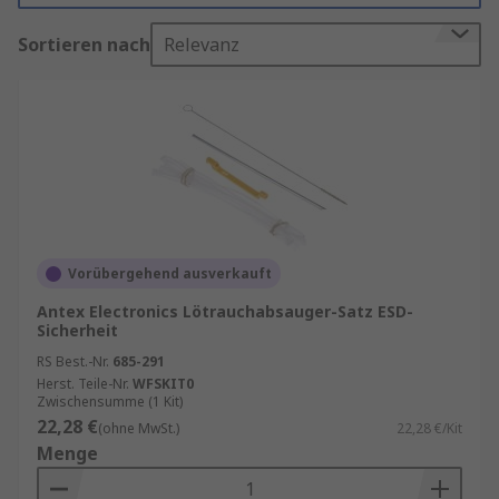
Rauchabsaugungsklemmen und Halterungen,
Sortieren nach
Relevanz
Löt-Rauchabsaugungsfilter, Lötabsaughauben
und Lötabsaugdüsen und -arme.
Unser Sortiment umfasst führende Marken wie:
CIF, Ersa, Weller und RS PRO und bietet
hochwertige Komponenten für Leistung und
lange Lebensdauer.
Vorübergehend ausverkauft
Antex Electronics Lötrauchabsauger-Satz ESD-
Sicherheit
RS Best.-Nr.
685-291
Herst. Teile-Nr.
WFSKIT0
Zwischensumme (1 Kit)
22,28 €
(ohne MwSt.)
22,28 €/Kit
Menge