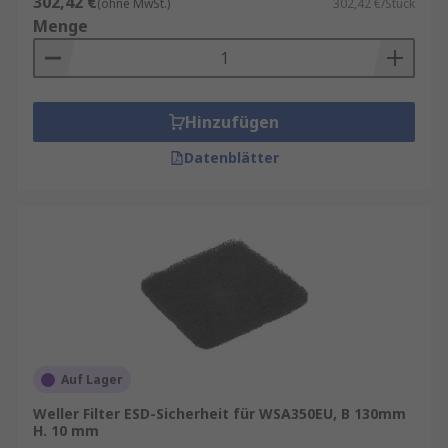
302,42 €
(ohne MwSt.)
302,42 €/Stück
Menge
Hinzufügen
Datenblätter
Auf Lager
Weller Filter ESD-Sicherheit für WSA350EU, B 130mm
H. 10 mm