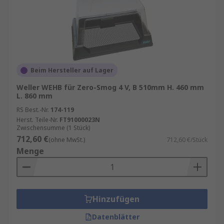
Beim Hersteller auf Lager
Weller WEHB für Zero-Smog 4 V, B 510mm H. 460 mm
L. 860 mm
RS Best.-Nr.
174-119
Herst. Teile-Nr.
FT91000023N
Zwischensumme (1 Stück)
712,60 €
(ohne MwSt.)
712,60 €/Stück
Menge
Hinzufügen
Datenblätter