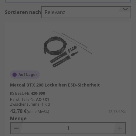
Rauchabsaugungsklemmen und Halterungen,
Sortieren nach
Relevanz
Löt-Rauchabsaugungsfilter, Lötabsaughauben
und Lötabsaugdüsen und -arme.
Unser Sortiment umfasst führende Marken wie:
CIF, Ersa, Weller und RS PRO und bietet
hochwertige Komponenten für Leistung und
lange Lebensdauer.
Auf Lager
Metcal BTX 208 Lötkolben ESD-Sicherheit
RS Best.-Nr.
420-990
Herst. Teile-Nr.
AC-FX1
Zwischensumme (1 Kit)
42,78 €
(ohne MwSt.)
42,78 €/Kit
Menge