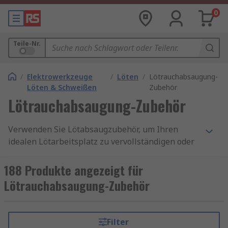
0
Teile-Nr.
/
Elektrowerkzeuge
/
Löten
/
Lötrauchabsaugung-
Löten & Schweißen
Zubehör
Lötrauchabsaugung-Zubehör
Verwenden Sie Lötabsaugzubehör, um Ihren
idealen Lötarbeitsplatz zu vervollständigen oder
Ihre Geräte in gutem Service zu halten. Unser
Sortiment an Rauchabsaugungszubehör wurde
188 Produkte angezeigt für
für die Arbeit mit Ihrer spezifischen Marke von
Lötrauchabsaugung-Zubehör
Lötabsaugmaschinen entwickelt.
Unser Angebot umfasst Lötabsaugadapter,
Filter
Reinigungswerkzeuge mit Lötabsaugung, Löt-