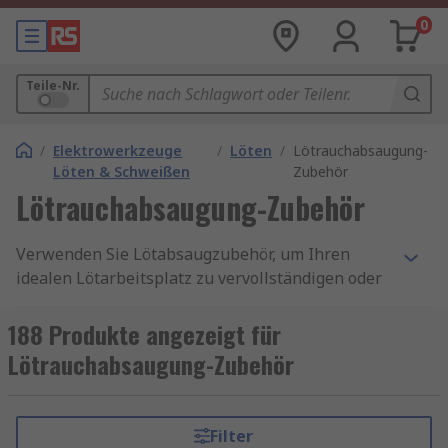
0
Teile-Nr.
/
Elektrowerkzeuge
/
Löten
/
Lötrauchabsaugung-
Löten & Schweißen
Zubehör
Lötrauchabsaugung-Zubehör
Verwenden Sie Lötabsaugzubehör, um Ihren
idealen Lötarbeitsplatz zu vervollständigen oder
Ihre Geräte in gutem Service zu halten. Unser
Sortiment an Rauchabsaugungszubehör wurde
188 Produkte angezeigt für
für die Arbeit mit Ihrer spezifischen Marke von
Lötrauchabsaugung-Zubehör
Lötabsaugmaschinen entwickelt.
Unser Angebot umfasst Lötabsaugadapter,
Filter
Reinigungswerkzeuge mit Lötabsaugung, Löt-