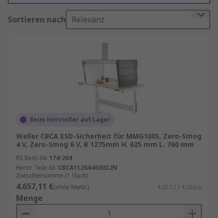
Rauchabsaugungsklemmen und Halterungen,
Sortieren nach
Relevanz
Löt-Rauchabsaugungsfilter, Lötabsaughauben
und Lötabsaugdüsen und -arme.
Unser Sortiment umfasst führende Marken wie:
CIF, Ersa, Weller und RS PRO und bietet
hochwertige Komponenten für Leistung und
lange Lebensdauer.
Beim Hersteller auf Lager
Weller CBCA ESD-Sicherheit für MMG100S, Zero-Smog
4 V, Zero-Smog 6 V, B 1275mm H. 625 mm L. 760 mm
RS Best.-Nr.
174-204
Herst. Teile-Nr.
CBCA112G04G65I2N
Zwischensumme (1 Stück)
4.657,11 €
(ohne MwSt.)
4.657,11 €/Stück
Menge