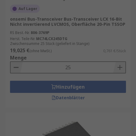
Flexibilität
: Bus-Transceiver sind in
Auf Lager
verschiedenen Ausführungen erhältlich, die
onsemi Bus-Transceiver Bus-Transceiver LCX 16-Bit
für unterschiedliche Anwendungen
Nicht invertierend LVCMOS, Oberfläche 20-Pin TSSOP
optimiert sind. Dies ermöglicht eine flexible
RS Best.-Nr.
806-3769P
Integration in verschiedene Systeme.
Herst. Teile-Nr.
MC74LCX245DTG
Energieeffizienz
: Moderne Bus-Transceiver
Zwischensumme 25 Stück (geliefert in Stange)
19,025 €
sind energieeffizient und tragen dazu bei,
(ohne MwSt.)
0,761 €/Stück
Menge
den Energieverbrauch in
Kommunikationssystemen zu reduzieren.
Bus-Transceiver sind unverzichtbare
Komponenten in der modernen
Hinzufügen
Datenkommunikation. Ihre Fähigkeit, schnelle
Datenblätter
und zuverlässige Datenübertragung zu
gewährleisten, macht sie zu einer
Schlüsseltechnologie in vielen Branchen. Ob in
der industriellen Automatisierung, der
Automobilindustrie, der Telekommunikation oder