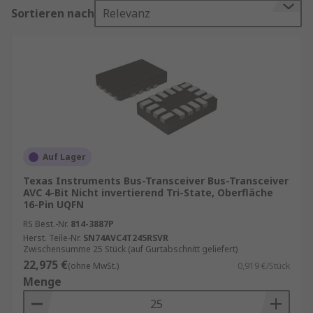
zuverlässige Datenübertragung angewiesen
Sortieren nach
Relevanz
sind.
Funktionsweise eines Bus-Transceivers
Die Hauptaufgabe eines Bus-Transceivers
besteht darin, elektrische Signale zu verstärken
und zu übertragen. Dabei wandelt er die Signale
so um, dass sie von den angeschlossenen
Geräten korrekt interpretiert werden können. Ein
Auf Lager
typischer Bus-Transceiver besteht aus einem
Texas Instruments Bus-Transceiver Bus-Transceiver
Sender und einem Empfänger, die in einem
AVC 4-Bit Nicht invertierend Tri-State, Oberfläche
einzigen Gehäuse integriert sind. Der Sender
16-Pin UQFN
wandelt die digitalen Signale in analoge Signale
RS Best.-Nr.
814-3887P
um, die über den Bus übertragen werden. Der
Herst. Teile-Nr.
SN74AVC4T245RSVR
Zwischensumme 25 Stück (auf Gurtabschnitt geliefert)
Empfänger nimmt die analogen Signale auf und
22,975 €
(ohne MwSt.)
0,919 €/Stück
wandelt sie zurück in digitale Signale, die von
Menge
den Zielgeräten verarbeitet werden können.