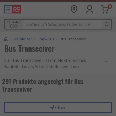
0
Teile-Nr.
/
Halbleiter
/
Logik ICs
/
Bus Transceiver
Bus Transceiver
Ein Bus-Transceiver ist ein elektronisches
Bauteil, das als Schnittstelle zwischen
verschiedenen Kommunikationsbussen dient. Es
ermöglicht die bidirektionale Übertragung von
291 Produkte angezeigt für Bus
Daten zwischen verschiedenen Geräten und
Transceiver
Systemen. Bus-Transceiver sind in der Lage,
Signale zu senden und zu empfangen, was sie zu
einer unverzichtbaren Komponente in
Filter
Netzwerken macht, die auf schnelle und