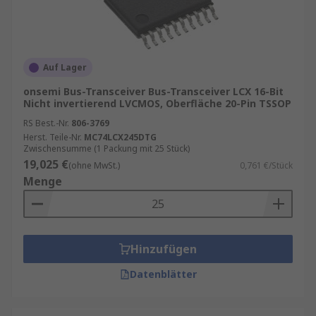
der Medizintechnik – Bus-Transceiver tragen
maßgeblich zur Effizienz und Leistungsfähigkeit
moderner Systeme bei.
Auf Lager
onsemi Bus-Transceiver Bus-Transceiver LCX 16-Bit
Nicht invertierend LVCMOS, Oberfläche 20-Pin TSSOP
RS Best.-Nr.
806-3769
Herst. Teile-Nr.
MC74LCX245DTG
Zwischensumme (1 Packung mit 25 Stück)
19,025 €
(ohne MwSt.)
0,761 €/Stück
Menge
Hinzufügen
Datenblätter