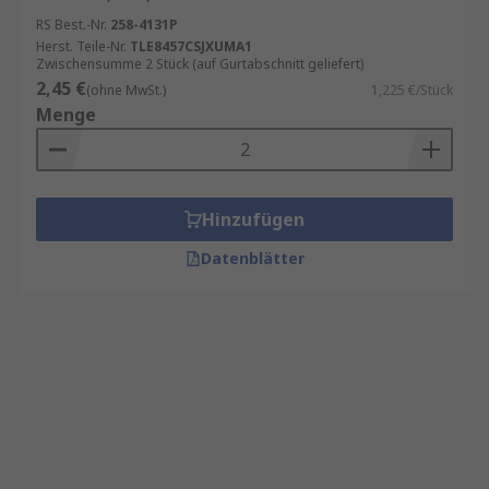
RS Best.-Nr.
258-4131P
Herst. Teile-Nr.
TLE8457CSJXUMA1
Zwischensumme 2 Stück (auf Gurtabschnitt geliefert)
2,45 €
(ohne MwSt.)
1,225 €/Stück
Menge
Hinzufügen
Datenblätter