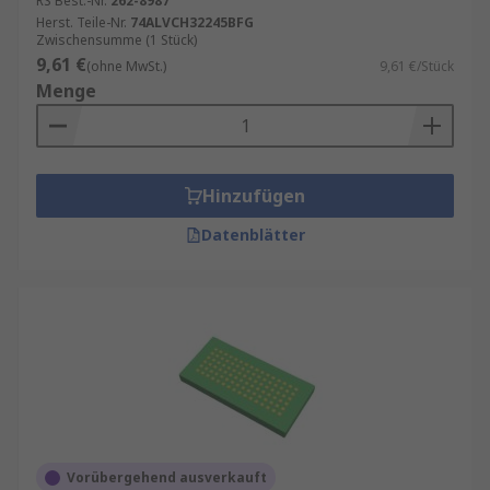
RS Best.-Nr.
262-8987
Herst. Teile-Nr.
74ALVCH32245BFG
Zwischensumme (1 Stück)
9,61 €
(ohne MwSt.)
9,61 €/Stück
Menge
Hinzufügen
Datenblätter
Vorübergehend ausverkauft