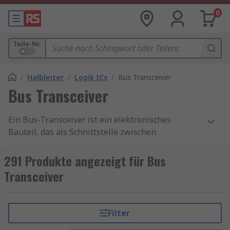
0
Teile-Nr.
/
Halbleiter
/
Logik ICs
/
Bus Transceiver
Bus Transceiver
Ein Bus-Transceiver ist ein elektronisches
Bauteil, das als Schnittstelle zwischen
verschiedenen Kommunikationsbussen dient. Es
ermöglicht die bidirektionale Übertragung von
291 Produkte angezeigt für Bus
Daten zwischen verschiedenen Geräten und
Transceiver
Systemen. Bus-Transceiver sind in der Lage,
Signale zu senden und zu empfangen, was sie zu
einer unverzichtbaren Komponente in
Filter
Netzwerken macht, die auf schnelle und