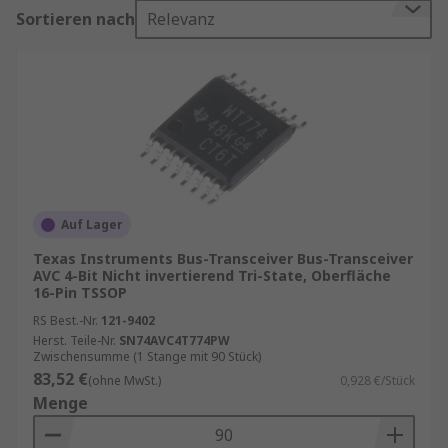
zuverlässige Datenübertragung angewiesen
Sortieren nach
Relevanz
sind.
Funktionsweise eines Bus-Transceivers
Die Hauptaufgabe eines Bus-Transceivers
besteht darin, elektrische Signale zu verstärken
und zu übertragen. Dabei wandelt er die Signale
so um, dass sie von den angeschlossenen
Geräten korrekt interpretiert werden können. Ein
Auf Lager
typischer Bus-Transceiver besteht aus einem
Texas Instruments Bus-Transceiver Bus-Transceiver
Sender und einem Empfänger, die in einem
AVC 4-Bit Nicht invertierend Tri-State, Oberfläche
einzigen Gehäuse integriert sind. Der Sender
16-Pin TSSOP
wandelt die digitalen Signale in analoge Signale
RS Best.-Nr.
121-9402
um, die über den Bus übertragen werden. Der
Herst. Teile-Nr.
SN74AVC4T774PW
Zwischensumme (1 Stange mit 90 Stück)
Empfänger nimmt die analogen Signale auf und
83,52 €
(ohne MwSt.)
0,928 €/Stück
wandelt sie zurück in digitale Signale, die von
Menge
den Zielgeräten verarbeitet werden können.