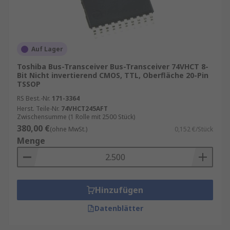
der Medizintechnik – Bus-Transceiver tragen
maßgeblich zur Effizienz und Leistungsfähigkeit
moderner Systeme bei.
Auf Lager
Toshiba Bus-Transceiver Bus-Transceiver 74VHCT 8-
Bit Nicht invertierend CMOS, TTL, Oberfläche 20-Pin
TSSOP
RS Best.-Nr.
171-3364
Herst. Teile-Nr.
74VHCT245AFT
Zwischensumme (1 Rolle mit 2500 Stück)
380,00 €
(ohne MwSt.)
0,152 €/Stück
Menge
Hinzufügen
Datenblätter