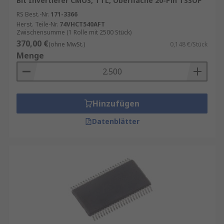
Bit Invertierer CMOS, TTL, Oberfläche 20-Pin TSSOP
RS Best.-Nr.
171-3366
Herst. Teile-Nr.
74VHCT540AFT
Zwischensumme (1 Rolle mit 2500 Stück)
370,00 €
(ohne MwSt.)
0,148 €/Stück
Menge
Hinzufügen
Datenblätter