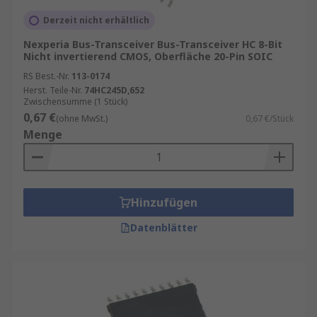
Flexibilität
: Bus-Transceiver sind in
Derzeit nicht erhältlich
verschiedenen Ausführungen erhältlich, die
Nexperia Bus-Transceiver Bus-Transceiver HC 8-Bit
für unterschiedliche Anwendungen
Nicht invertierend CMOS, Oberfläche 20-Pin SOIC
optimiert sind. Dies ermöglicht eine flexible
RS Best.-Nr.
113-0174
Integration in verschiedene Systeme.
Herst. Teile-Nr.
74HC245D,652
Energieeffizienz
: Moderne Bus-Transceiver
Zwischensumme (1 Stück)
0,67 €
sind energieeffizient und tragen dazu bei,
(ohne MwSt.)
0,67 €/Stück
Menge
den Energieverbrauch in
Kommunikationssystemen zu reduzieren.
Bus-Transceiver sind unverzichtbare
Komponenten in der modernen
Hinzufügen
Datenkommunikation. Ihre Fähigkeit, schnelle
Datenblätter
und zuverlässige Datenübertragung zu
gewährleisten, macht sie zu einer
Schlüsseltechnologie in vielen Branchen. Ob in
der industriellen Automatisierung, der
Automobilindustrie, der Telekommunikation oder