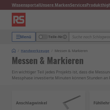
Wissensportal
Unsere Marken
Services
Produkthigh
Menü
Teile-Nr.
/
Handwerkzeuge
/
Messen & Markieren
Messen & Markieren
Ein wichtiger Teil jedes Projekts ist, dass die Messu
Messphase investierte Minuten können Stunden an 
einsparen.Qualitativ hochwertige, genaue Werkzeuge u
Überprüfung ihrer Arbeit.
Einige der wichtigsten 
Bandmaße – Zum Messen von Länge, Breite und 
Anschlagwinkel
Fühlleh
Kombinationswinkel – Ein vielseitiges, verstel