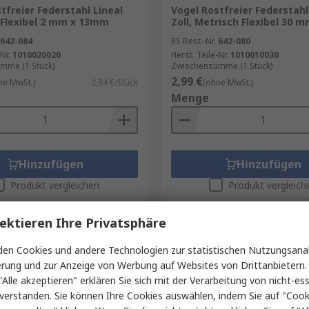
tfreier Federstahl Lineal
Vogel Rostfreier Federstahl
 Flexibel 2 mm x 13mm
Zoll, Metrisch Flexibel 30
642-084
RS Best.-Nr.
642-080
Nr.
1010020020
Herst. Teile-Nr.
1010010030
mme (1 Stück)
Zwischensumme (1 Stück)
2,99 €
ne MwSt.)
2,34 €/Stück
(ohne MwSt.)
Menge
Hinzufügen
Hinzufügen
Produkt vergleichen
Produkt vergleich
ektieren Ihre Privatsphäre
en Cookies und andere Technologien zur statistischen Nutzungsanal
erung und zur Anzeige von Werbung auf Websites von Drittanbietern.
"Alle akzeptieren" erklären Sie sich mit der Verarbeitung von nicht-ess
verstanden. Sie können Ihre Cookies auswählen, indem Sie auf "Cook