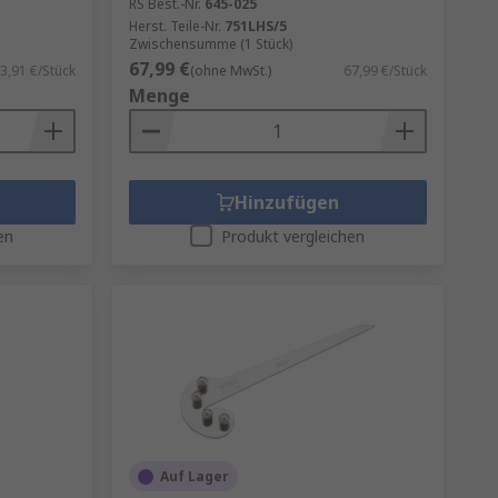
RS Best.-Nr.
645-025
Herst. Teile-Nr.
751LHS/5
Zwischensumme (1 Stück)
67,99 €
3,91 €/Stück
(ohne MwSt.)
67,99 €/Stück
Menge
Hinzufügen
en
Produkt vergleichen
Auf Lager