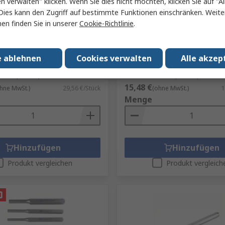
en verwalten" klicken. Wenn Sie dies nicht möchten, klicken Sie auf "Al
Dies kann den Zugriff auf bestimmte Funktionen einschränken. Weite
ager
Auf Lager
en finden Sie in unserer
Cookie-Richtlinie
.
Körner, Ø 11mm, 1-teilig,
Wiha Glasfaserverstärktes
0mm, Mitte
Zollstock Metrisch 2 m x 
e ablehnen
Cookies verwalten
Alle akzep
276-8551
RS Best.-Nr.
493-409
Nr.
18AA
Herst. Teile-Nr.
33232
mme (1 Stück)
Zwischensumme (1 Stück)
15,48 €
hne MwSt.)
29,56 €/Stück
(ohne MwSt.)
1
Menge
Hinzufügen
Hinzufügen
Produkt vergleichen
Produkt vergleich