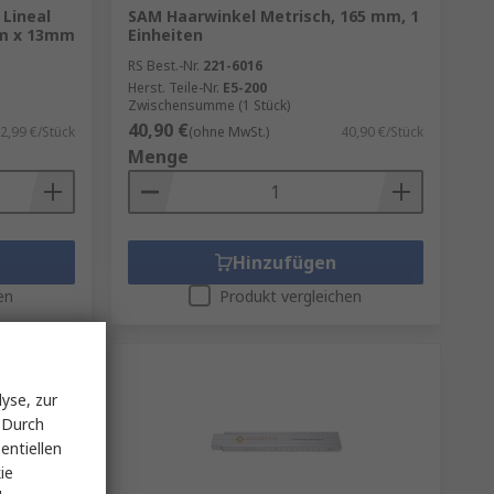
 Lineal
SAM Haarwinkel Metrisch, 165 mm, 1
 mm x 13mm
Einheiten
RS Best.-Nr.
221-6016
Herst. Teile-Nr.
E5-200
Zwischensumme (1 Stück)
40,90 €
2,99 €/Stück
(ohne MwSt.)
40,90 €/Stück
Menge
Hinzufügen
en
Produkt vergleichen
yse, zur
 Durch
entiellen
ie