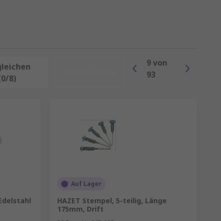
9
von
gleichen
Zurücksetzen
93
(0/8)
Auf Lager
 Edelstahl
HAZET Stempel, 5-teilig, Länge
175mm, Drift