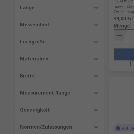
RS Best.-Nr.
Länge
Herst. Teile-
Zwischensu
39,00 €
(o
Messeinheit
Menge
Lochgröße
Materialien
Breite
Measurement Range
Genauigkeit
Normen/Zulassungen
Auf L