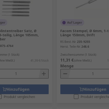
ager
Auf Lager
lintentreiber Satz, Ø
Facom Stempel, Ø 6mm, 1-te
8-teilig, Länge 105mm,
Länge 150mm, Drift
iber
RS Best.-Nr.
235-9255
875-4764
Herst. Teile-Nr.
248.6
mme (1 Stück)
Zwischensumme (1 Stück)
11,31 €
hne MwSt.)
41,38 €/Stück
(ohne MwSt.)
1
Menge
Hinzufügen
Hinzufügen
Produkt vergleichen
Produkt vergleich