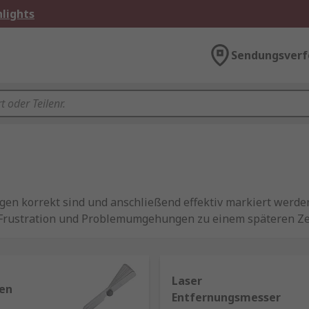
lights
Sendungsverf
ngen korrekt sind und anschließend effektiv markiert werden.
Frustration und Problemumgehungen zu einem späteren Zei
nd Geräte, auf die Sie sich verlassen können, sind für alle
Mess- und Markierwerkzeuge sind:
Laser
Höhe von Objekten in Zentimetern und Zoll.
ren
Entfernungsmesser
lbares Messwerkzeug, das Objekte für präzises Arbeiten sch