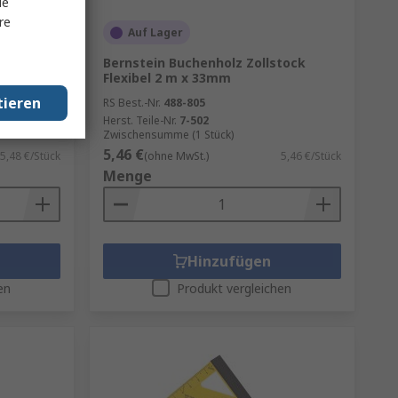
le
re
Auf Lager
 Polyamid
Bernstein Buchenholz Zollstock
15mm
Flexibel 2 m x 33mm
tieren
RS Best.-Nr.
488-805
Herst. Teile-Nr.
7-502
Zwischensumme (1 Stück)
5,46 €
5,48 €/Stück
(ohne MwSt.)
5,46 €/Stück
Menge
Hinzufügen
en
Produkt vergleichen