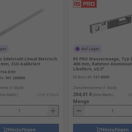
ager
Auf Lager
 Edelstahl Lineal Metrisch
RS PRO Wasserwaage, Typ Di
2 mm, ISO-kalibriert
400 mm, Rahmen Aluminium
Libelle/n, ±0.2°
194-8701
RS Best.-Nr.
127-8509
Nr.
901 200MM
mme (1 Stück)
Zwischensumme (1 Stück)
204,01 €
hne MwSt.)
27,91 €/Stück
(ohne MwSt.)
20
Menge
Hinzufügen
Hinzufügen