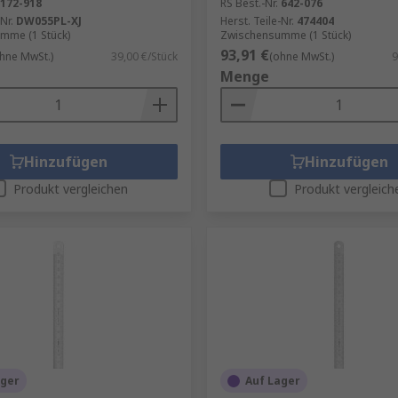
172-918
RS Best.-Nr.
642-076
Nr.
DW055PL-XJ
Herst. Teile-Nr.
474404
mme (1 Stück)
Zwischensumme (1 Stück)
93,91 €
hne MwSt.)
39,00 €/Stück
(ohne MwSt.)
9
Menge
Hinzufügen
Hinzufügen
Produkt vergleichen
Produkt vergleich
ager
Auf Lager