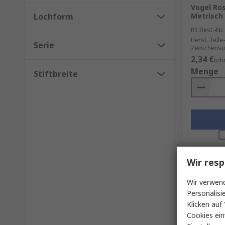
Vogel Ros
Lochform
Metrisch
RS Best.-Nr.
Herst. Teile-
Serie
Zwischensu
2,34 €
(oh
Menge
Stiftbreite
Wir resp
Wir verwend
Personalisi
Klicken auf 
Cookies ein