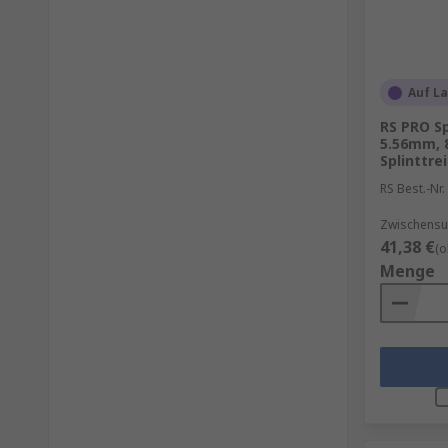
Auf L
RS PRO Sp
5.56mm, 
Splinttre
RS Best.-Nr.
Zwischensu
41,38 €
(o
Menge