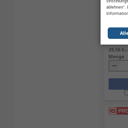
Einstellung
ablehnen". 
Auf L
Information
Starrett 
Länge 10
All
RS Best.-Nr.
Herst. Teile-
Zwischensu
29,56 €
(o
Menge