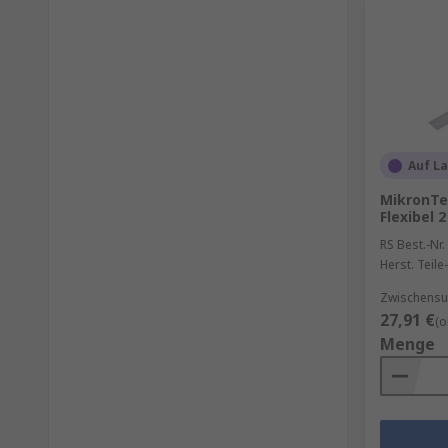
Auf L
MikronTec
Flexibel 
RS Best.-Nr.
Herst. Teile-
Zwischensu
27,91 €
(o
Menge