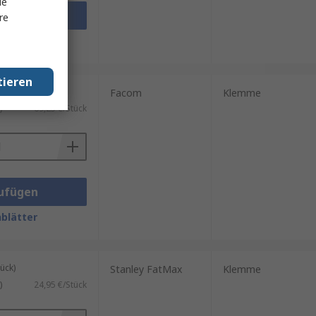
le
ufügen
re
blätter
tieren
ück)
Facom
Klemme
)
69,25 €/Stück
ufügen
blätter
ück)
Stanley FatMax
Klemme
)
24,95 €/Stück