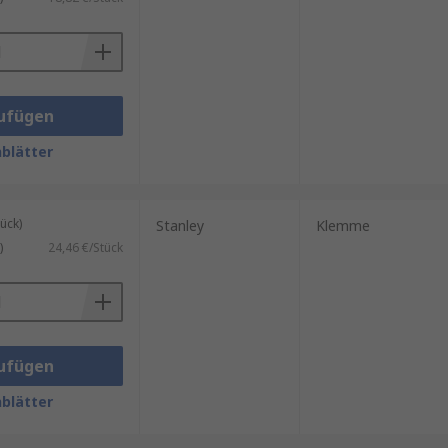
azität.
det. Gleitschienen bewegen sich
ne Schraube am Kopf der Klemme
eite Werkstücke.
ufügen
.
blätter
tte.
ück)
Stanley
Klemme
)
24,46 €/Stück
ufügen
blätter