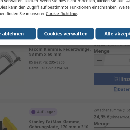
en verwalten" klicken. Wenn Sie dies nicht möchten, klicken Sie auf "Al
Hinz
Dies kann den Zugriff auf bestimmte Funktionen einschränken. Weite
en finden Sie in unserer
Cookie-Richtlinie
.
Daten
e ablehnen
Cookies verwalten
Alle akzep
Zwischensumme (1 St
Vorübergehend ausverkauft
69,25 €
(ohne MwSt.
Facom Klemme, Federzwinge,
Menge
98 mm x 60 mm
RS Best.-Nr.
235-9306
Herst. Teile-Nr.
271A.60
Hinz
Daten
Zwischensumme (1 St
Auf Lager
24,95 €
(ohne MwSt.
Stanley FatMax Klemme,
Menge
Gehrungslade, 170 mm x 310