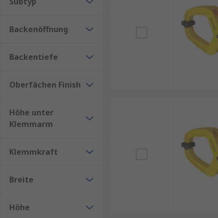
F-Zwingen – sind in Betrieb und Bauweise ähnl
Subtyp
Türenspanner – werden aufgrund ihrer speziel
auf der Schiene und klemmen das dazwischenli
Backenöffnung
geregelt und können durch Drehen einfach eing
Schraubzwingen – verfügen über eine lange Met
Backentiefe
Eckenspanner oder Winkelklemmen – ideal zum
Oberfächen Finish
Kniehebelklemmen – für eine Spannplatte ausge
Band- oder Riemenklemmen – für runde, quadra
Höhe unter
Klemmarm
Klemmkraft
Breite
Höhe