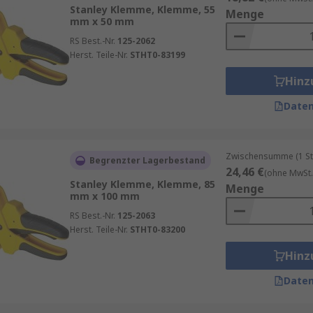
ich wie C-Zwingen, haben jedoch eine größere Öffnungskap
Stanley Klemme, Klemme, 55
Menge
mm x 50 mm
len Bauweise hauptsächlich in der Holzbearbeitung verwen
egende Objekt fest. Druck und Spannung werden durch ei
RS Best.-Nr.
125-2062
estellt werden.
Herst. Teile-Nr.
STHT0-83199
allschiene zum Halten der Backen. Ideal für lange oder br
Hinz
 Klemmen von Objekten in einem Winkel wie Bilderrahmen
Daten
legt und funktionieren in Verbindung mit einer Arbeitspla
tische oder unregelmäßig geformte Objekte.
Zwischensumme (1 St
Begrenzter Lagerbestand
24,46 €
(ohne MwSt.
Stanley Klemme, Klemme, 85
Menge
mm x 100 mm
RS Best.-Nr.
125-2063
Herst. Teile-Nr.
STHT0-83200
Hinz
Daten