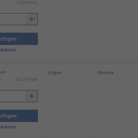
5,42 €/Stück
ufügen
blätter
ar)
Eclipse
Klemme
)
63,57 €/Paar
ufügen
blätter