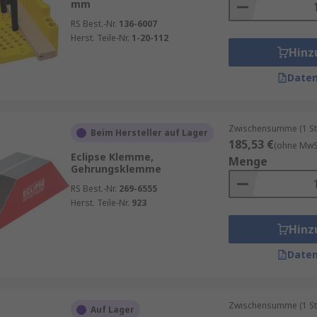
mm
RS Best.-Nr.
136-6007
Herst. Teile-Nr.
1-20-112
Hinz
Daten
Zwischensumme (1 St
Beim Hersteller auf Lager
185,53 €
(ohne MwSt
Eclipse Klemme,
Menge
Gehrungsklemme
RS Best.-Nr.
269-6555
Herst. Teile-Nr.
923
Hinz
Daten
Zwischensumme (1 St
Auf Lager