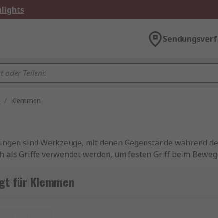
lights
Sendungsverf
e
/
Klemmen
ngen sind Werkzeuge, mit denen Gegenstände während der 
 als Griffe verwendet werden, um festen Griff beim Bewe
unterstützen. Mit Spannzwingen werden Gegenstände festg
nfachen Werkzeuge sind in fast jeder Umgebung einsetzbar
gt für Klemmen
 oder Metallarbeiten macht. Sie können auch eine Kombina
en, T-Nuten und Stufenblöcken wird das Werkstück auf ein
urücksetzen