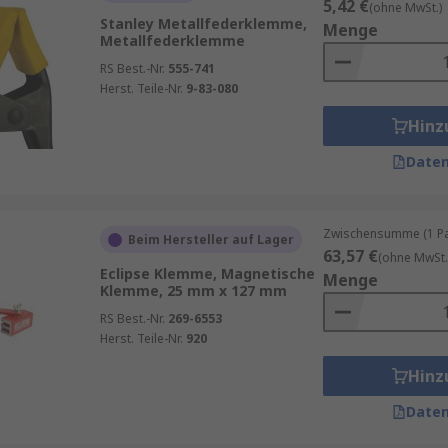
5,42 €
(ohne MwSt.)
Stanley Metallfederklemme,
Menge
Metallfederklemme
RS Best.-Nr.
555-741
Herst. Teile-Nr.
9-83-080
Hinz
Daten
Zwischensumme (1 Pa
Beim Hersteller auf Lager
63,57 €
(ohne MwSt.
Eclipse Klemme, Magnetische
Menge
Klemme, 25 mm x 127 mm
RS Best.-Nr.
269-6553
Herst. Teile-Nr.
920
Hinz
Daten