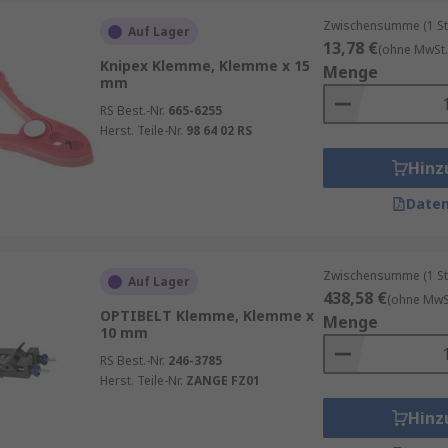
Zwischensumme (1 St
Auf Lager
13,78 €
(ohne MwSt.
Knipex Klemme, Klemme x 15
Menge
mm
RS Best.-Nr.
665-6255
Herst. Teile-Nr.
98 64 02 RS
Hinz
Daten
Zwischensumme (1 St
Auf Lager
438,58 €
(ohne MwSt
OPTIBELT Klemme, Klemme x
Menge
10 mm
RS Best.-Nr.
246-3785
Herst. Teile-Nr.
ZANGE FZ01
Hinz