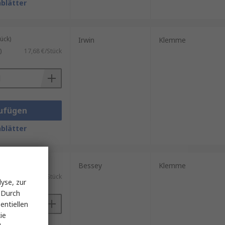
blätter
ück)
Irwin
Klemme
)
17,68 €/Stück
ufügen
blätter
ück)
Bessey
Klemme
)
35,57 €/Stück
yse, zur
 Durch
entiellen
ie