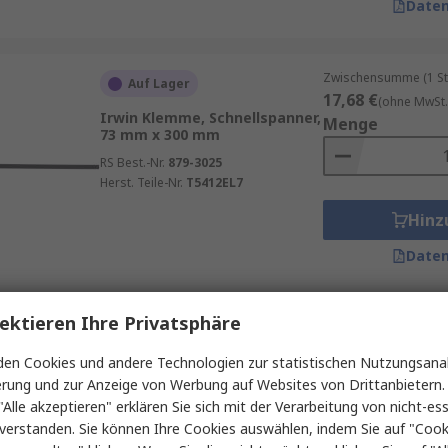
Daten
Zwischensumme (1 St
Auf Lager
17,68 €
(ohne MwSt.
Irwin Klemme, Schnellspanner,
Menge
73 mm x 300 mm
RS Best.-Nr.
879-3025
Herst. Teile-Nr.
T5412EL7
Hinz
Daten
ektieren Ihre Privatsphäre
Zwischensumme (1 St
Auf Lager
35,57 €
(ohne MwSt.
en Cookies und andere Technologien zur statistischen Nutzungsanal
Bessey Klemme,
Menge
erung und zur Anzeige von Werbung auf Websites von Drittanbietern.
Kniehebelklemme x 40 mm
"Alle akzeptieren" erklären Sie sich mit der Verarbeitung von nicht-ess
RS Best.-Nr.
125-3856
verstanden. Sie können Ihre Cookies auswählen, indem Sie auf "Cook
Herst. Teile-Nr.
STC-HH50