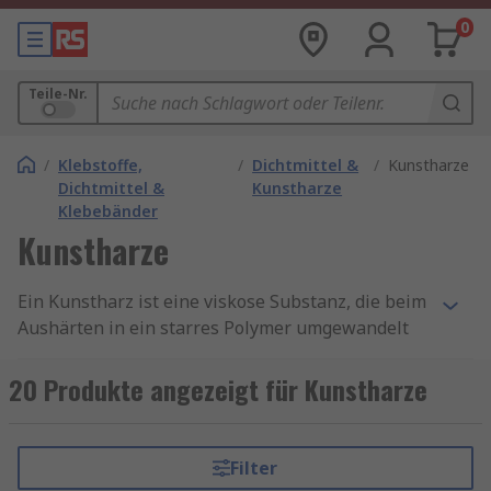
0
Teile-Nr.
/
Klebstoffe,
/
Dichtmittel &
/
Kunstharze
Dichtmittel &
Kunstharze
Klebebänder
Kunstharze
Ein Kunstharz ist eine viskose Substanz, die beim
Aushärten in ein starres Polymer umgewandelt
werden kann. Alle Harze härten unter
bestimmten Bedingungen aus, zum Beispiel
20 Produkte angezeigt für Kunstharze
Wärme, Lichteinwirkung, oder in Verbindung mit
einem Binde- oder Härtemittel. Sie können
natürlich auftreten oder synthetisch hergestellt
Filter
werden, um einer Vielzahl von Anwendungen