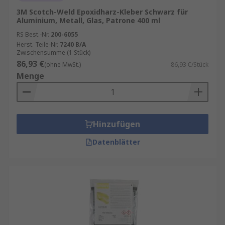
Regel Styrol. Es hat eine schnelle
3M Scotch-Weld Epoxidharz-Kleber Schwarz für
Aluminium, Metall, Glas, Patrone 400 ml
Aushärtungszeit und kann als Dichtmittel
auf einer Vielzahl von Materialien
RS Best.-Nr.
200-6055
Herst. Teile-Nr.
verwendet werden dank seiner
7240 B/A
Zwischensumme (1 Stück)
Beständigkeit gegen Chemikalien und raue
86,93 €
(ohne MwSt.)
86,93 €/Stück
Wetterbedingungen. MEFP ist der
Menge
Katalysator, der Polyesterharz hinzugefügt
wird, um das Harz auszuhärten.
Anwendungen von Kunstharzen
Hinzufügen
Harze können für eine Vielzahl von
Datenblätter
Anwendungen nützlich sein, aber ihr
Hauptzweck ist das Verleimen,
Zusammenstecken oder Formen von Objekten. Zu
den üblichen Anwendungen gehören Klebstoffe,
Farben und Beschichtungen, elektronische
Bauteile und medizinische Geräte.