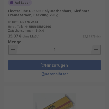
Auf Lager
Electrolube UR5635 Polyurethanharz, Gießharz
Cremefarben, Packung 250 g
RS Best.-Nr.
876-2444
Herst. Teile-Nr.
UR5635RP250G
Zwischensumme (1 Stück)
35,37 €
(ohne MwSt.)
35,37 €/Stück
Menge
Hinzufügen
Datenblätter