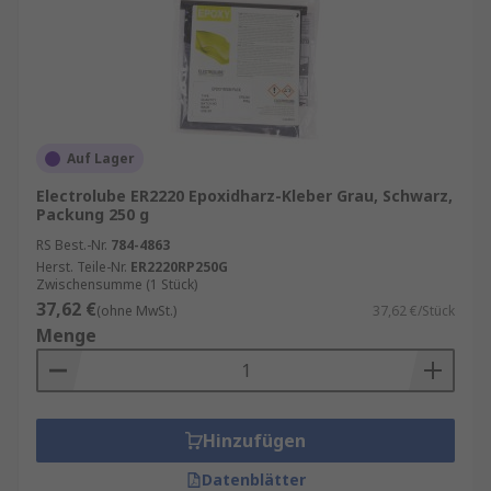
Auf Lager
Electrolube ER2220 Epoxidharz-Kleber Grau, Schwarz,
Packung 250 g
RS Best.-Nr.
784-4863
Herst. Teile-Nr.
ER2220RP250G
Zwischensumme (1 Stück)
37,62 €
(ohne MwSt.)
37,62 €/Stück
Menge
Hinzufügen
Datenblätter