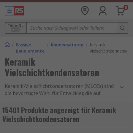
0
Teile-Nr.
/
Passive
/
Kondensatoren
/
Keramik
Bauelemente
Vielschichtkondensat
Keramik
Vielschichtkondensatoren
Keramik-Vielschichtkondensatoren (MLCCs) sind
die bevorzugte Wahl für Entwickler, die auf
Zuverlässigkeit
,
kompakte Bauform
und
hohe
Effizienz
setzen. Die mehrschichtige Struktur aus
15401 Produkte angezeigt für Keramik
Keramik und Metall sorgt für minimale
Vielschichtkondensatoren
Leistungsverluste und maximale thermische
Stabilität – ideal für moderne Hochfrequenz- und