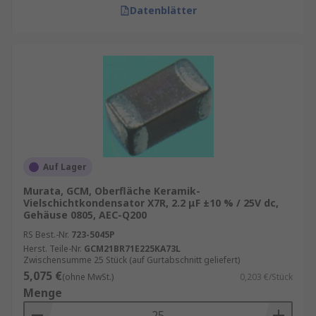
Datenblätter
Auf Lager
Murata, GCM, Oberfläche Keramik-
Vielschichtkondensator X7R, 2.2 μF ±10 % / 25V dc,
Gehäuse 0805, AEC-Q200
RS Best.-Nr.
723-5045P
Herst. Teile-Nr.
GCM21BR71E225KA73L
Zwischensumme 25 Stück (auf Gurtabschnitt geliefert)
5,075 €
(ohne MwSt.)
0,203 €/Stück
Menge