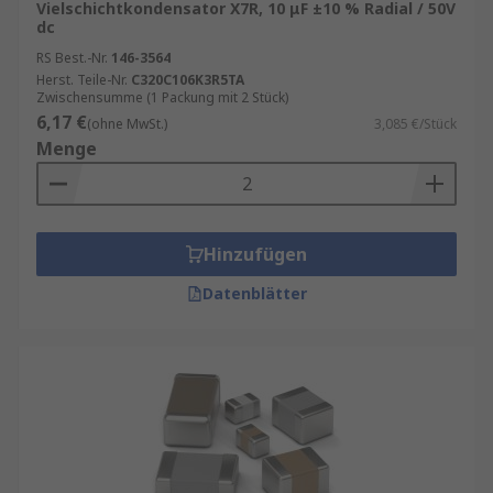
Vielschichtkondensator X7R, 10 μF ±10 % Radial / 50V
dc
RS Best.-Nr.
146-3564
Herst. Teile-Nr.
C320C106K3R5TA
Zwischensumme (1 Packung mit 2 Stück)
6,17 €
(ohne MwSt.)
3,085 €/Stück
Menge
Hinzufügen
Datenblätter