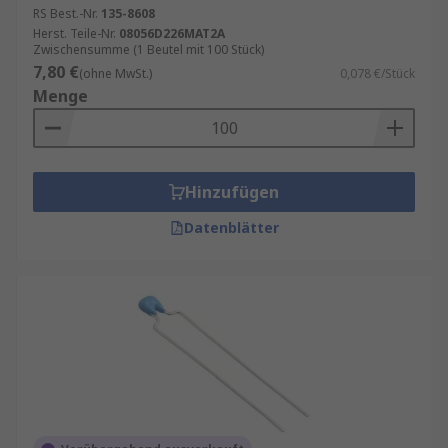
anspruchsvolle Designs
RS Best.-Nr.
135-8608
Herst. Teile-Nr.
08056D226MAT2A
Murata
– Marktführer für kompakte und
Zwischensumme (1 Beutel mit 100 Stück)
zuverlässige MLCCs
7,80 €
(ohne MwSt.)
0,078 €/Stück
TDK
– Vielseitige Lösungen für EMV und
Menge
Hochfrequenz
Vishay
– Robuste MLCCs für industrielle
Anwendungen
Hinzufügen
RS PRO
– Unsere Eigenmarke mit
Datenblätter
hervorragendem Preis-Leistungs-Verhältnis
Wurth Elektronik
– Hochwertige
Vielschichtkondensatoren für
professionelle Anwendungen