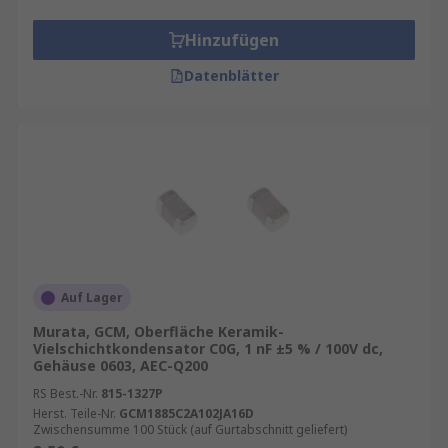
Hinzufügen
Datenblätter
Auf Lager
Murata, GCM, Oberfläche Keramik-
Vielschichtkondensator C0G, 1 nF ±5 % / 100V dc,
Gehäuse 0603, AEC-Q200
RS Best.-Nr.
815-1327P
Herst. Teile-Nr.
GCM1885C2A102JA16D
Zwischensumme 100 Stück (auf Gurtabschnitt geliefert)