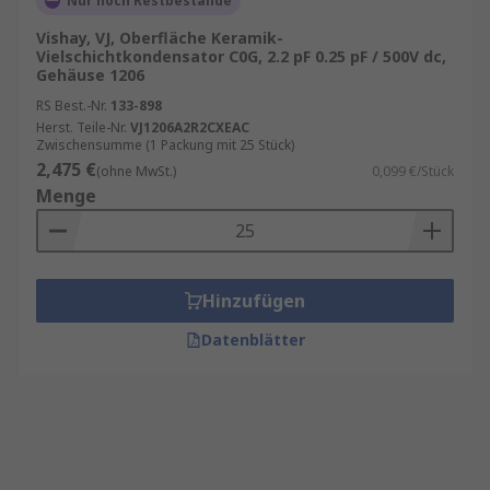
Nur noch Restbestände
Vishay, VJ, Oberfläche Keramik-
Vielschichtkondensator C0G, 2.2 pF 0.25 pF / 500V dc,
Gehäuse 1206
RS Best.-Nr.
133-898
Herst. Teile-Nr.
VJ1206A2R2CXEAC
Zwischensumme (1 Packung mit 25 Stück)
2,475 €
(ohne MwSt.)
0,099 €/Stück
Menge
Hinzufügen
Datenblätter