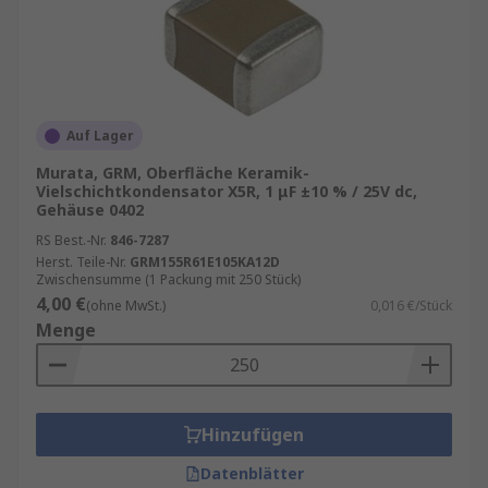
Auf Lager
Murata, GRM, Oberfläche Keramik-
Vielschichtkondensator X5R, 1 μF ±10 % / 25V dc,
Gehäuse 0402
RS Best.-Nr.
846-7287
Herst. Teile-Nr.
GRM155R61E105KA12D
Zwischensumme (1 Packung mit 250 Stück)
4,00 €
(ohne MwSt.)
0,016 €/Stück
Menge
Hinzufügen
Datenblätter