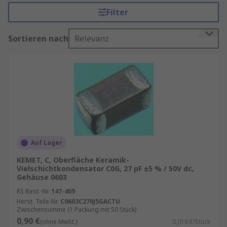
Leistungsanwendungen.
Filter
MLCCs sind in standardisierten Gehäusegrößen
Sortieren nach
Relevanz
wie
0402
,
0805
,
1206
und weiteren erhältlich und
eignen sich perfekt für die automatisierte
Leiterplattenbestückung. Viele Varianten sind
AEC-Q200-zertifiziert
und damit auch für den
Einsatz in der Automobiltechnik freigegeben.
Leistungsstarke Optionen für jede
Anwendung
Auf Lager
MLCCs der
Klasse 1
bieten höchste Präzision,
KEMET, C, Oberfläche Keramik-
Stabilität und geringe Verluste – ideal für
Vielschichtkondensator C0G, 27 pF ±5 % / 50V dc,
Resonanzschaltungen, Hochfrequenzfilter und
Gehäuse 0603
Anwendungen, bei denen Genauigkeit
RS Best.-Nr.
147-409
entscheidend ist.
Herst. Teile-Nr.
C0603C270J5GACTU
Zwischensumme (1 Packung mit 50 Stück)
0,90 €
(ohne MwSt.)
0,018 €/Stück
MLCCs der
Klasse 2
zeichnen sich durch ein