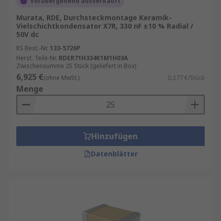
Vorübergehend ausverkauft
Murata, RDE, Durchsteckmontage Keramik-
Vielschichtkondensator X7R, 330 nF ±10 % Radial /
50V dc
RS Best.-Nr.
133-5726P
Herst. Teile-Nr.
RDER71H334K1M1H03A
Zwischensumme 25 Stück (geliefert in Box)
6,925 €
(ohne MwSt.)
0,277 €/Stück
Menge
Hinzufügen
Datenblätter