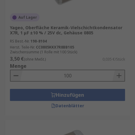
Auf Lager
Yageo, Oberfläche Keramik-Vielschichtkondensator
X7R, 1 μF ±10 % / 25V dc, Gehäuse 0805
RS Best.-Nr.
198-8104
Herst. Teile-Nr.
CC0805KKX7R8BB105
Zwischensumme (1 Rolle mit 100 Stück)
3,50 €
(ohne MwSt.)
0,035 €/Stück
Menge
Hinzufügen
Datenblätter