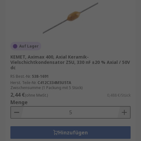
Auf Lager
KEMET, Aximax 400, Axial Keramik-
Vielschichtkondensator Z5U, 330 nF ±20 % Axial / 50V
dc
RS Best.-Nr.
538-1691
Herst. Teile-Nr.
C412C334M5U5TA
Zwischensumme (1 Packung mit 5 Stück)
2,44 €
(ohne MwSt.)
0,488 €/Stück
Menge
Hinzufügen