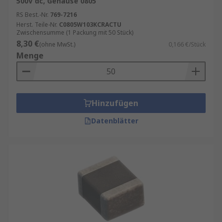
500V dc, Gehäuse 0805
RS Best.-Nr.
769-7216
Herst. Teile-Nr.
C0805W103KCRACTU
Zwischensumme (1 Packung mit 50 Stück)
8,30 €
(ohne MwSt.)
0,166 €/Stück
Menge
Hinzufügen
Datenblätter