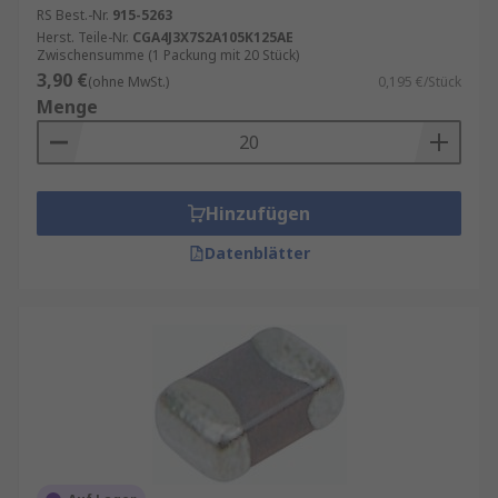
anspruchsvolle Designs
RS Best.-Nr.
915-5263
Herst. Teile-Nr.
CGA4J3X7S2A105K125AE
Murata
– Marktführer für kompakte und
Zwischensumme (1 Packung mit 20 Stück)
zuverlässige MLCCs
3,90 €
(ohne MwSt.)
0,195 €/Stück
TDK
– Vielseitige Lösungen für EMV und
Menge
Hochfrequenz
Vishay
– Robuste MLCCs für industrielle
Anwendungen
Hinzufügen
RS PRO
– Unsere Eigenmarke mit
Datenblätter
hervorragendem Preis-Leistungs-Verhältnis
Wurth Elektronik
– Hochwertige
Vielschichtkondensatoren für
professionelle Anwendungen