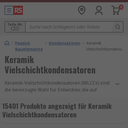
0
Teile-Nr.
/
Passive
/
Kondensatoren
/
Keramik
Bauelemente
Vielschichtkondensat
Keramik
Vielschichtkondensatoren
Keramik-Vielschichtkondensatoren (MLCCs) sind
die bevorzugte Wahl für Entwickler, die auf
Zuverlässigkeit
,
kompakte Bauform
und
hohe
Effizienz
setzen. Die mehrschichtige Struktur aus
15401 Produkte angezeigt für Keramik
Keramik und Metall sorgt für minimale
Vielschichtkondensatoren
Leistungsverluste und maximale thermische
Stabilität – ideal für moderne Hochfrequenz- und