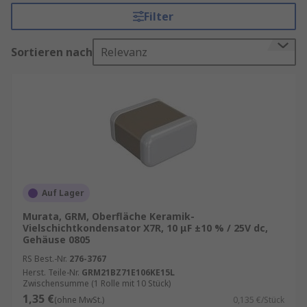
Leistungsanwendungen.
Filter
MLCCs sind in standardisierten Gehäusegrößen
Sortieren nach
Relevanz
wie
0402
,
0805
,
1206
und weiteren erhältlich und
eignen sich perfekt für die automatisierte
Leiterplattenbestückung. Viele Varianten sind
AEC-Q200-zertifiziert
und damit auch für den
Einsatz in der Automobiltechnik freigegeben.
Leistungsstarke Optionen für jede
Anwendung
Auf Lager
MLCCs der
Klasse 1
bieten höchste Präzision,
Murata, GRM, Oberfläche Keramik-
Stabilität und geringe Verluste – ideal für
Vielschichtkondensator X7R, 10 μF ±10 % / 25V dc,
Resonanzschaltungen, Hochfrequenzfilter und
Gehäuse 0805
Anwendungen, bei denen Genauigkeit
RS Best.-Nr.
276-3767
entscheidend ist.
Herst. Teile-Nr.
GRM21BZ71E106KE15L
Zwischensumme (1 Rolle mit 10 Stück)
1,35 €
(ohne MwSt.)
0,135 €/Stück
MLCCs der
Klasse 2
zeichnen sich durch ein