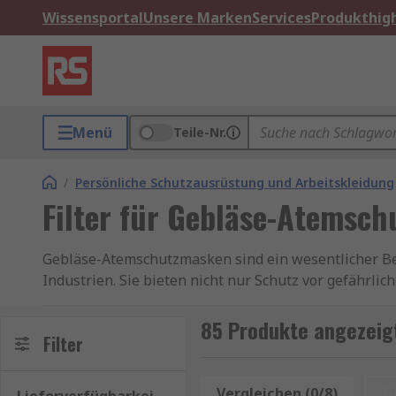
Wissensportal
Unsere Marken
Services
Produkthigh
Menü
Teile-Nr.
/
Persönliche Schutzausrüstung und Arbeitskleidung
Filter für Gebläse-Atemsc
Gebläse-Atemschutzmasken sind ein wesentlicher Bes
Industrien. Sie bieten nicht nur Schutz vor gefähr
längere Zeiträume. Ein zentrales Element dieser Maske
85 Produkte angezeig
Gebläse-Atemschutzmasken, auch als PAPR (Powered A
Filter
batteriebetriebenen Gebläse ausgestattet sind. Dies
häufig in Bereichen verwendet, in denen die Atemluft
Vergleichen (0/8)
Z