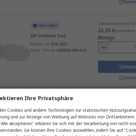
Daten
ken können über längere Zeiträume getragen werden, da die
en diese Masken in vielen verschiedenen Industrien und Ar
Zwischensumme (1 Box
Auf Lager
22,25 €
(ohne MwSt.
JSP Vorfilter Pad
Menge
RS Best.-Nr.
879-2952
Herst. Teile-Nr.
CAU610-000-010
Hinz
Daten
ektieren Ihre Privatsphäre
Zwischensumme (1 St
Auf Lager
59,37 €
(ohne MwSt.
en Cookies und andere Technologien zur statistischen Nutzungsanal
3M Atemschutzfilter für
Menge
erung und zur Anzeige von Werbung auf Websites von Drittanbietern.
Versaflo TR-300 Staub
"Alle akzeptieren" erklären Sie sich mit der Verarbeitung von nicht-ess
RS Best.-Nr.
273-1937
verstanden. Sie können Ihre Cookies auswählen, indem Sie auf "Cook
Herst. Teile-Nr.
TR-3822E