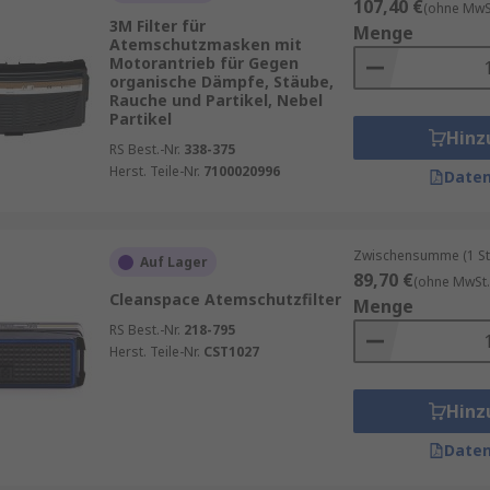
107,40 €
(ohne MwSt
3M Filter für
Menge
Atemschutzmasken mit
Motorantrieb für Gegen
organische Dämpfe, Stäube,
Rauche und Partikel, Nebel
Partikel
Hinz
RS Best.-Nr.
338-375
Herst. Teile-Nr.
7100020996
Daten
Zwischensumme (1 St
Auf Lager
89,70 €
(ohne MwSt.
Cleanspace Atemschutzfilter
Menge
RS Best.-Nr.
218-795
Herst. Teile-Nr.
CST1027
Hinz
Daten