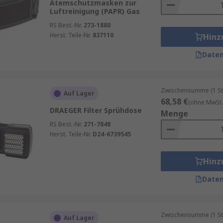
Atemschutzmasken zur
Luftreinigung (PAPR) Gas
RS Best.-Nr.
273-1880
Herst. Teile-Nr.
837110
Hinz
Daten
Zwischensumme (1 St
Auf Lager
68,58 €
(ohne MwSt.
DRAEGER Filter Sprühdose
Menge
RS Best.-Nr.
271-7848
Herst. Teile-Nr.
D24-6739545
Hinz
Daten
Zwischensumme (1 St
Auf Lager