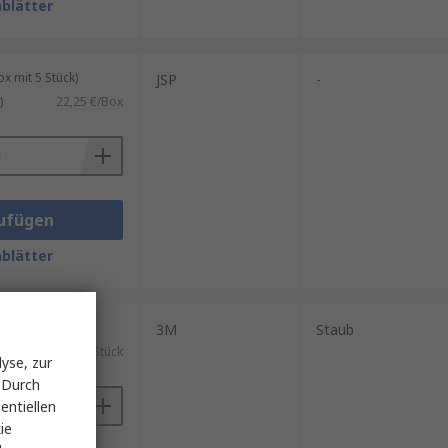
blätter
 Filter kontinuierlich frische
beitsumgebungen eingesetzt
 mit 5 Stück)
JSP
-
)
22,25 €/Box
ufügen
blätter
ück)
3M
Staub
)
59,37 €/Stück
yse, zur
 Durch
entiellen
ie