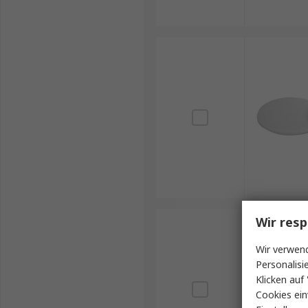
Längere Einsatzdauer
: Gebläse-Atemschutzmas
Luft zuführen.
Vielseitigkeit
: Mit den richtigen Filtern könn
werden.
Wir resp
Wir verwend
Personalisi
Klicken auf 
Cookies ein