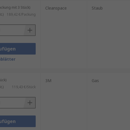
kung mit 3 Stück)
Cleanspace
Staub
.)
189,42 €/Packung
sbedingungen abhängt. Einige
ufügen
blätter
tige Wechsel von Filtern kann
ück)
3M
Gas
.)
119,43 €/Stück
d Gasen.
ufügen
ist.