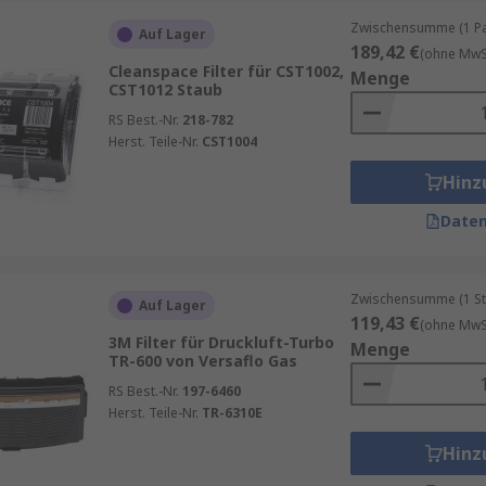
Zwischensumme (1 Pac
Auf Lager
189,42 €
(ohne MwSt
r, die von der Art der gefilterten Stoffe und den Umgebung
Cleanspace Filter für CST1002,
Menge
 muss, sind:
CST1012 Staub
RS Best.-Nr.
218-782
e ein Gebläse verwendet.
Herst. Teile-Nr.
CST1004
otz des Tragens der Maske.
Hinz
ter.
Daten
für den Austausch und die Wartung der Filter. Der rechtzei
e Lebensdauer Ihrer Atemschutzmaske verlängern.
Zwischensumme (1 St
Auf Lager
119,43 €
schutzmasken mit Filtern
(ohne MwSt
3M Filter für Druckluft-Turbo
Menge
TR-600 von Versaflo Gas
zmasken bringt eine Vielzahl von Vorteilen mit sich:
RS Best.-Nr.
197-6460
Herst. Teile-Nr.
TR-6310E
nen zuverlässigen Schutz vor einer Vielzahl von Partikeln un
Hinz
eichtert, was besonders bei längeren Arbeitszeiten wichtig 