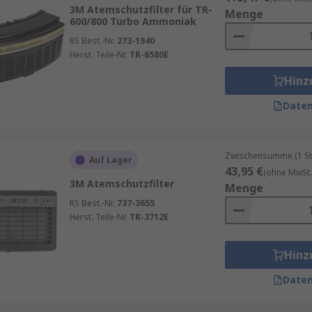
3M Atemschutzfilter für TR-
Menge
600/800 Turbo Ammoniak
e-Atemschutzmaske hängt von den Arbeitsbedingungen und d
RS Best.-Nr.
273-1940
Gefährdungsbeurteilung der Umgebung durchführen. Einige wi
Herst. Teile-Nr.
TR-6580E
Hinz
ln, Gasen, Dämpfen oder einer Mischung belastet?
Daten
 die Konzentration der Gefahrenstoffe? Je nach Konzentrati
Zwischensumme (1 St
ten Luft ausgesetzt sein? Einige Filter haben eine begren
Auf Lager
43,95 €
(ohne MwSt.
3M Atemschutzfilter
Menge
RS Best.-Nr.
737-3655
in der Regel an, welche Filter mit welchen Masken kompati
Herst. Teile-Nr.
TR-3712E
n entsprechen, wie etwa den EN-Normen für Atemschutzgerä
Hinz
Daten
ausch der Filter sind entscheidend, um die Schutzfunktion
lter können nicht nur die Schutzwirkung beeinträchtigen, 