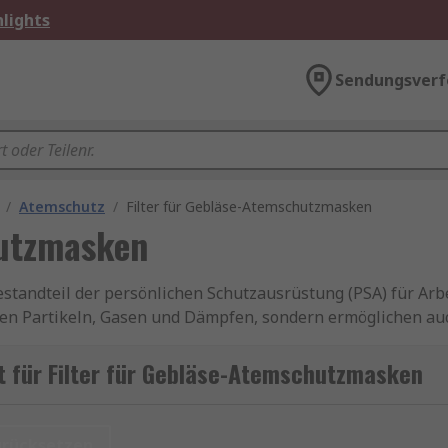
lights
Sendungsverf
/
Atemschutz
/
Filter für Gebläse-Atemschutzmasken
hutzmasken
tandteil der persönlichen Schutzausrüstung (PSA) für Arbe
lichen Partikeln, Gasen und Dämpfen, sondern ermöglichen a
n sind die Filter, die maßgeblich für die Effektivität des S
t für Filter für Gebläse-Atemschutzmasken
ir Purifying Respirators) bekannt, sind Atemschutzsystem
e Masken saugen die Luft durch Filter an, bevor sie dem Tr
 stark belastet ist, wie in der chemischen Industrie, im Ber
urücksetzen