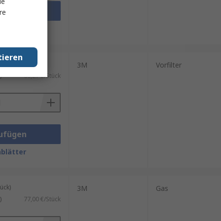
le
ufügen
re
blätter
tieren
ück)
3M
Vorfilter
)
60,27 €/Stück
ufügen
blätter
ück)
3M
Gas
)
77,00 €/Stück