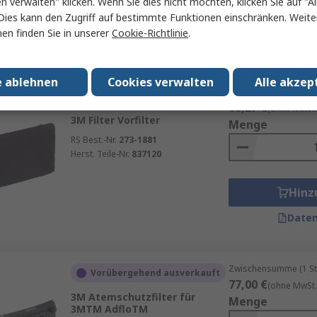
en verwalten" klicken. Wenn Sie dies nicht möchten, klicken Sie auf "Al
Hinz
Dies kann den Zugriff auf bestimmte Funktionen einschränken. Weite
en finden Sie in unserer
Cookie-Richtlinie
.
Daten
e ablehnen
Cookies verwalten
Alle akzep
Zwischensumme (1 St
Auf Lager
60,27 €
(ohne MwSt.
3M Filter Vorfilter
Menge
RS Best.-Nr.
273-1881
Herst. Teile-Nr.
837120
Hinz
Daten
Zwischensumme (1 St
Vorübergehend ausverkauft
77,00 €
(ohne MwSt.
3M Atemschutzfilter für
Menge
3MTM AdfloTM