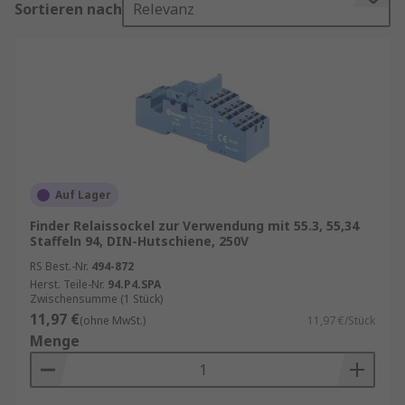
Sortieren nach
Relevanz
eingesteckt und die Buchse ist mit dem weiteren
Stromkreis verdrahtet.
Relaissockel dienen als Träger für
elektromechanische oder elektronische Relais.
Sie ermöglichen eine einfache Installation, einen
schnellen Austausch und eine sichere
Verdrahtung. Durch den Einsatz eines Sockels
müssen Relais nicht direkt verlötet werden, was
Auf Lager
Wartungsarbeiten erheblich erleichtert. Zudem
Finder Relaissockel zur Verwendung mit 55.3, 55,34
bieten viele Modelle integrierte Klemmen für
Staffeln 94, DIN-Hutschiene, 250V
Schraub- oder Federanschlüsse, was die
RS Best.-Nr.
494-872
Verdrahtung besonders komfortabel macht.
Herst. Teile-Nr.
94.P4.SPA
Zwischensumme (1 Stück)
Vorteile von Relaissockeln
11,97 €
(ohne MwSt.)
11,97 €/Stück
Menge
Einfache Montage:
Relais lassen sich ohne
Werkzeug einsetzen und austauschen.