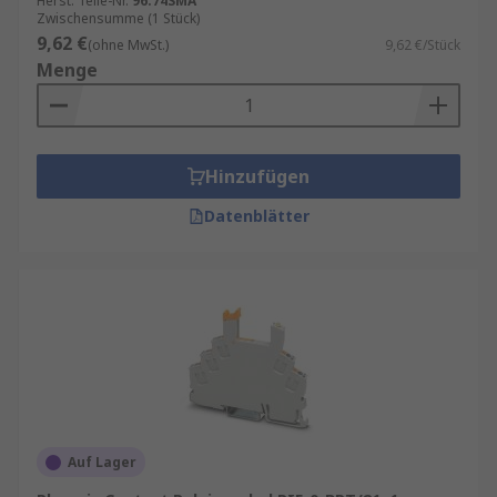
isolierende Werkstoffe für maximale
Herst. Teile-Nr.
96.74SMA
Zwischensumme (1 Stück)
Sicherheit.
9,62 €
(ohne MwSt.)
9,62 €/Stück
Zertifizierungen:
CE, UL oder VDE für den
Menge
Einsatz in professionellen Anwendungen.
Hinzufügen
Datenblätter
Auf Lager