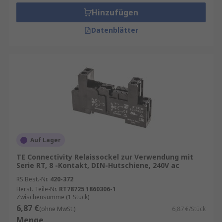
Hohe Sicherheit:
Feste Kontakte und
Hinzufügen
geprüfte Materialien sorgen für
zuverlässige Stromübertragung.
Datenblätter
Flexibilität:
Kompatibel mit verschiedenen
Relais-Typen und Spannungen.
Platzsparend:
Ideal für den Einsatz in
kompakten Schaltschränken und
Steuerungen.
Anwendungsbereiche
Auf Lager
Relaissockel kommen in zahlreichen Branchen
zum Einsatz:
TE Connectivity Relaissockel zur Verwendung mit
Serie RT, 8 -Kontakt, DIN-Hutschiene, 240V ac
Industrieautomation:
Für Steuerungen
RS Best.-Nr.
420-372
und Maschinen.
Herst. Teile-Nr.
RT78725 1860306-1
Zwischensumme (1 Stück)
Gebäudetechnik:
Schaltvorgänge in
6,87 €
(ohne MwSt.)
6,87 €/Stück
Heizungs-, Klima- und Lichtsystemen.
Menge