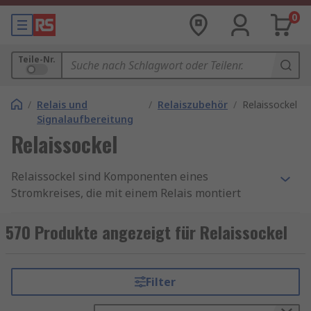
0
Teile-Nr.
/
Relais und
/
Relaiszubehör
/
Relaissockel
Signalaufbereitung
Relaissockel
Relaissockel sind Komponenten eines
Stromkreises, die mit einem Relais montiert
werden können. Sie bieten die elektrische
Schnittstelle zwischen dem Relais selbst und dem
570 Produkte angezeigt für Relaissockel
Stromkreis. Ein Relais ist im Wesentlichen ein
Schalter, der elektrisch und nicht mechanisch
bedient wird und häufig von einem
Filter
Elektromagneten angetrieben wird. Das Relais
wird in den Buchsenkontakt der Buchse