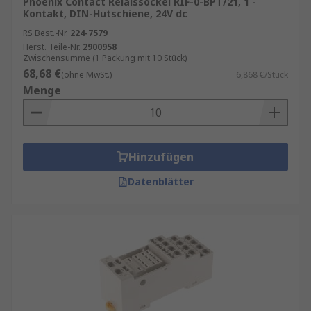
Phoenix Contact Relaissockel RIF-0-BPT/21, 1 -
Kontakt, DIN-Hutschiene, 24V dc
RS Best.-Nr.
224-7579
Herst. Teile-Nr.
2900958
Zwischensumme (1 Packung mit 10 Stück)
68,68 €
(ohne MwSt.)
6,868 €/Stück
Menge
Hinzufügen
Datenblätter