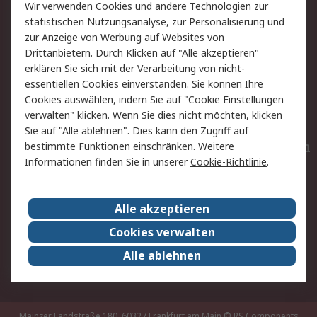
Wir verwenden Cookies und andere Technologien zur
Rücksendungen
Kontakt
statistischen Nutzungsanalyse, zur Personalisierung und
Hilfe
Privatkunden
zur Anzeige von Werbung auf Websites von
Drittanbietern. Durch Klicken auf "Alle akzeptieren"
Rechtliches
erklären Sie sich mit der Verarbeitung von nicht-
essentiellen Cookies einverstanden. Sie können Ihre
AGB
Datenschutz
Cookies auswählen, indem Sie auf "Cookie Einstellungen
Cookie-Richtlinie
Zahlungsbedingungen
verwalten" klicken. Wenn Sie dies nicht möchten, klicken
Copyright/Impressum
Entsorgung
Sie auf "Alle ablehnen". Dies kann den Zugriff auf
Elektrogeräte/Batterien
bestimmte Funktionen einschränken. Weitere
Informationen finden Sie in unserer
Cookie-Richtlinie
.
Über RS
Alle akzeptieren
Unternehmen
RS weltweit
Karriere bei RS
Nachhaltigkeit
Cookies verwalten
Qualität/Umwelt/Zertifikate
Presse-Center
Alle ablehnen
Event-Center
Mainzer Landstraße 180, 60327 Frankfurt am Main
© RS Components