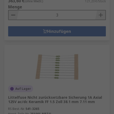
363,60 €
(ohne MwSt.)
121,20 €/Stück
Menge
Hinzufügen
Auf Lager
Littelfuse Nicht zurücksetzbare Sicherung 1A Axial
125V ac/dc Keramik FF 1.5 Zoll 38.1 mm 7.11 mm
RS Best.-Nr.
541-3265
Herst. Teile-Nr.
251001.NRT1L