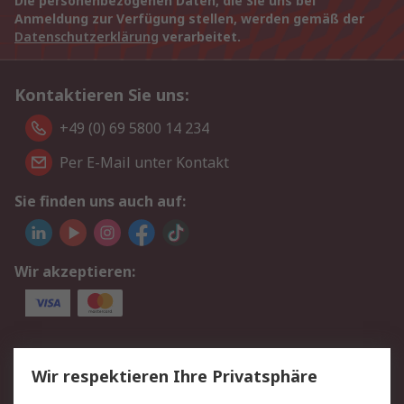
Die personenbezogenen Daten, die Sie uns bei
Anmeldung zur Verfügung stellen, werden gemäß der
Datenschutzerklärung
verarbeitet.
Kontaktieren Sie uns:
+49 (0) 69 5800 14 234
Per E-Mail unter Kontakt
Sie finden uns auch auf:
Wir akzeptieren:
Service
Wir respektieren Ihre Privatsphäre
Value Added Services
Lieferlösungen