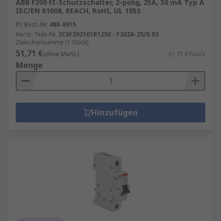
ABB F200 FI-Schutzschalter, 2-polig, 25A, 30 mA Typ A
IEC/EN 61008, REACH, RoHS, UL 1053
RS Best.-Nr.
488-6915
Herst. Teile-Nr.
2CSF202101R1250 - F202A-25/0.03
Zwischensumme (1 Stück)
51,71 €
(ohne MwSt.)
51,71 €/Stück
Menge
Hinzufügen