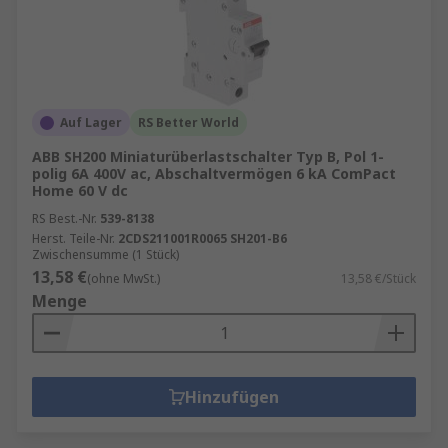
Auf Lager
RS Better World
ABB SH200 Miniaturüberlastschalter Typ B, Pol 1-
polig 6A 400V ac, Abschaltvermögen 6 kA ComPact
Home 60 V dc
RS Best.-Nr.
539-8138
Herst. Teile-Nr.
2CDS211001R0065 SH201-B6
Zwischensumme (1 Stück)
13,58 €
(ohne MwSt.)
13,58 €/Stück
Menge
Hinzufügen