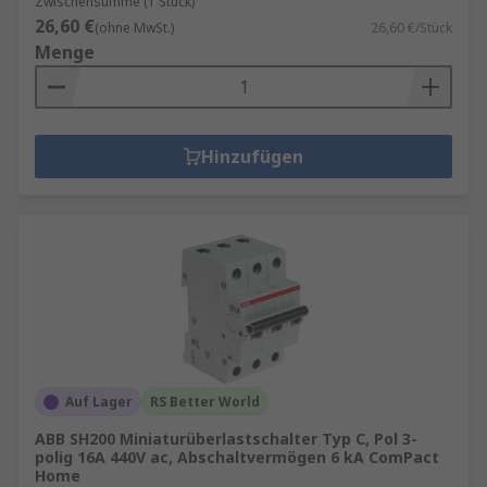
Zwischensumme (1 Stück)
26,60 €
(ohne MwSt.)
26,60 €/Stück
Menge
Hinzufügen
Auf Lager
RS Better World
ABB SH200 Miniaturüberlastschalter Typ C, Pol 3-
polig 16A 440V ac, Abschaltvermögen 6 kA ComPact
Home