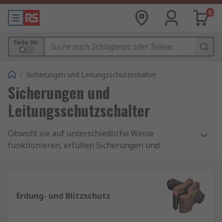
0
Teile-Nr.
/
Sicherungen und Leitungsschutzschalter
Sicherungen und
Leitungsschutzschalter
Obwohl sie auf unterschiedliche Weise
funktionieren, erfüllen Sicherungen und
Schutzschalter im Allgemeinen den gleichen
Zweck: Elektrogeräte und elektrische
Stromkreise vor Kurzschlüssen und
übermäßigem Strom (als Überstrom oder
Erdung- und Blitzschutz
Überlast bezeichnet) schützen.