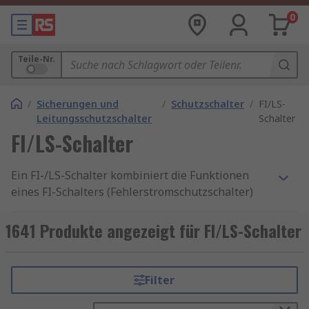
0
Teile-Nr.
/
Sicherungen und
/
Schutzschalter
/
FI/LS-
Leitungsschutzschalter
Schalter
FI/LS-Schalter
Ein FI-/LS-Schalter kombiniert die Funktionen
eines FI-Schalters (Fehlerstromschutzschalter)
und eines LS-Schalters (Leitungsschutzschalter)
in einem platzsparenden Gerät. Er schützt
1641 Produkte angezeigt für FI/LS-Schalter
zuverlässig vor Fehlerströmen, Überlastungen
und Kurzschlüssen – und sorgt damit für
Personen- und Anlagensicherheit in einem
Filter
einzigen Modul. Diese Kombischalter sind ideal
für den Einsatz in modernen Verteilungen,