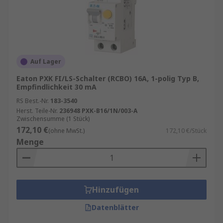
Auf Lager
Eaton PXK FI/LS-Schalter (RCBO) 16A, 1-polig Typ B,
Empfindlichkeit 30 mA
RS Best.-Nr.
183-3540
Herst. Teile-Nr.
236948 PXK-B16/1N/003-A
Zwischensumme (1 Stück)
172,10 €
(ohne MwSt.)
172,10 €/Stück
Menge
Hinzufügen
Datenblätter