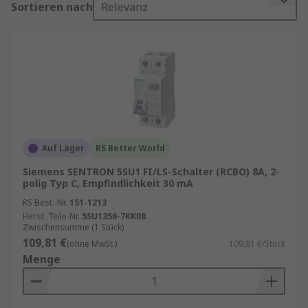
Sortieren nach
Relevanz
insbesondere wenn wenig Platz vorhanden ist
oder eine strukturierte Absicherung einzelner
Stromkreise gewünscht wird.
FI- und LS-Schalter kaufen
Unser Sortiment enthält Qualitätsprodukte von
Marken wie
ABB
,
Lovato
,
Contactum
sowie
Eaton
.
Auf Lager
RS Better World
Siemens SENTRON 5SU1 FI/LS-Schalter (RCBO) 8A, 2-
Informationen zur spätesten Bestelluhrzeit für
polig Typ C, Empfindlichkeit 30 mA
eine garantierte Lieferung am nächsten Werktag
RS Best.-Nr.
151-1213
sowie zum Mindestbestellwert für eine
Herst. Teile-Nr.
5SU1356-7KK08
kostenfreie Lieferung finden Sie auf der
Zwischensumme (1 Stück)
109,81 €
jeweiligen Produktseite.
(ohne MwSt.)
109,81 €/Stück
Menge
RS ist Ihr Ansprechpartner für
Beschaffungslösungen mit unseren
RS
Procurement Solutions
.