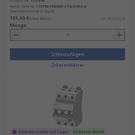
RS Best.-Nr.
123-648
Herst. Teile-Nr.
170786 FRBMM-C10/2/003-A
Zwischensumme (1 Stück)
101,60 €
(ohne MwSt.)
101,60 €/Stück
Menge
Hinzufügen
Datenblätter
Beim Hersteller auf Lager
RS Better World