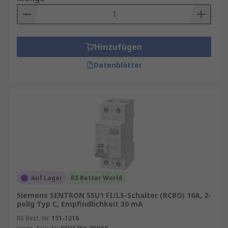
Auslösecharakteristika: z. B.
Typ A
,
Typ C
,
etc.
Auslöseempfindlichkeit: z. B.
30mA
Hinzufügen
Fehlerstromtyp
Datenblätter
Montagetyp: z. B.
DIN-Schienen-Montage
Ausschaltvermögen
Finden Sie weitere verwandte Produkte wie
Überspannungsschutzgeräte
,
elektronische
Überlastschalter
,
thermische Schutzschalter
und
Schutzschalter
generell.
Erfahren Sie mehr in unserem
FI-
Auf Lager
RS Better World
Schalterleitfaden
.
Siemens SENTRON 5SU1 FI/LS-Schalter (RCBO) 16A, 2-
polig Typ C, Empfindlichkeit 30 mA
RS Best.-Nr.
151-1216