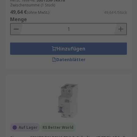
Herst. Teile-Nr.
5SU1356-7KK16
Zwischensumme (1 Stück)
49,64 €
(ohne MwSt.)
49,64 €/Stück
Menge
Hinzufügen
Datenblätter
Auf Lager
RS Better World