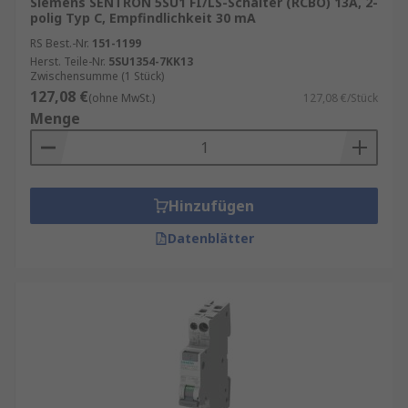
Siemens SENTRON 5SU1 FI/LS-Schalter (RCBO) 13A, 2-
polig Typ C, Empfindlichkeit 30 mA
RS Best.-Nr.
151-1199
Herst. Teile-Nr.
5SU1354-7KK13
Zwischensumme (1 Stück)
127,08 €
(ohne MwSt.)
127,08 €/Stück
Menge
Hinzufügen
Datenblätter