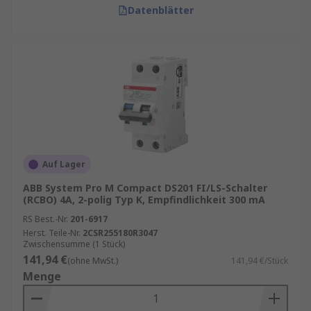
Datenblätter
Auf Lager
ABB System Pro M Compact DS201 FI/LS-Schalter
(RCBO) 4A, 2-polig Typ K, Empfindlichkeit 300 mA
RS Best.-Nr.
201-6917
Herst. Teile-Nr.
2CSR255180R3047
Zwischensumme (1 Stück)
141,94 €
(ohne MwSt.)
141,94 €/Stück
Menge