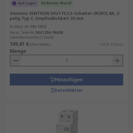
Auf Lager
RS Better World
Siemens SENTRON 5SU1 FI/LS-Schalter (RCBO) 8A, 2-
polig Typ C, Empfindlichkeit 30 mA
RS Best.-Nr.
151-1213
Herst. Teile-Nr.
5SU1356-7KK08
Zwischensumme (1 Stück)
109,81 €
(ohne MwSt.)
109,81 €/Stück
Menge
Hinzufügen
Datenblätter