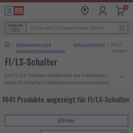
0
Teile-Nr.
/
Sicherungen und
/
Schutzschalter
/
FI/LS-
Leitungsschutzschalter
Schalter
FI/LS-Schalter
Ein FI-/LS-Schalter kombiniert die Funktionen
eines FI-Schalters (Fehlerstromschutzschalter)
und eines LS-Schalters (Leitungsschutzschalter)
in einem platzsparenden Gerät. Er schützt
1641 Produkte angezeigt für FI/LS-Schalter
zuverlässig vor Fehlerströmen, Überlastungen
und Kurzschlüssen – und sorgt damit für
Personen- und Anlagensicherheit in einem
Filter
einzigen Modul. Diese Kombischalter sind ideal
für den Einsatz in modernen Verteilungen,