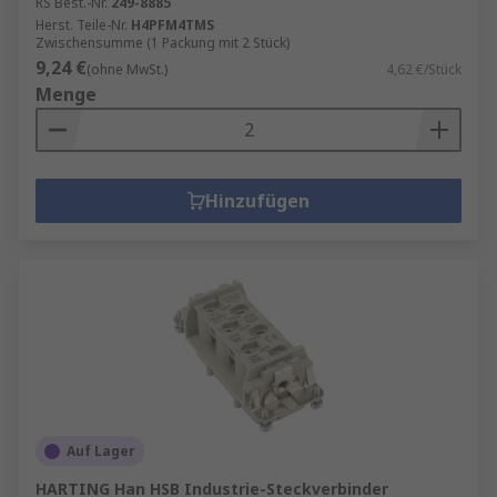
RS Best.-Nr.
249-8885
Herst. Teile-Nr.
H4PFM4TMS
Zwischensumme (1 Packung mit 2 Stück)
9,24 €
(ohne MwSt.)
4,62 €/Stück
Menge
Hinzufügen
Auf Lager
HARTING Han HSB Industrie-Steckverbinder