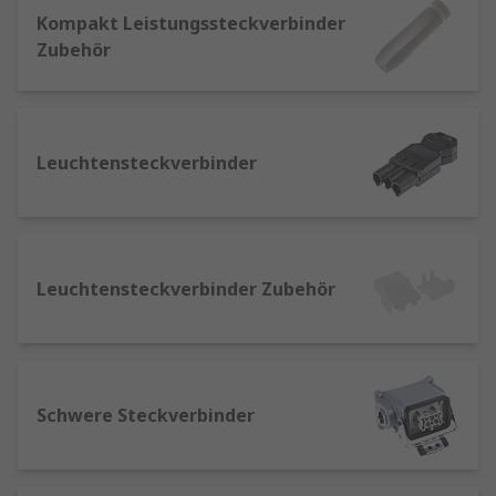
ausgestattet, um zu verhindern, dass
Kompakt Leistungssteckverbinder
Personen mit dem Metallsteckverbinder in
Zubehör
Kontakt kommen. Diese
Leistungssteckverbinder sind in
verschiedenen Typen und Ausführungen
für verschiedene Klemmenausführungen
Leuchtensteckverbinder
erhältlich.
DC-Stecker
: erhältlich in verschiedenen
Ausführungen, aber in der Regel in
zylindrischer Metallausführung, die in
einen bestimmten Stifttyp eingesteckt
Leuchtensteckverbinder Zubehör
werden können, der normalerweise mit
einem Transformatorstecker verwendet
wird. Sie werden auch als Koaxial-
Leistungssteckverbinder, Hülsen,
konzentrische Hülsen oder Spitzen-
Schwere Steckverbinder
Steckverbinder bezeichnet.
Gleichstrom-Leistungssteckverbinder
: