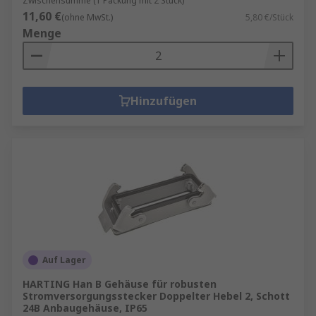
Zwischensumme (1 Packung mit 2 Stück)
einen oder mehrere Batterien an ein
11,60 €
(ohne MwSt.)
5,80 €/Stück
elektrisch betriebenes Gerät
Menge
anzuschließen, ohne dass alle einzeln
angeschlossen werden müssen.
Hinzufügen
Auf Lager
HARTING Han B Gehäuse für robusten
Stromversorgungsstecker Doppelter Hebel 2, Schott
24B Anbaugehäuse, IP65