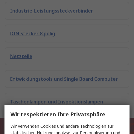
Industrie-Leistungssteckverbinder
DIN Stecker 8 polig
Netzteile
Entwicklungstools und Single Board Computer
Taschenlampen und Inspektionslampen
Wir respektieren Ihre Privatsphäre
Exklusiv für Sie unsere neuesten
Wir verwenden Cookies und andere Technologien zur
statistischen Nutzungsanalyse, zur Personalisierung und