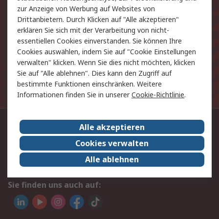
Produkte und Angebote
zur Anzeige von Werbung auf Websites von
Drittanbietern. Durch Klicken auf "Alle akzeptieren"
E-Mail-Anschrift
erklären Sie sich mit der Verarbeitung von nicht-
essentiellen Cookies einverstanden. Sie können Ihre
Anmelden
Cookies auswählen, indem Sie auf "Cookie Einstellungen
verwalten" klicken. Wenn Sie dies nicht möchten, klicken
Sie auf "Alle ablehnen". Dies kann den Zugriff auf
Die personenbezogenen Daten, die Sie uns bei
bestimmte Funktionen einschränken. Weitere
Anmeldung zur Verfügung stellen, werden gemäß der
Informationen finden Sie in unserer
Cookie-Richtlinie
.
Datenschutzerklärung
verarbeitet.
Kontaktieren Sie uns:
Alle akzeptieren
Cookies verwalten
+49 (0) 69 5800 14 234
Alle ablehnen
Per E-Mail unter Kontakt
Sie finden uns auch auf: