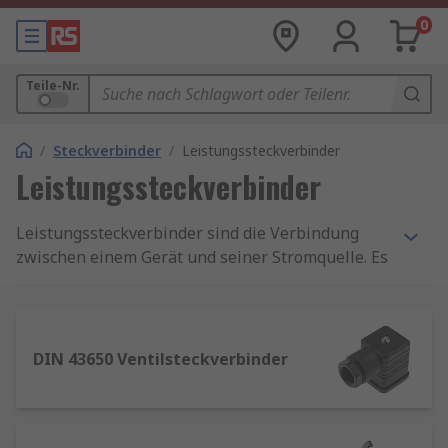
0
Teile-Nr.
/
Steckverbinder
/
Leistungssteckverbinder
Leistungssteckverbinder
Leistungssteckverbinder sind die Verbindung
zwischen einem Gerät und seiner Stromquelle. Es
gibt zwei Haupttypen von
Stromversorgungssteckverbindern – für den
privaten und industriellen Einsatz.
DIN 43650 Ventilsteckverbinder
Leistungssteckverbinder führen entweder
Wechselstrom oder Gleichstrom. Über die AC-
Anschlüsse kann ein Gerät direkt an eine
Stromversorgung angeschlossen werden. DC-