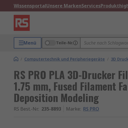
Wissensportal
Unsere Marken
Services
Produkthigh
Menü
Teile-Nr.
/
Computertechnik und Peripheriegeräte
/
3D Druc
RS PRO PLA 3D-Drucker Fila
1.75 mm, Fused Filament Fab
Deposition Modeling
RS Best.-Nr.
:
235-8893
Marke
:
RS PRO