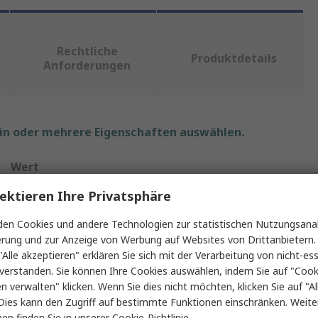
Rechtliche
Produktdetails
Anforderungen
ein oder mehrere Eigenschaften auswählen.
Wert
ektieren Ihre Privatsphäre
RS PRO
en Cookies und andere Technologien zur statistischen Nutzungsanal
Polymilchsäure
erung und zur Anzeige von Werbung auf Websites von Drittanbietern.
"Alle akzeptieren" erklären Sie sich mit der Verarbeitung von nicht-ess
3D-Drucker Filament
verstanden. Sie können Ihre Cookies auswählen, indem Sie auf "Cook
Fused Filament Fabrication (FFF), Fused Deposition
en verwalten" klicken. Wenn Sie dies nicht möchten, klicken Sie auf "Al
Modeling (FDM)
Dies kann den Zugriff auf bestimmte Funktionen einschränken. Weite
en finden Sie in unserer
Cookie-Richtlinie
.