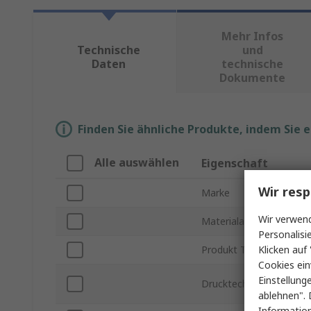
Mehr Infos
Technische
und
Daten
technische
Dokumente
Finden Sie ähnliche Produkte, indem Sie 
Alle auswählen
Eigenschaft
Wir resp
Marke
Wir verwend
Materialart
Personalisi
Klicken auf 
Produkt Typ
Cookies ein
Einstellung
Drucktechnik
ablehnen". 
Information