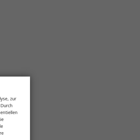
yse, zur
 Durch
entiellen
ie
le
re