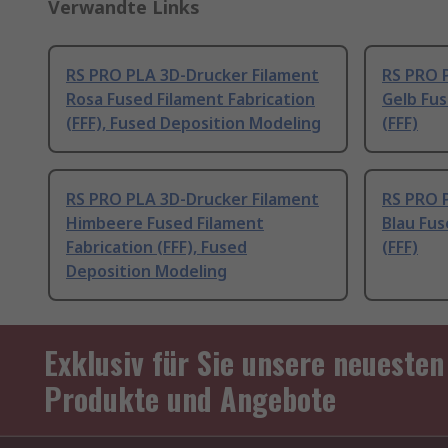
Verwandte Links
RS PRO PLA 3D-Drucker Filament
RS PRO 
Rosa Fused Filament Fabrication
Gelb Fus
(FFF), Fused Deposition Modeling
(FFF)
RS PRO PLA 3D-Drucker Filament
RS PRO 
Himbeere Fused Filament
Blau Fus
Fabrication (FFF), Fused
(FFF)
Deposition Modeling
Exklusiv für Sie unsere neuesten
Produkte und Angebote