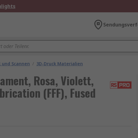
lights
Sendungsverf
k und Scannen
/
3D-Druck Materialien
ment, Rosa, Violett,
rication (FFF), Fused