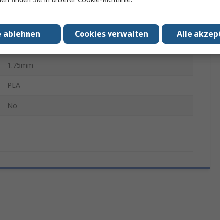
Nein
Rosa, Violett
e ablehnen
Cookies verwalten
Alle akzep
1kg
1.75mm
PLA
No