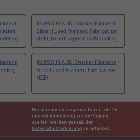
ilament
RS PRO PLA 3D-Drucker Filament
ication
Silber Fused Filament Fabrication
Modeling
(FFF), Fused Deposition Modeling
ilament
RS PRO PLA 3D-Drucker Filament
odeling
Grün Fused Filament Fabrication
(FFF)
Die personenbezogenen Daten, die Sie
uns bei Anmeldung zur Verfügung
stellen, werden gemäß der
Datenschutzerklärung
verarbeitet.