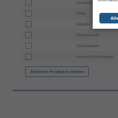
Gerätespezifisch
Farbe
All
Gewicht
Durchmesser
Druckmedien
Normen/Zulassungen
Ähnliche Produkte finden